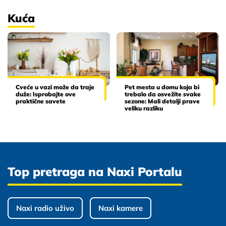
Kuća
Cveće u vazi može da traje
Pet mesta u domu koja bi
duže: Isprobajte ove
trebalo da osvežite svake
praktične savete
sezone: Mali detalji prave
veliku razliku
Top pretraga na Naxi Portalu
Naxi radio uživo
Naxi kamere