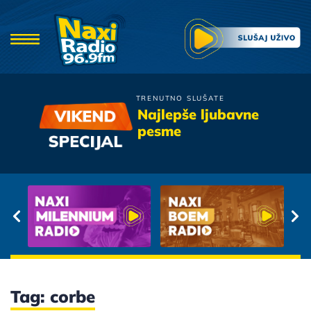
TRENUTNO SLUŠATE
Babe
Najlepše ljubavne
Ko me ter'o
pesme
Tag: corbe