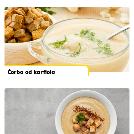
Čorba od karfiola