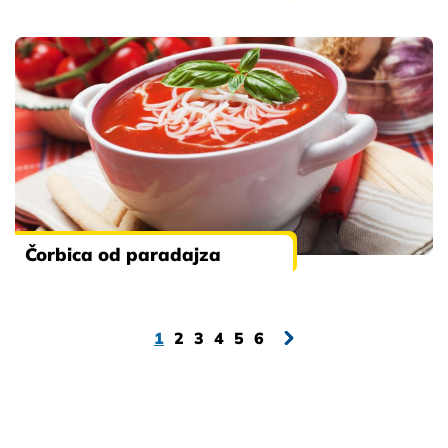
Čorbica od paradajza
1
2
3
4
5
6