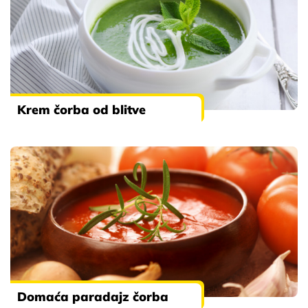
Krem čorba od blitve
Domaća paradajz čorba