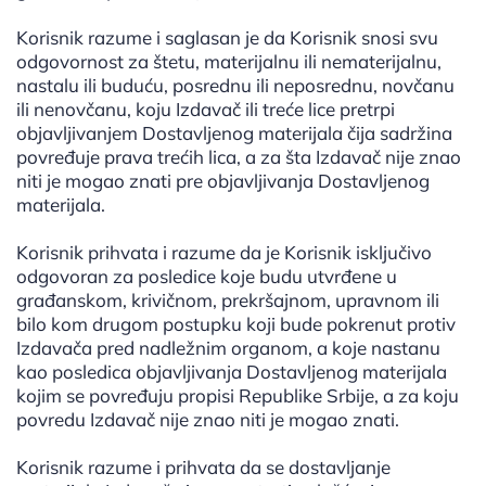
Korisnik razume i saglasan je da Korisnik snosi svu
odgovornost za štetu, materijalnu ili nematerijalnu,
nastalu ili buduću, posrednu ili neposrednu, novčanu
ili nenovčanu, koju Izdavač ili treće lice pretrpi
objavljivanjem Dostavljenog materijala čija sadržina
povređuje prava trećih lica, a za šta Izdavač nije znao
niti je mogao znati pre objavljivanja Dostavljenog
materijala.
Korisnik prihvata i razume da je Korisnik isključivo
odgovoran za posledice koje budu utvrđene u
građanskom, krivičnom, prekršajnom, upravnom ili
bilo kom drugom postupku koji bude pokrenut protiv
Izdavača pred nadležnim organom, a koje nastanu
kao posledica objavljivanja Dostavljenog materijala
kojim se povređuju propisi Republike Srbije, a za koju
povredu Izdavač nije znao niti je mogao znati.
Korisnik razume i prihvata da se dostavljanje