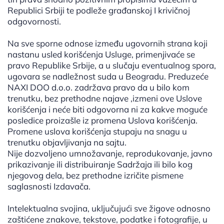
Republici Srbiji te podleže građanskoj I krivičnoj
odgovornosti.
Na sve sporne odnose između ugovornih strana koji
nastanu usled korišćenja Usluge, primenjivaće se
pravo Republike Srbije, a u slučaju eventualnog spora,
ugovara se nadležnost suda u Beogradu. Preduzeće
NAXI DOO d.o.o. zadržava pravo da u bilo kom
trenutku, bez prethodne najave ,izmeni ove Uslove
korišćenja i neće biti odgovorna ni za kakve moguće
posledice proizašle iz promena Uslova korišćenja.
Promene uslova korišćenja stupaju na snagu u
trenutku objavljivanja na sajtu.
Nije dozvoljeno umnožavanje, reprodukovanje, javno
prikazivanje ili distribuiranje Sadržaja ili bilo kog
njegovog dela, bez prethodne izričite pismene
saglasnosti Izdavača.
Intelektualna svojina, uključujući sve žigove odnosno
zaštićene znakove, tekstove, podatke i fotografije, u