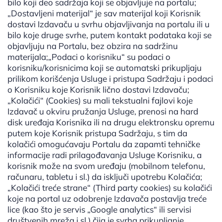
bilo koji deo sadržaja koji se objavljuje na portalu;
„Dostavljeni materijal“ je sav materijal koji Korisnik
dostavi Izdavaču u svrhu objavljivanja na portalu ili u
bilo koje druge svrhe, putem kontakt podataka koji se
objavljuju na Portalu, bez obzira na sadržinu
materijala;„Podaci o korisniku“ su podaci o
korisniku/korisnicima koji se automatski prikupljaju
prilikom korišćenja Usluge i pristupa Sadržaju i podaci
o Korisniku koje Korisnik lično dostavi Izdavaču;
„Kolačići“ (Cookies) su mali tekstualni fajlovi koje
Izdavač u okviru pružanja Usluge, prenosi na hard
disk uređaja Korisnika ili na drugu elektronsku opremu
putem koje Korisnik pristupa Sadržaju, s tim da
kolačići omogućavaju Portalu da zapamti tehničke
informacije radi prilagođavanja Usluge Korisniku, a
korisnik može na svom uređaju (mobilnom telefonu,
računaru, tabletu i sl.) da isključi upotrebu Kolačića;
„Kolačići treće strane“ (Third party cookies) su kolačići
koje na portal uz odobrenje Izdavača postavlja treće
lice (kao što je servis „Google analytics“ ili servisi
društvenih mreža i sl.) čija je svrha prikupljanje