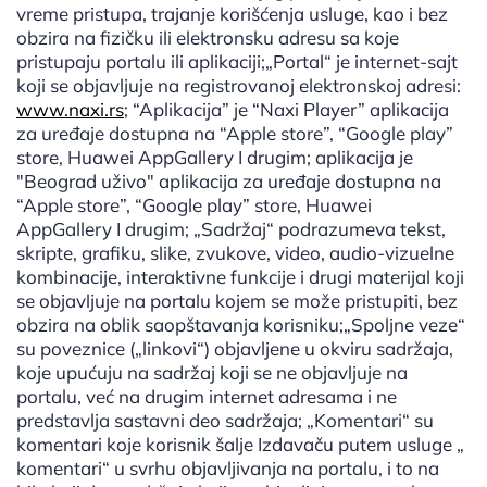
vreme pristupa, trajanje korišćenja usluge, kao i bez
obzira na fizičku ili elektronsku adresu sa koje
pristupaju portalu ili aplikaciji;„Portal“ je internet-sajt
koji se objavljuje na registrovanoj elektronskoj adresi:
www.naxi.rs
; “Aplikacija” je “Naxi Player” aplikacija
za uređaje dostupna na “Apple store”, “Google play”
store, Huawei AppGallery I drugim; aplikacija je
"Beograd uživo" aplikacija za uređaje dostupna na
“Apple store”, “Google play” store, Huawei
AppGallery I drugim; „Sadržaj“ podrazumeva tekst,
skripte, grafiku, slike, zvukove, video, audio-vizuelne
kombinacije, interaktivne funkcije i drugi materijal koji
se objavljuje na portalu kojem se može pristupiti, bez
obzira na oblik saopštavanja korisniku;„Spoljne veze“
su poveznice („linkovi“) objavljene u okviru sadržaja,
koje upućuju na sadržaj koji se ne objavljuje na
portalu, već na drugim internet adresama i ne
predstavlja sastavni deo sadržaja; „Komentari“ su
komentari koje korisnik šalje Izdavaču putem usluge „
komentari“ u svrhu objavljivanja na portalu, i to na