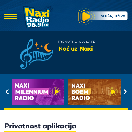
TRENUTNO SLUŠATE
Crvena Jabuka
Noć uz Naxi
Sad Je Srce Stijena
Privatnost aplikacija