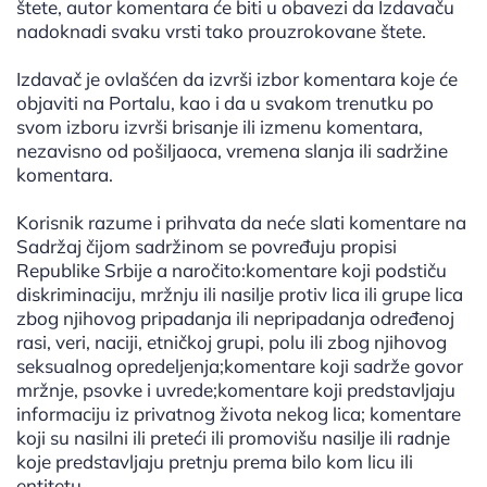
štete, autor komentara će biti u obavezi da Izdavaču
nadoknadi svaku vrsti tako prouzrokovane štete.
Izdavač je ovlašćen da izvrši izbor komentara koje će
objaviti na Portalu, kao i da u svakom trenutku po
svom izboru izvrši brisanje ili izmenu komentara,
nezavisno od pošiljaoca, vremena slanja ili sadržine
komentara.
Korisnik razume i prihvata da neće slati komentare na
Sadržaj čijom sadržinom se povređuju propisi
Republike Srbije a naročito:komentare koji podstiču
diskriminaciju, mržnju ili nasilje protiv lica ili grupe lica
zbog njihovog pripadanja ili nepripadanja određenoj
rasi, veri, naciji, etničkoj grupi, polu ili zbog njihovog
seksualnog opredeljenja;komentare koji sadrže govor
mržnje, psovke i uvrede;komentare koji predstavljaju
informaciju iz privatnog života nekog lica; komentare
koji su nasilni ili preteći ili promovišu nasilje ili radnje
koje predstavljaju pretnju prema bilo kom licu ili
entitetu.