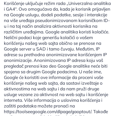
Korišćenje uključuje režim rada „Univerzalna analitika
i GA4“. Ovo omogućava da, kada je korisnik prijavljen
na Google uslugu, dodeli podatke, sesije i interakcije
na više uređaja pseudonimizovanom korisničkom ID-
u i na taj način analizira aktivnosti korisnika na
različitim uređajima. Google analitika koristi kolačiće.
Nelični podaci koje generišu kolačići o vašem
korišćenju našeg web sajta obično se prenose na
Google server u SAD i tamo čuvaju. Međutim, IP
adrese su prethodno anonimizovane korišćenjem IP
anonimizacije. Anonimizovana IP adresa koju vaš
pregledač prenosi kao deo Google analitike neće biti
spojena sa drugim Google podacima. U naše ime,
Google će koristiti ove informacije da proceni vaše
korišćenje našeg web sajta, da sastavi izveštaje o
aktivnostima na web sajtu i da nam pruži druge
usluge vezane za aktivnost na web sajtu i korišćenje
interneta. Više informacija o uslovima korišćenja i
zaštiti podataka možete pronaći na
https://toolseegoogle.com/dlpage/gaoptout/. Takođe