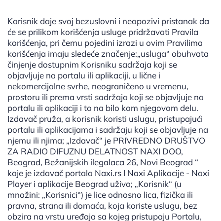
Korisnik daje svoj bezuslovni i neopozivi pristanak da
će se prilikom korišćenja usluge pridržavati Pravila
korišćenja, pri čemu pojedini izrazi u ovim Pravilima
korišćenja imaju sledeće značenje:„usluga“ obuhvata
činjenje dostupnim Korisniku sadržaja koji se
objavljuje na portalu ili aplikaciji, u lične i
nekomercijalne svrhe, neograničeno u vremenu,
prostoru ili prema vrsti sadržaja koji se objavljuje na
portalu ili aplikaciji i to na bilo kom njegovom delu.
Izdavač pruža, a korisnik koristi uslugu, pristupajući
portalu ili aplikacijama i sadržaju koji se objavljuje na
njemu ili njima; „Izdavač“ je PRIVREDNO DRUŠTVO
ZA RADIO DIFUZNU DELATNOST NAXI DOO,
Beograd, Bežanijskih ilegalaca 26, Novi Beograd “
koje je izdavač portala Naxi.rs I Naxi Aplikacije - Naxi
Player i aplikacije Beograd uživo; „Korisnik“ (u
množini: „Korisnici“) je lice odnosno lica, fizička ili
pravna, strana ili domaća, koja koriste uslugu, bez
obzira na vrstu uređaja sa kojeg pristupaju Portalu,