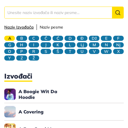
Naziv Izvođača
Naziv pesme
A
B
C
Č
Ć
D
Đ
Dž
E
F
G
H
I
J
K
L
Lj
M
N
Nj
O
P
R
S
Š
T
U
V
W
X
Y
Z
Ž
Izvođači
A Boogie Wit Da
Hoodie
A Covering