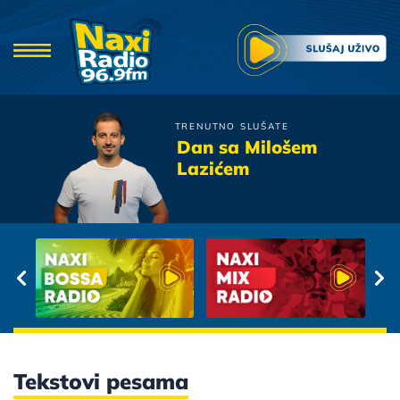
TRENUTNO SLUŠATE
Zeljko Joksimovic
Dan sa Milošem
Nije Do Mene
Lazićem
Tekstovi pesama