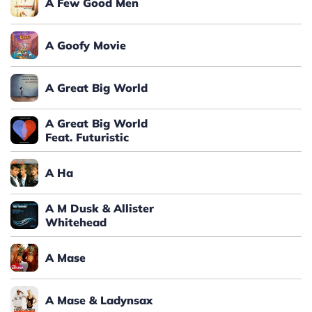
A Few Good Men
A Goofy Movie
A Great Big World
A Great Big World
Feat. Futuristic
A Ha
A M Dusk & Allister
Whitehead
A Mase
A Mase & Ladynsax