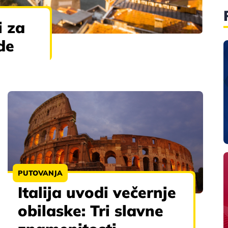
i za
de
PUTOVANJA
Italija uvodi večernje
obilaske: Tri slavne