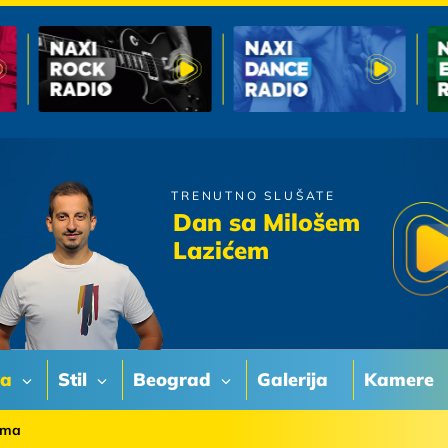
TRENUTNO SLUŠATE
Petar Graso
Dan sa Milošem
Sta Bi Ja Bez Tebe
Lazićem
va
Stil
Beograd
Galerija
Kamere
ama