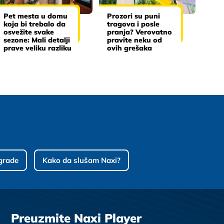
Pet mesta u domu
Prozori su puni
koja bi trebalo da
tragova i posle
osvežite svake
pranja? Verovatno
sezone: Mali detalji
pravite neku od
prave veliku razliku
ovih grešaka
grade
Kako da slušam Naxi?
Preuzmite Naxi Player