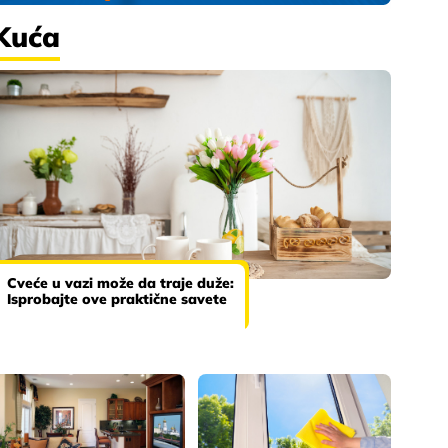
Kuća
Cveće u vazi može da traje duže:
Isprobajte ove praktične savete