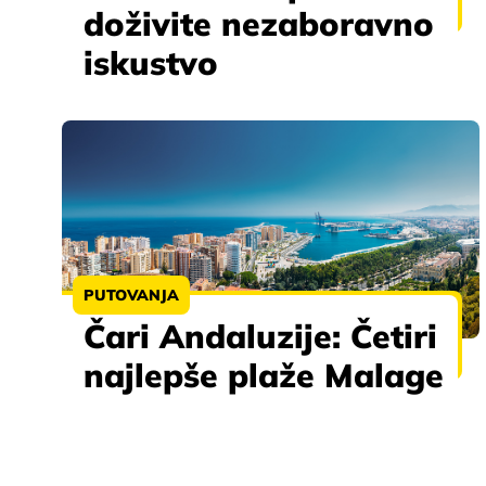
doživite nezaboravno
iskustvo
PUTOVANJA
Čari Andaluzije: Četiri
najlepše plaže Malage