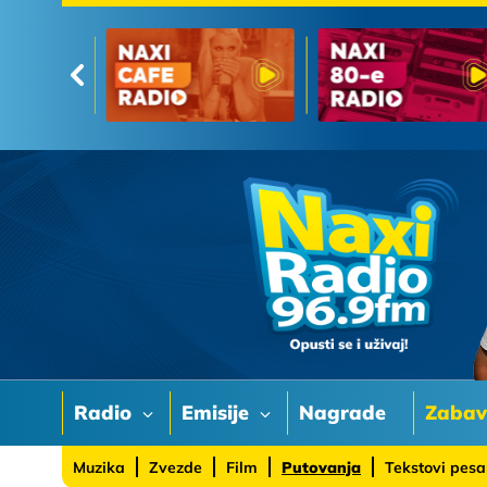
Radio
Emisije
Nagrade
Zaba
Muzika
Zvezde
Film
Putovanja
Tekstovi pes