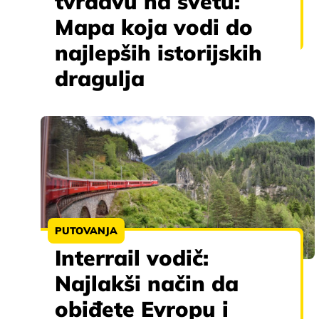
tvrđavu na svetu:
Mapa koja vodi do
najlepših istorijskih
dragulja
PUTOVANJA
Interrail vodič:
Najlakši način da
obiđete Evropu i