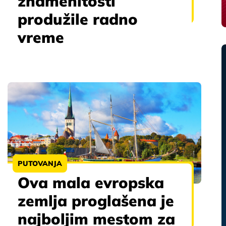
znamenitosti
produžile radno
vreme
PUTOVANJA
Ova mala evropska
zemlja proglašena je
najboljim mestom za