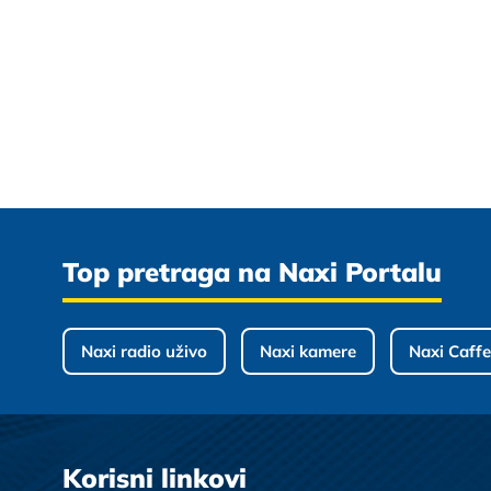
Top pretraga na Naxi Portalu
Naxi radio uživo
Naxi kamere
Naxi Caffe
Korisni linkovi