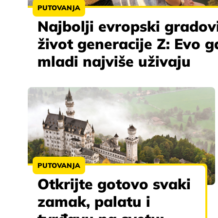
PUTOVANJA
Najbolji evropski gradov
život generacije Z: Evo g
mladi najviše uživaju
PUTOVANJA
Otkrijte gotovo svaki
zamak, palatu i