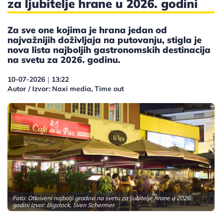
za ljubitelje hrane u 2026. godini
Za sve one kojima je hrana jedan od
najvažnijih doživljaja na putovanju, stigla je
nova lista najboljih gastronomskih destinacija
na svetu za 2026. godinu.
10-07-2026
13:22
|
Autor / Izvor: Naxi media, Time out
Foto: Otkriveni najbolji gradovi na svetu za ljubitelje hrane u 2026.
godini Izvor: Bigstock, Sven Schermer