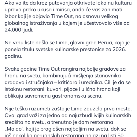
Ako volite da kroz putovanja otkrivate lokalnu kulturu
upravo preko ukusa i mirisa, onda će vas zanimati
izbor koji je objavio Time Out, na osnovu velikog
globalnog istraživanja u kojem je učestvovalo više od
24.000 ljudi.
Na vrhu liste našla se Lima, glavni grad Perua, koja je
ponela titulu svetske kulinarske prestonice za 2026.
godinu.
Svake godine Time Out rangira najbolje gradove za
hranu na svetu, kombinujući mišljenja stanovnika
gradova i stručnjaka – kritičara i urednika. Cilj je da se
istaknu restorani, kuvari, pijace i ulična hrana koji
oblikuju savremenu gastronomsku scenu.
Nije teško razumeti zašto je Lima zauzela prvo mesto.
Ovaj grad važi za jedno od najuzbudljivijih kulinarskih
središta na svetu, a trenutno je dom restorana
„Maido“, koji je proglašen najboljim na svetu, dok se
još nekoliko peruanskih restorana nalazi na listi 50