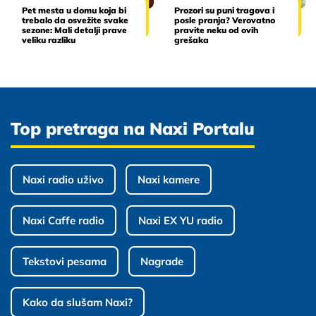
Pet mesta u domu koja bi
Prozori su puni tragova i
trebalo da osvežite svake
posle pranja? Verovatno
sezone: Mali detalji prave
pravite neku od ovih
veliku razliku
grešaka
Top pretraga na Naxi Portalu
Naxi radio uživo
Naxi kamere
Naxi Caffe radio
Naxi EX YU radio
Tekstovi pesama
Nagrade
Kako da slušam Naxi?