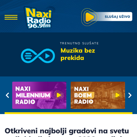
TRENUTNO SLUŠATE
Tony Cetinski
Muzika bez
Vjera Nevjera
prekida
Otkriveni najbolji gradovi na svetu