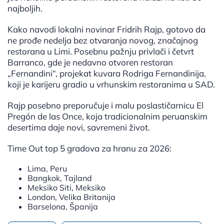
najboljih.
Kako navodi lokalni novinar Fridrih Rajp, gotovo da
ne prođe nedelja bez otvaranja novog, značajnog
restorana u Limi. Posebnu pažnju privlači i četvrt
Barranco, gde je nedavno otvoren restoran
„Fernandini“, projekat kuvara Rodriga Fernandinija,
koji je karijeru gradio u vrhunskim restoranima u SAD.
Rajp posebno preporučuje i malu poslastičarnicu El
Pregón de las Once, koja tradicionalnim peruanskim
desertima daje novi, savremeni život.
Time Out top 5 gradova za hranu za 2026:
Lima, Peru
Bangkok, Tajland
Meksiko Siti, Meksiko
London, Velika Britanija
Barselona, Španija