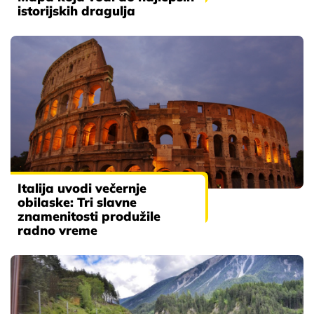
istorijskih dragulja
Italija uvodi večernje
obilaske: Tri slavne
znamenitosti produžile
radno vreme