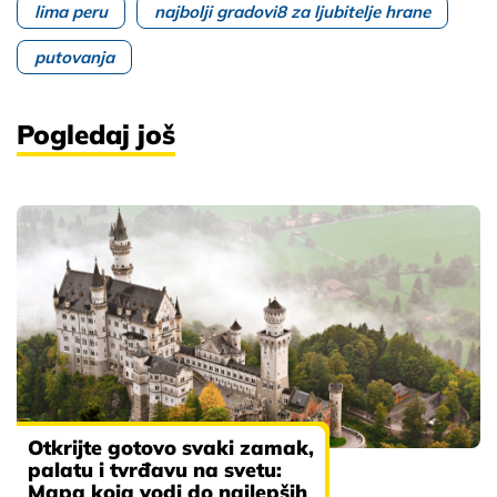
lima peru
najbolji gradovi8 za ljubitelje hrane
putovanja
Pogledaj još
Otkrijte gotovo svaki zamak,
palatu i tvrđavu na svetu:
Mapa koja vodi do najlepših