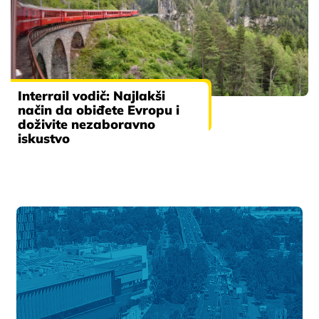
Interrail vodič: Najlakši
način da obiđete Evropu i
doživite nezaboravno
iskustvo