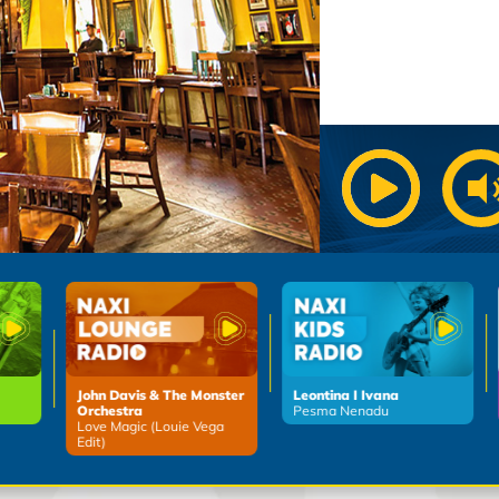
John Davis & The Monster
Leontina I Ivana
Orchestra
Pesma Nenadu
Love Magic (Louie Vega
Edit)