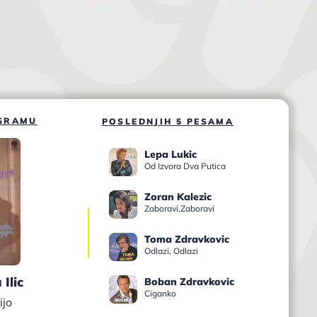
GRAMU
POSLEDNJIH 5 PESAMA
Lepa Lukic
Od Izvora Dva Putica
Zoran Kalezic
Zaboravi,Zaboravi
Toma Zdravkovic
Odlazi, Odlazi
Ilic
Boban Zdravkovic
Ciganko
ijo