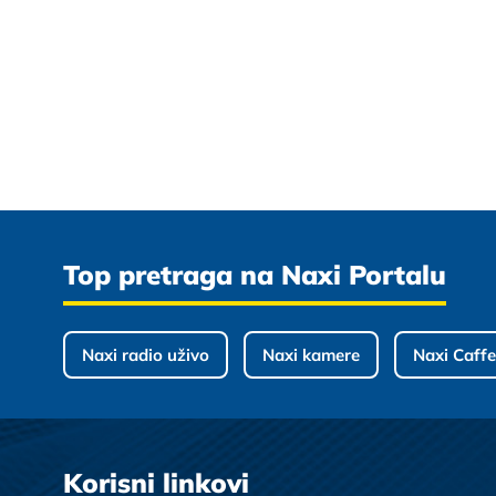
Top pretraga na Naxi Portalu
Naxi radio uživo
Naxi kamere
Naxi Caffe
Korisni linkovi