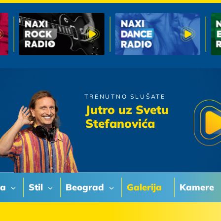
TRENUTNO SLUŠATE
Riblja Corba
Jutro uz Svetu
Kad sam bio mlad
Stefanovića
va
Stil
Beograd
Galerija
Kamere