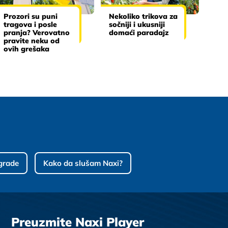
Prozori su puni
Nekoliko trikova za
tragova i posle
sočniji i ukusniji
pranja? Verovatno
domaći paradajz
pravite neku od
ovih grešaka
grade
Kako da slušam Naxi?
Preuzmite Naxi Player