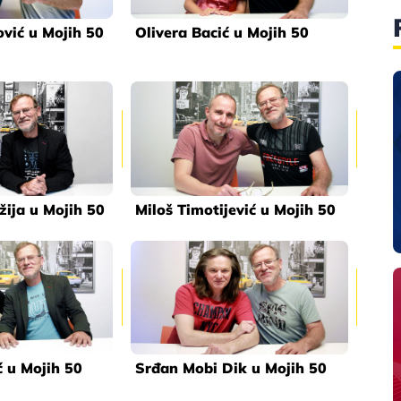
vić u Mojih 50
Olivera Bacić u Mojih 50
žija u Mojih 50
Miloš Timotijević u Mojih 50
ć u Mojih 50
Srđan Mobi Dik u Mojih 50