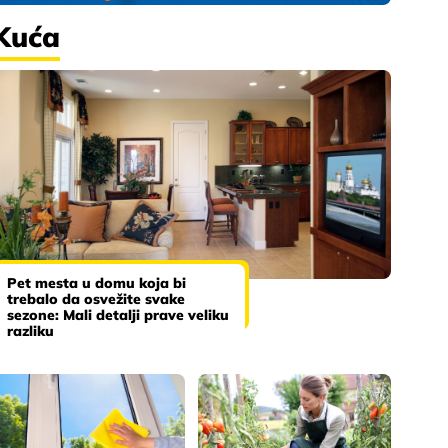
Kuća
Pet mesta u domu koja bi
trebalo da osvežite svake
sezone: Mali detalji prave veliku
razliku