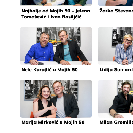
Najbolje od Mojih 50 - Jelena
Žarko Stevano
Tomašević i Ivan Bosiljčić
Nele Karajlić u Mojih 50
Lidija Samard
Marija Mirković u Mojih 50
Milan Gromili