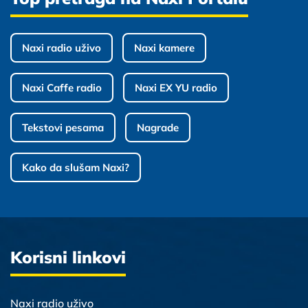
Naxi radio uživo
Naxi kamere
Naxi Caffe radio
Naxi EX YU radio
Tekstovi pesama
Nagrade
Kako da slušam Naxi?
Korisni linkovi
Naxi radio uživo