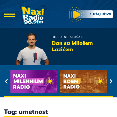
TRENUTNO SLUŠATE
Piloti
Dan sa Milošem
Cini mi se da
Lazićem
Tag: umetnost