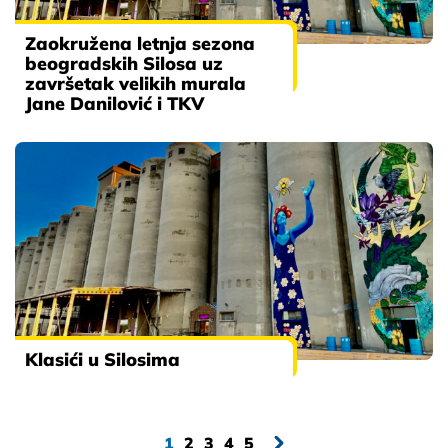
Zaokružena letnja sezona
beogradskih Silosa uz
završetak velikih murala
Jane Danilović i TKV
Klasići u Silosima
1
2
3
4
5