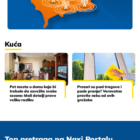
Kuća
Pet mesta u domu koja bi
Prozori su puni tragova i
trebalo da osvežite svake
posle pranja? Verovatno
sezone: Mali detalji prave
pravite neku od ovih
veliku razliku
grešaka
Top pretraga na Naxi Portalu