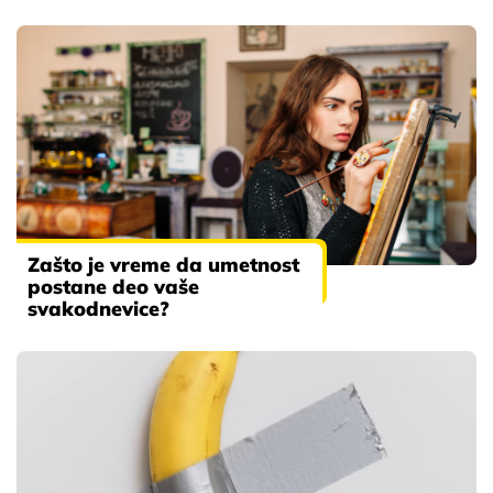
Zašto je vreme da umetnost
postane deo vaše
svakodnevice?