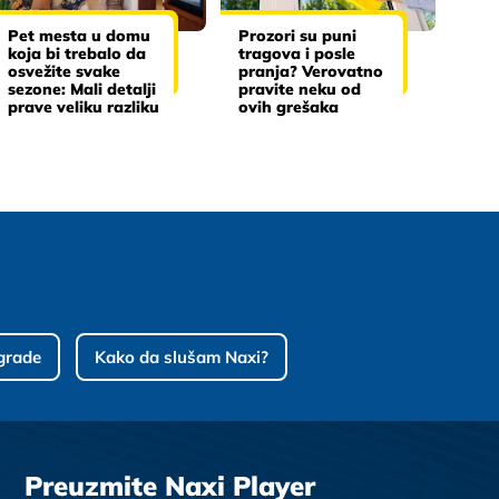
Pet mesta u domu
Prozori su puni
koja bi trebalo da
tragova i posle
osvežite svake
pranja? Verovatno
sezone: Mali detalji
pravite neku od
prave veliku razliku
ovih grešaka
grade
Kako da slušam Naxi?
Preuzmite Naxi Player