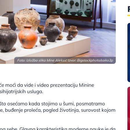
Foto: Izložba slika Mine Aleksić Izvor:
Bigstockphoto/saiko3p
e moći da vide i video prezentaciju Minine
hijatrijskih usluga.
no što osećamo kada stojimo u šumi, posmatramo
e, buđenje proleća, pogled životinja, surovost kojom
mog sebe. Glavna karakteristika moderne nauke je da