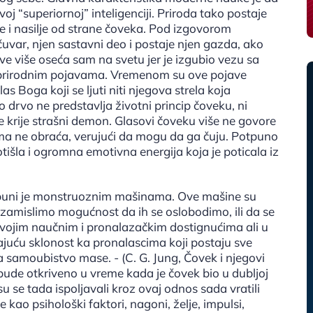
 “superiornoj” inteligenciji. Priroda tako postaje
nje i nasilje od strane čoveka. Pod izgovorom
 čuvar, njen sastavni deo i postaje njen gazda, ako
sve više oseća sam na svetu jer je izgubio vezu sa
a prirodnim pojavama. Vremenom su ove pojave
as Boga koji se ljuti niti njegova strela koja
 drvo ne predstavlja životni princip čoveku, ni
ne krije strašni demon. Glasovi čoveku više ne govore
njima ne obraća, verujući da mogu da ga čuju. Potpuno
otišla i ogromna emotivna energija koja je poticala iz
 i puni je monstruoznim mašinama. Ove mašine su
 zamislimo mogućnost da ih se oslobodimo, ili da se
 svojim naučnim i pronalazačkim dostignućima ali u
ajuću sklonost ka pronalascima koji postaju sve
za samoubistvo mase. - (C. G. Jung, Čovek i njegovi
 bude otkriveno u vreme kada je čovek bio u dubljoj
su se tada ispoljavali kroz ovaj odnos sada vratili
 kao psihološki faktori, nagoni, želje, impulsi,