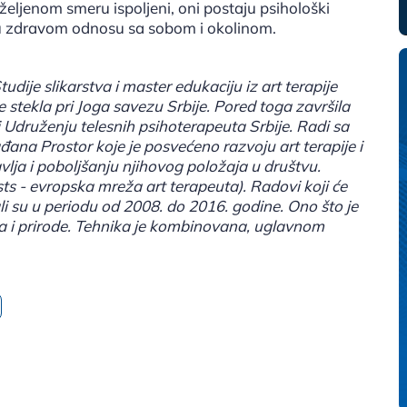
 željenom smeru ispoljeni, oni postaju psihološki
i u zdravom odnosu sa sobom i okolinom.
dije slikarstva i master edukaciju iz art terapije
e je stekla pri Joga savezu Srbije. Pored toga završila
ri Udruženju telesnih psihoterapeuta Srbije. Radi sa
đana Prostor koje je posvećeno razvoju art terapije i
ja i poboljšanju njihovog položaja u društvu.
s - evropska mreža art terapeuta). Radovi koji će
ali su u periodu od 2008. do 2016. godine. Ono što je
a i prirode. Tehnika je kombinovana, uglavnom