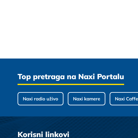
Top pretraga na Naxi Portalu
Naxi radio uživo
Naxi kamere
Naxi Caffe
Korisni linkovi