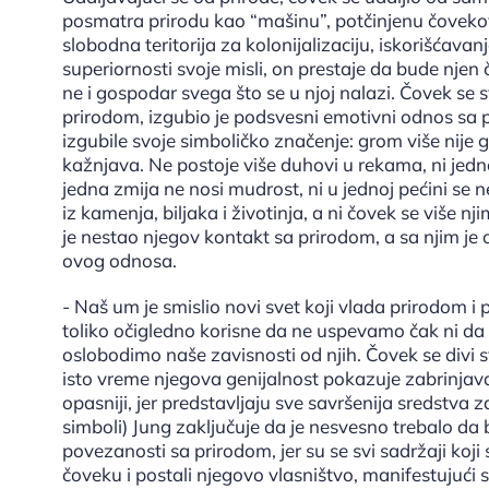
posmatra prirodu kao “mašinu”, potčinjenu čovekovoj
slobodna teritorija za kolonijalizaciju, iskorišćava
superiornosti svoje misli, on prestaje da bude njen
ne i gospodar svega što se u njoj nalazi. Čovek se 
prirodom, izgubio je podsvesni emotivni odnos s
izgubile svoje simboličko značenje: grom više nije gl
kažnjava. Ne postoje više duhovi u rekama, ni jedno
jedna zmija ne nosi mudrost, ni u jednoj pećini se 
iz kamenja, biljaka i životinja, a ni čovek se više 
je nestao njegov kontakt sa prirodom, a sa njim je 
ovog odnosa.
- Naš um je smislio novi svet koji vlada prirodom
toliko očigledno korisne da ne uspevamo čak ni da
oslobodimo naše zavisnosti od njih. Čovek se divi
isto vreme njegova genijalnost pokazuje zabrinjav
opasniji, jer predstavljaju sve savršenija sredstva 
simboli) Jung zaključuje da je nesvesno trebalo da
povezanosti sa prirodom, jer su se svi sadržaji koji 
čoveku i postali njegovo vlasništvo, manifestujući se