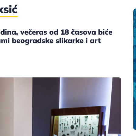
ksić
dina, večeras od 18 časova biće
umi beogradske slikarke i art