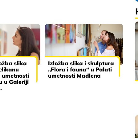
ožba slika
Izložba slika i skulptura
elikanu
„Flora i fauna“ u Palati
 umetnosti
umetnosti Madlena
 u Galeriji
.