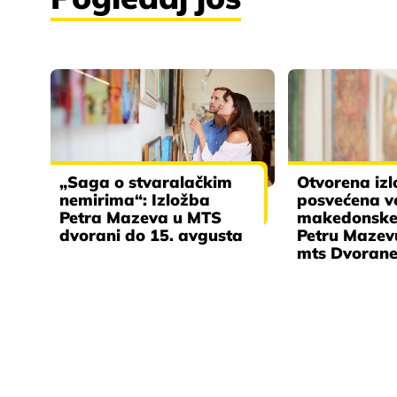
„Saga o stvaralačkim
Otvorena izl
nemirima“: Izložba
posvećena v
Petra Mazeva u MTS
makedonske
dvorani do 15. avgusta
Petru Mazevu
mts Dvorane