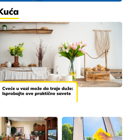
Kuća
Cveće u vazi može da traje duže:
Isprobajte ove praktične savete