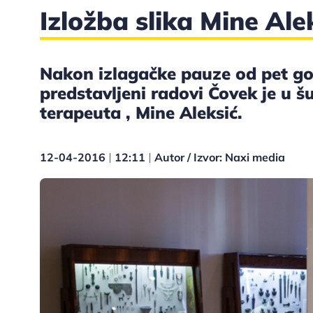
Izložba slika Mine Ale
Nakon izlagačke pauze od pet go
predstavljeni radovi Čovek je u š
terapeuta , Mine Aleksić.
12-04-2016
12:11
Autor / Izvor: Naxi media
|
|