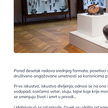
Pored desetak radova srednjeg formata, posetioci ć
društveno angažovane umetnosti sa korisnicima psi
Prvo iskustvo, iskustvo divljenja, odnosi se na o
vodopad, osećamo vetar, oluju, tajne koje krije mor
se smenjuju život i smrt u prirodi...
Udaljavajući se od prirode, čovek se udaljio od sa