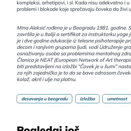
kompleksi, arhetipovi, i sl. Kada nisu adekvatno i u
problemi i blokade koje sprečavaju čoveka da živ
Mina Aleksić rođena je u Beogradu 1981. godine. Stu
završila je u Italiji a sertifikat za instruktorku yog
je i dve godine edukacije iz telesne psihoterapije p
decom i ranjivim grupama ljudi, vodi Udruženje gra
osnaživanju osoba sa problemima mentalnog zdravl
Članica je NEAT (European Network of Art therapist
biti predstavljeni na izložbi “Čovek je u šumi” nast
za njih zajedničko je to da se bave odnosom čovek
kolaž, akril i ulje na platnu.
desavanja u beogradu
Izložba
umetnost
Pogledaj još