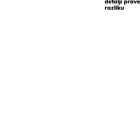
detalji prave
razliku