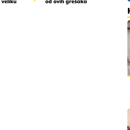
 veliku
od ovih grešaka