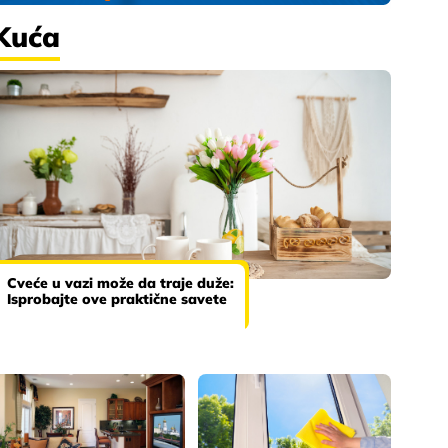
Kuća
Cveće u vazi može da traje duže:
Isprobajte ove praktične savete