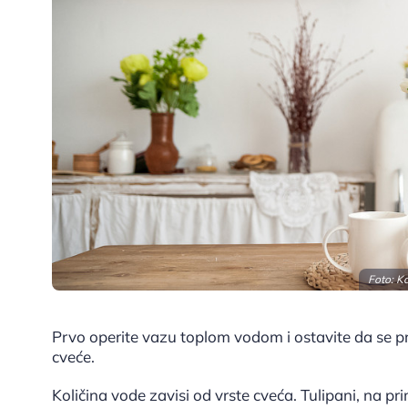
Foto: Ka
Prvo operite vazu toplom vodom i ostavite da se p
cveće.
Količina vode zavisi od vrste cveća. Tulipani, na p