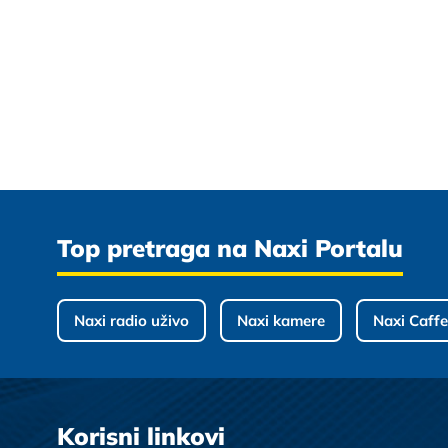
Top pretraga na Naxi Portalu
Naxi radio uživo
Naxi kamere
Naxi Caffe
Korisni linkovi