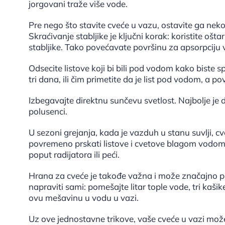
jorgovani traže više vode.
Pre nego što stavite cveće u vazu, ostavite ga nek
Skraćivanje stabljike je ključni korak: koristite ošt
stabljike. Tako povećavate površinu za apsorpciju 
Odsecite listove koji bi bili pod vodom kako biste 
tri dana, ili čim primetite da je list pod vodom, a 
Izbegavajte direktnu sunčevu svetlost. Najbolje je 
polusenci.
U sezoni grejanja, kada je vazduh u stanu suvlji, cv
povremeno prskati listove i cvetove blagom vodom, 
poput radijatora ili peći.
Hrana za cveće je takođe važna i može značajno pr
napraviti sami: pomešajte litar tople vode, tri kašik
ovu mešavinu u vodu u vazi.
Uz ove jednostavne trikove, vaše cveće u vazi može