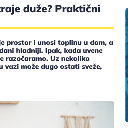
raje duže? Praktični
 prostor i unosi toplinu u dom, a
ani hladniji. Ipak, kada uvene
se razočaramo. Uz nekoliko
 u vazi može dugo ostati sveže,