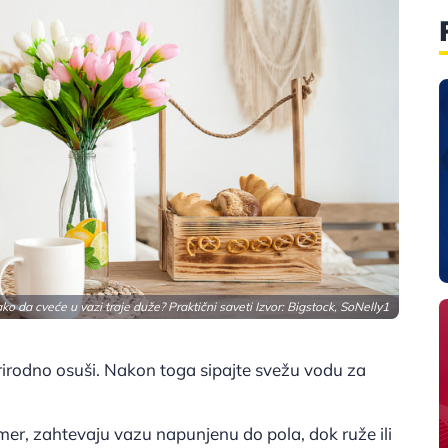
ko da cveće u vazi traje duže? Praktični saveti Izvor: Bigstock, SoNelly1
rirodno osuši. Nakon toga sipajte svežu vodu za
rimer, zahtevaju vazu napunjenu do pola, dok ruže ili