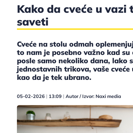
Kako da cveće u vazi t
saveti
Cveće na stolu odmah oplemenjuje
to nam je posebno važno kad su d
posle samo nekoliko dana, lako 
jednostavnih trikova, vaše cveće
kao da je tek ubrano.
05-02-2026
13:09
Autor / Izvor: Naxi media
|
|