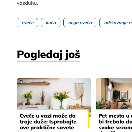
vazduhu.
cveće
kuća
nega cveća
održavanje c
Pogledaj još
Cveće u vazi može da
Pet mesta u
traje duže: Isprobajte
bi trebalo d
ove praktične savete
svake sezone