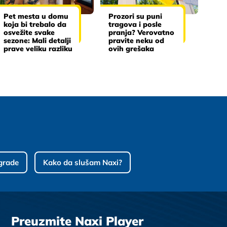
Pet mesta u domu
Prozori su puni
koja bi trebalo da
tragova i posle
osvežite svake
pranja? Verovatno
sezone: Mali detalji
pravite neku od
prave veliku razliku
ovih grešaka
grade
Kako da slušam Naxi?
Preuzmite Naxi Player