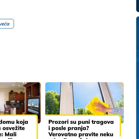
veća
 domu koja
Prozori su puni tragova
a osvežite
i posle pranja?
: Mali
Verovatno pravite neku