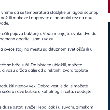
o vreme da se temperatura stabljike prilagodi sobnoj.
ar nož ili makaze i napravite dijagonalni rez na dnu
vode.
sprečili pojavu bakterija. Vodu menjajte svaka dva do
povremeno operite i samu vazu.
da cveće stoji na mestu sa difuznom svetlošću ili u
eće se brže suši. Da biste to ublažili, možete
a vazu držati dalje od direktnih izvora toplote
odužiti njegov vek. Dobra vest je da je možete
e šećera i dve kašike alkoholnog sirćeta, i dodajte
 duže ostati sveže i lepo, čak i u suvom, zimskom