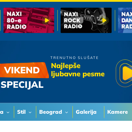
TRENUTNO SLUŠATE
Matija Cvek
Najlepše
Sjecam Se
ljubavne pesme
va
Stil
Beograd
Galerija
Kamere