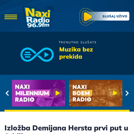
TRENUTNO SLUŠATE
Crvena Jabuka
Muzika bez
To Mi Radi
prekida
Izložba Demijana Hersta prvi put u