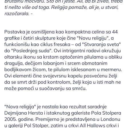
brutalnu močvaru. Što on i jeste. Ali, da bi živeo, treba
ti nešto više od toga. Religija pomaže, ali je, u stvari,
razočarala. -
Postavka je osmišljena kao kompaktna celina sa 44
grafike i četiri skulpture koje čine "Novu religiju", a
funkcionišu kao ciklus fresaka – od "Stvaranja sveta"
do "Poslednjeg suda". Ovi intrigantni radovi okružuju
oltarsku ikonu sa krstom optočenim pilulama u obliku
dragulja, dečijom lobanjom i srcem obmotanim
bodljikavom žicom, te pilulom isklesanom u mermeru.
Ovi elementi čine svojevrsnu kapelu posvećenu želji
da se smrt drži pod kontrolom, želji koja u isti mah ne
može pomoći u suočavanju sa smrću.
"Nova religija" je nastala kao rezultat saradnje
Dejmijana Hersta i istaknutog galeriste Pola Stolpera
2005. godine. Premijerno je predstavljena u Londonu
u galeriji Pol Stolper, zatim u crkvi All Hallows crkvi i