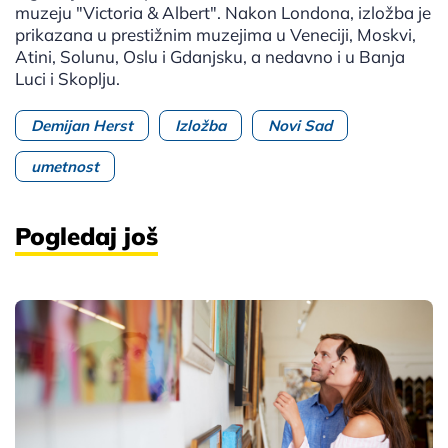
muzeju "Victoria & Аlbert". Nakon Londona, izložba je
prikazana u prestižnim muzejima u Veneciji, Moskvi,
Atini, Solunu, Oslu i Gdanjsku, a nedavno i u Banja
Luci i Skoplju.
Demijan Herst
Izložba
Novi Sad
umetnost
Pogledaj još