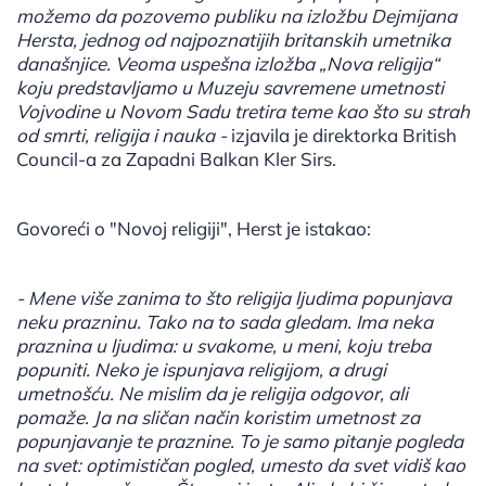
možemo da pozovemo publiku na izložbu Dejmijana
Hersta, jednog od najpoznatijih britanskih umetnika
današnjice. Veoma uspešna izložba „Nova religija“
koju predstavljamo u Muzeju savremene umetnosti
Vojvodine u Novom Sadu tretira teme kao što su strah
od smrti, religija i nauka -
izjavila je direktorka British
Council-a za Zapadni Balkan Kler Sirs.
Govoreći o "Novoj religiji", Herst je istakao:
- Mene više zanima to što religija ljudima popunjava
neku prazninu. Tako na to sada gledam. Ima neka
praznina u ljudima: u svakome, u meni, koju treba
popuniti. Neko je ispunjava religijom, a drugi
umetnošću. Ne mislim da je religija odgovor, ali
pomaže. Ja na sličan način koristim umetnost za
popunjavanje te praznine. To je samo pitanje pogleda
na svet: optimističan pogled, umesto da svet vidiš kao