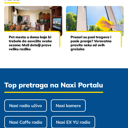
Pet mesta u domu koja bi
Prozori su puni tragova i
trebalo da osvežite svake
posle pranja? Verovatno
sezone: Mali detalji prave
pravite neku od ovih
veliku razliku
grešaka
Top pretraga na Naxi Portalu
Naxi radio uživo
Naxi kamere
Naxi Caffe radio
Naxi EX YU radio