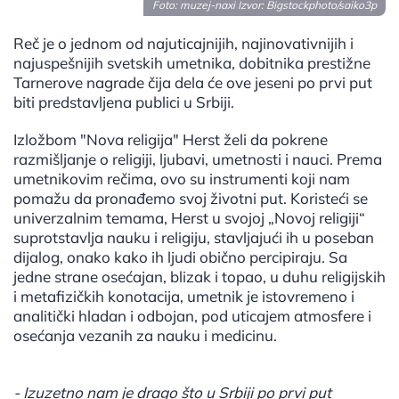
Foto: muzej-naxi Izvor:
Bigstockphoto/saiko3p
Reč je o jednom od najuticajnijih, najinovativnijih i
najuspešnijih svetskih umetnika, dobitnika prestižne
Tarnerove nagrade čija dela će ove jeseni po prvi put
biti predstavljena publici u Srbiji.
Izložbom "Nova religija" Herst želi da pokrene
razmišljanje o religiji, ljubavi, umetnosti i nauci. Prema
umetnikovim rečima, ovo su instrumenti koji nam
pomažu da pronađemo svoj životni put. Koristeći se
univerzalnim temama, Herst u svojoj „Novoj religiji“
suprotstavlja nauku i religiju, stavljajući ih u poseban
dijalog, onako kako ih ljudi obično percipiraju. Sa
jedne strane osećajan, blizak i topao, u duhu religijskih
i metafizičkih konotacija, umetnik je istovremeno i
analitički hladan i odbojan, pod uticajem atmosfere i
osećanja vezanih za nauku i medicinu.
- Izuzetno nam je drago što u Srbiji po prvi put