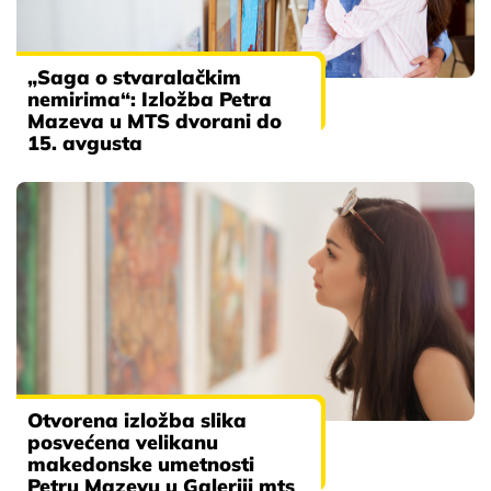
„Saga o stvaralačkim
nemirima“: Izložba Petra
Mazeva u MTS dvorani do
15. avgusta
Otvorena izložba slika
posvećena velikanu
makedonske umetnosti
Petru Mazevu u Galeriji mts