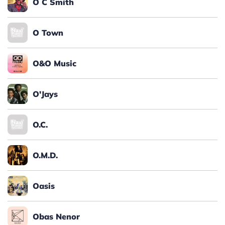
O C Smith
O Town
O&O Music
O'Jays
O.C.
O.M.D.
Oasis
Obas Nenor