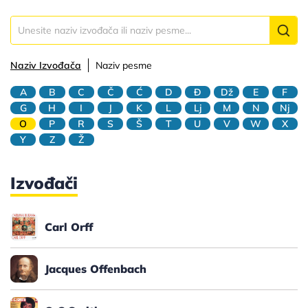
Naziv Izvođača
Naziv pesme
A
B
C
Č
Ć
D
Đ
Dž
E
F
G
H
I
J
K
L
Lj
M
N
Nj
O
P
R
S
Š
T
U
V
W
X
Y
Z
Ž
Izvođači
Carl Orff
Jacques Offenbach