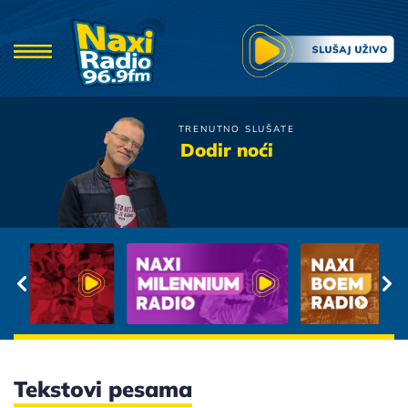
TRENUTNO SLUŠATE
Azra
Dodir noći
Meni Se Duso Od Tebe Ne
Rastaje
Tekstovi pesama