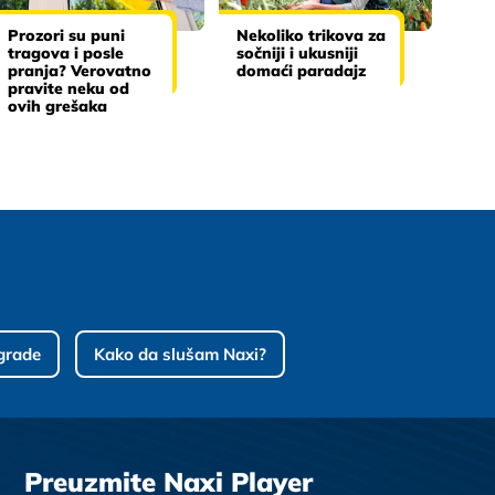
Prozori su puni
Nekoliko trikova za
tragova i posle
sočniji i ukusniji
pranja? Verovatno
domaći paradajz
pravite neku od
ovih grešaka
grade
Kako da slušam Naxi?
Preuzmite Naxi Player