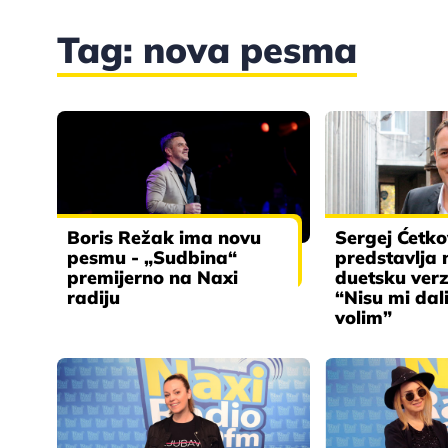
Tag: nova pesma
Boris Režak ima novu
Sergej Ćetko
pesmu - „Sudbina“
predstavlja 
premijerno na Naxi
duetsku ver
radiju
“Nisu mi dal
volim”