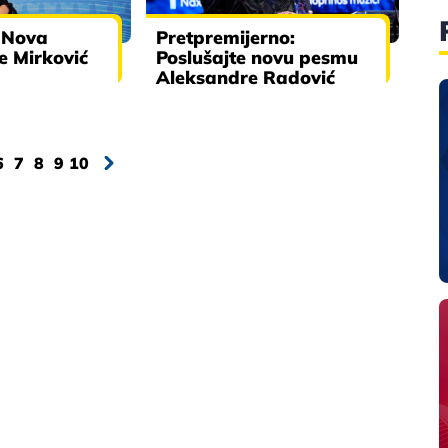
: Nova
Pretpremijerno:
e Mirković
Poslušajte novu pesmu
Aleksandre Radović
6
7
8
9
10