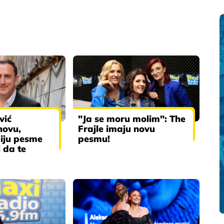
vić
"Ja se moru molim": The
novu,
Frajle imaju novu
ziju pesme
pesmu!
i da te