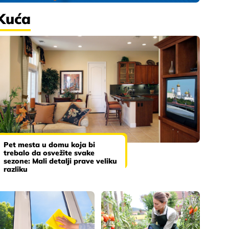
Kuća
Pet mesta u domu koja bi
trebalo da osvežite svake
sezone: Mali detalji prave veliku
razliku