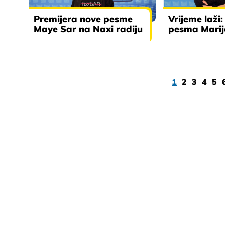
Premijera nove pesme
Vrijeme laži
Maye Sar na Naxi radiju
pesma Marij
1
2
3
4
5