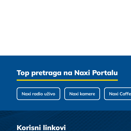
Top pretraga na Naxi Portalu
Naxi radio uživo
Naxi kamere
Naxi Caffe
Korisni linkovi