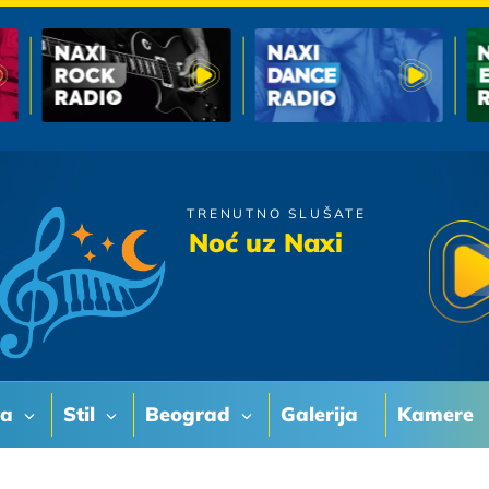
TRENUTNO SLUŠATE
Zeljko Joksimovic
Noć uz Naxi
Zovi me
va
Stil
Beograd
Galerija
Kamere