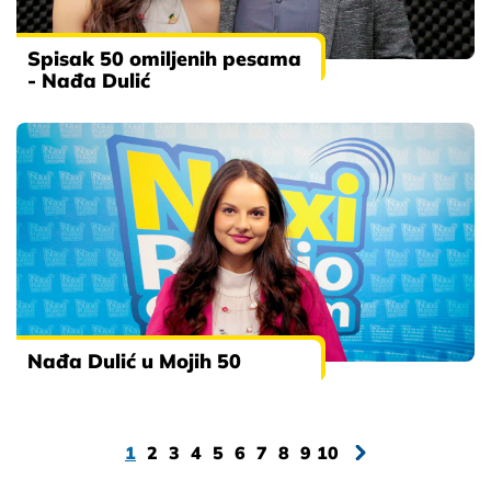
Spisak 50 omiljenih pesama
- Nađa Dulić
Nađa Dulić u Mojih 50
1
2
3
4
5
6
7
8
9
10