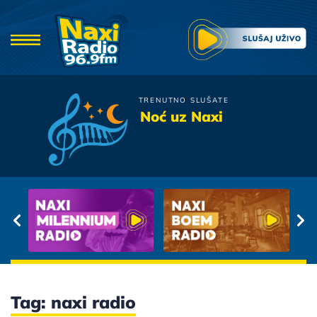
TRENUTNO SLUŠATE
Lena Kovacevic
Noć uz Naxi
Pozovi me
Tag: naxi radio