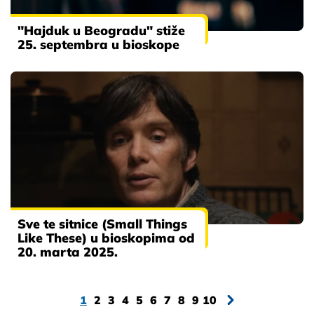
"Hajduk u Beogradu" stiže
25. septembra u bioskope
Sve te sitnice (Small Things
Like These) u bioskopima od
20. marta 2025.
1
2
3
4
5
6
7
8
9
10