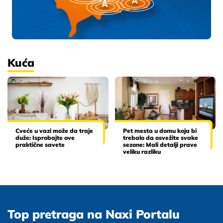
Kuća
Cveće u vazi može da traje
Pet mesta u domu koja bi
duže: Isprobajte ove
trebalo da osvežite svake
praktične savete
sezone: Mali detalji prave
veliku razliku
Top pretraga na Naxi Portalu