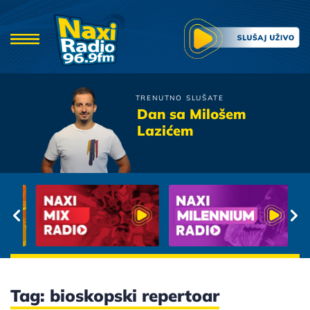
TRENUTNO SLUŠATE
Magazin
Dan sa Milošem
Gutljaj Vina
Lazićem
Tag: bioskopski repertoar