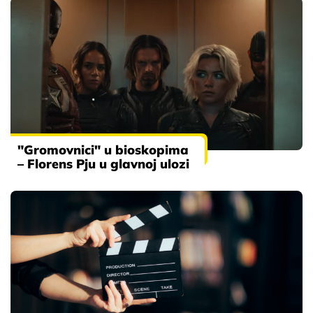
"Gromovnici" u bioskopima
– Florens Pju u glavnoj ulozi