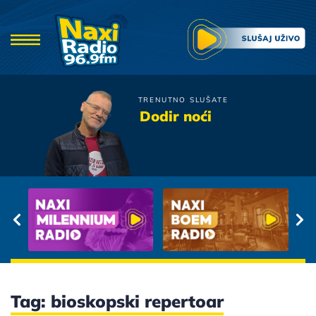
TRENUTNO SLUŠATE
U Skripcu
Dodir noći
Izgleda Da Nismo Sami
Tag: bioskopski repertoar