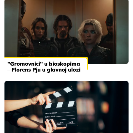
"Gromovnici" u bioskopima
– Florens Pju u glavnoj ulozi