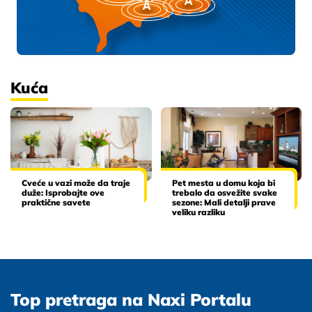
Kuća
Cveće u vazi može da traje
Pet mesta u domu koja bi
duže: Isprobajte ove
trebalo da osvežite svake
praktične savete
sezone: Mali detalji prave
veliku razliku
Top pretraga na Naxi Portalu