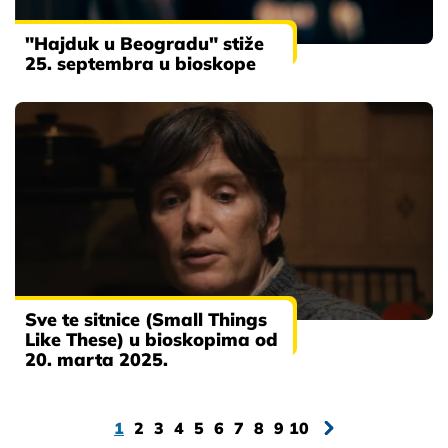
"Hajduk u Beogradu" stiže
25. septembra u bioskope
Sve te sitnice (Small Things
Like These) u bioskopima od
20. marta 2025.
1
2
3
4
5
6
7
8
9
10