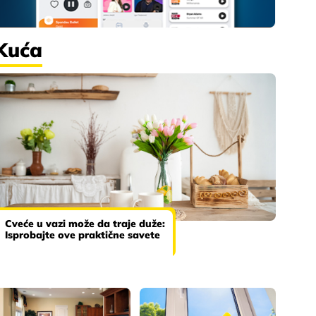
Kuća
Cveće u vazi može da traje duže:
Isprobajte ove praktične savete