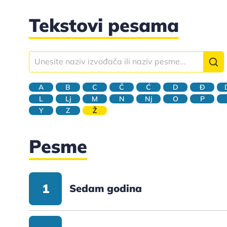
Tekstovi pesama
A
B
C
Č
Ć
D
Đ
L
Lj
M
N
Nj
O
P
Y
Z
Ž
Pesme
1
Sedam godina