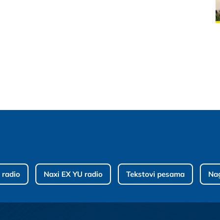
 radio
Naxi EX YU radio
Tekstovi pesama
Na