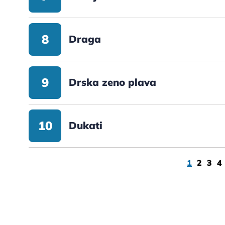
8
Draga
9
Drska zeno plava
10
Dukati
1
2
3
4