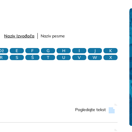
Naziv Izvođača
Naziv pesme
Dž
E
F
G
H
I
J
K
R
S
Š
T
U
V
W
X
Pogledajte tekst