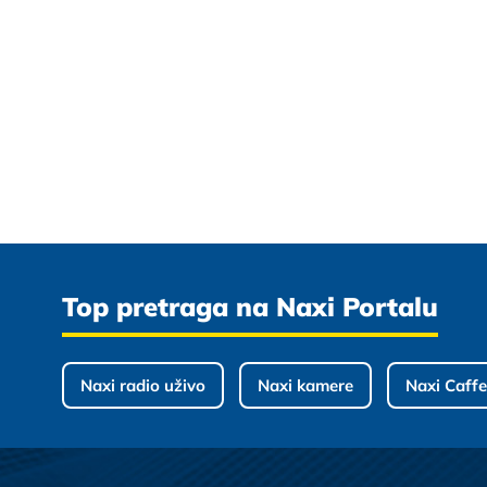
Top pretraga na Naxi Portalu
Naxi radio uživo
Naxi kamere
Naxi Caffe