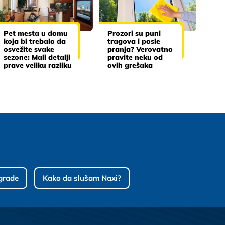
Pet mesta u domu
Prozori su puni
koja bi trebalo da
tragova i posle
osvežite svake
pranja? Verovatno
sezone: Mali detalji
pravite neku od
prave veliku razliku
ovih grešaka
grade
Kako da slušam Naxi?