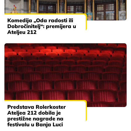
Komedija „Oda radosti ili
Dobročinitelj“: premijera u
Ateljeu 212
Predstava Rolerkoster
Ateljea 212 dobila je
prestižne nagrade na
festivalu u Banja Luci