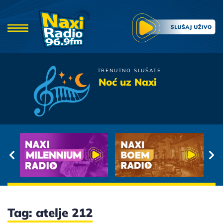
TRENUTNO SLUŠATE
Parni Valjak
Noć uz Naxi
Pusti Nek Traje
Tag: atelje 212