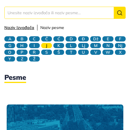
Naziv Izvođača
Naziv pesme
A
B
C
Č
Ć
D
Đ
Dž
E
F
G
H
I
J
K
L
Lj
M
N
Nj
O
P
R
S
Š
T
U
V
W
X
Y
Z
Ž
Pesme