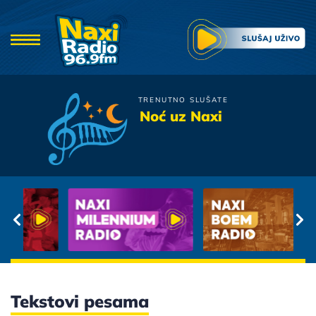
TRENUTNO SLUŠATE
Nina Badric
Noć uz Naxi
Ja Za Ljubav Necu Moliti
Tekstovi pesama