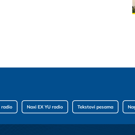
 radio
Naxi EX YU radio
Tekstovi pesama
Na