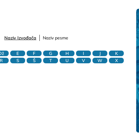
Naziv Izvođača
Naziv pesme
Dž
E
F
G
H
I
J
K
R
S
Š
T
U
V
W
X