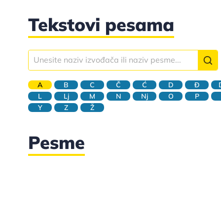
Tekstovi pesama
A
B
C
Č
Ć
D
Đ
L
Lj
M
N
Nj
O
P
Y
Z
Ž
Pesme