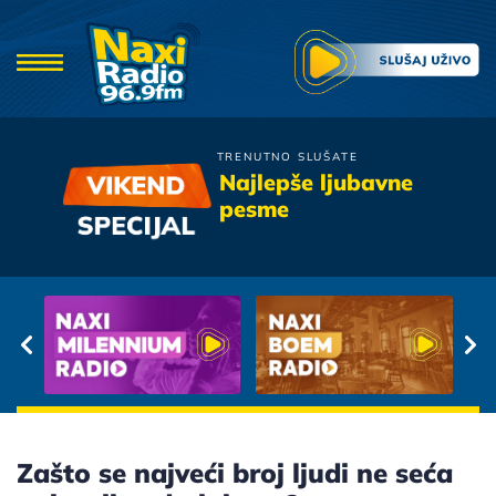
TRENUTNO SLUŠATE
Bajaga
Najlepše ljubavne
Dobro Jutro
pesme
Zašto se najveći broj ljudi ne seća