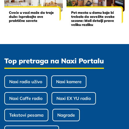
Cveće u vazi može da traje
Pet mesta u domu koja bi
duže: Isprobajte ove
trebalo da osvežite svake
praktične savete
sezone: Mali detalji prave
veliku razliku
Top pretraga na Naxi Portalu
Naxi radio uživo
Naxi kamere
Naxi Caffe radio
Naxi EX YU radio
Tekstovi pesama
Nagrade