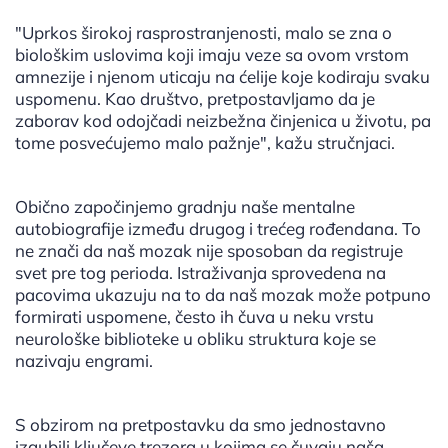
"Uprkos širokoj rasprostranjenosti, malo se zna o
biološkim uslovima koji imaju veze sa ovom vrstom
amnezije i njenom uticaju na ćelije koje kodiraju svaku
uspomenu. Kao društvo, pretpostavljamo da je
zaborav kod odojčadi neizbežna činjenica u životu, pa
tome posvećujemo malo pažnje", kažu stručnjaci.
Obično započinjemo gradnju naše mentalne
autobiografije između drugog i trećeg rođendana. To
ne znači da naš mozak nije sposoban da registruje
svet pre tog perioda. Istraživanja sprovedena na
pacovima ukazuju na to da naš mozak može potpuno
formirati uspomene, često ih čuva u neku vrstu
neurološke biblioteke u obliku struktura koje se
nazivaju engrami.
S obzirom na pretpostavku da smo jednostavno
izgubili ključeve trezora u kojima se čuvaju naša