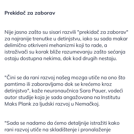
Prekidač za zaborav
Nije jasno zašto su sisari razvili "prekidač za zaborav"
za najranije trenutke u detinjstvu, iako su sada makar
delimično otkriveni mehanizmi koji to rade, a
istraživači su korak bliže razumevanju zašto sećanja
ostaju dostupna nekima, dok kod drugih nestaju.
"Čini se da rani razvoj našeg mozga utiče na ono što
pamtimo ili zaboravljamo dok se krećemo kroz
detinjstvo", kaže neuronaučnica Sara Pauer, vodeći
autor studije koja je sada angažovana na Institutu
Maks Plank za ljudski razvoj u Nemačkoj.
"Sada se nadamo da ćemo detaljnije istražiti kako
rani razvoj utiče na skladištenje i pronalaženje