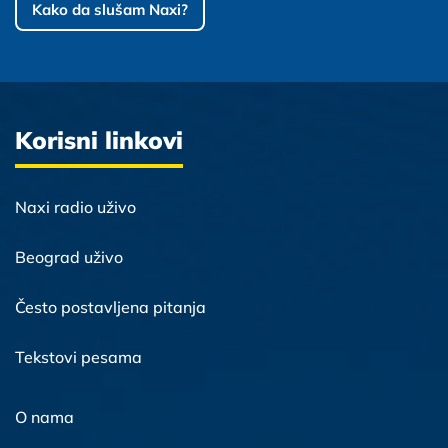
Kako da slušam Naxi?
Korisni linkovi
Naxi radio uživo
Beograd uživo
Često postavljena pitanja
Tekstovi pesama
O nama