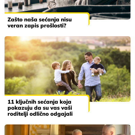
Zašto naša sećanja nisu
veran zapis prošlosti?
11 ključnih sećanja koja
pokazuju da su vas vaši
roditelji odlično odgajali