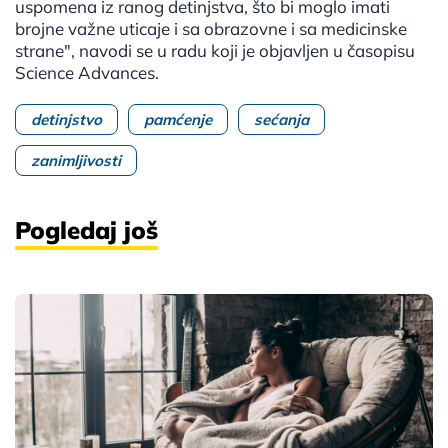
uspomena iz ranog detinjstva, što bi moglo imati
brojne važne uticaje i sa obrazovne i sa medicinske
strane", navodi se u radu koji je objavljen u časopisu
Science Advances.
detinjstvo
pamćenje
sećanja
zanimljivosti
Pogledaj još