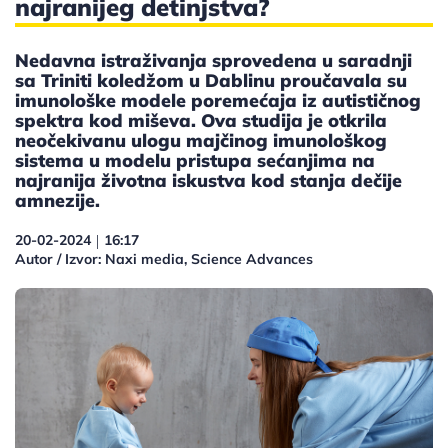
najranijeg detinjstva?
Nedavna istraživanja sprovedena u saradnji
sa Triniti koledžom u Dablinu proučavala su
imunološke modele poremećaja iz autističnog
spektra kod miševa. Ova studija je otkrila
neočekivanu ulogu majčinog imunološkog
sistema u modelu pristupa sećanjima na
najranija životna iskustva kod stanja dečije
amnezije.
20-02-2024
16:17
|
Autor / Izvor: Naxi media, Science Advances