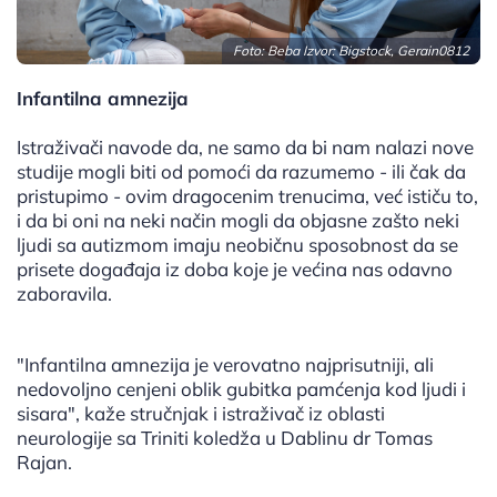
Foto: Beba Izvor: Bigstock, Gerain0812
Infantilna amnezija
Istraživači navode da, ne samo da bi nam nalazi nove
studije mogli biti od pomoći da razumemo - ili čak da
pristupimo - ovim dragocenim trenucima, već ističu to,
i da bi oni na neki način mogli da objasne zašto neki
ljudi sa autizmom imaju neobičnu sposobnost da se
prisete događaja iz doba koje je većina nas odavno
zaboravila.
"Infantilna amnezija je verovatno najprisutniji, ali
nedovoljno cenjeni oblik gubitka pamćenja kod ljudi i
sisara", kaže stručnjak i istraživač iz oblasti
neurologije sa Triniti koledža u Dablinu dr Tomas
Rajan.