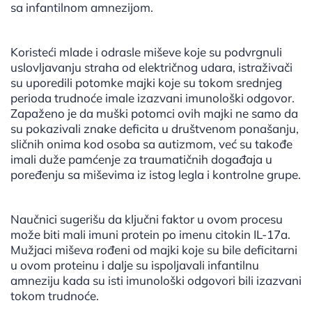
sa infantilnom amnezijom.
Koristeći mlade i odrasle miševe koje su podvrgnuli
uslovljavanju straha od električnog udara, istraživači
su uporedili potomke majki koje su tokom srednjeg
perioda trudnoće imale izazvani imunološki odgovor.
Zapaženo je da muški potomci ovih majki ne samo da
su pokazivali znake deficita u društvenom ponašanju,
sličnih onima kod osoba sa autizmom, već su takođe
imali duže pamćenje za traumatičnih događaja u
poređenju sa miševima iz istog legla i kontrolne grupe.
Naučnici sugerišu da ključni faktor u ovom procesu
može biti mali imuni protein po imenu citokin IL-17a.
Mužjaci miševa rođeni od majki koje su bile deficitarni
u ovom proteinu i dalje su ispoljavali infantilnu
amneziju kada su isti imunološki odgovori bili izazvani
tokom trudnoće.