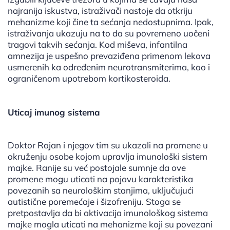
najranija iskustva, istraživači nastoje da otkriju
mehanizme koji čine ta sećanja nedostupnima. Ipak,
istraživanja ukazuju na to da su povremeno uočeni
tragovi takvih sećanja. Kod miševa, infantilna
amnezija je uspešno prevaziđena primenom lekova
usmerenih ka određenim neurotransmiterima, kao i
ograničenom upotrebom kortikosteroida.
Uticaj imunog sistema
Doktor Rajan i njegov tim su ukazali na promene u
okruženju osobe kojom upravlja imunološki sistem
majke. Ranije su već postojale sumnje da ove
promene mogu uticati na pojavu karakteristika
povezanih sa neurološkim stanjima, uključujući
autistične poremećaje i šizofreniju. Stoga se
pretpostavlja da bi aktivacija imunološkog sistema
majke mogla uticati na mehanizme koji su povezani