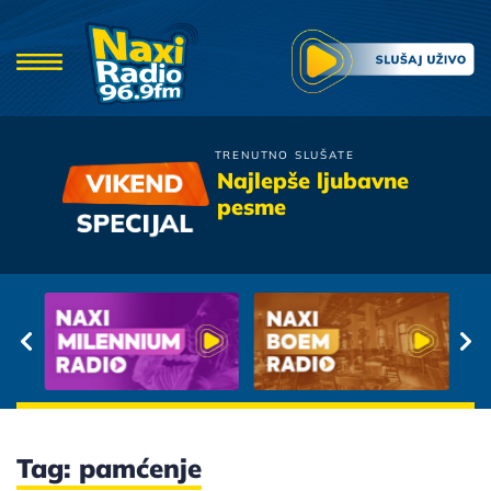
TRENUTNO SLUŠATE
Aerodrom
Najlepše ljubavne
Obicna Ljubavna Pesma
pesme
Tag: pamćenje