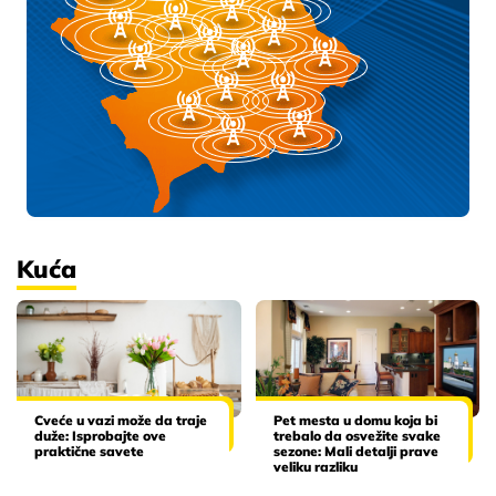
Kuća
Cveće u vazi može da traje
Pet mesta u domu koja bi
duže: Isprobajte ove
trebalo da osvežite svake
praktične savete
sezone: Mali detalji prave
veliku razliku