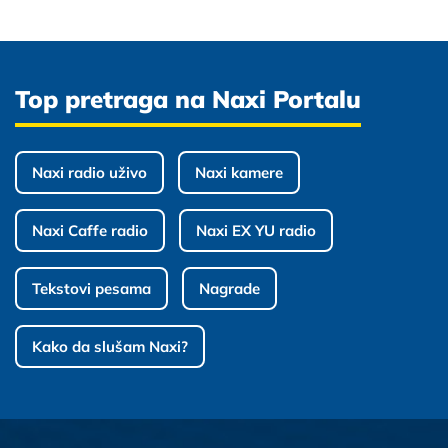
Top pretraga na Naxi Portalu
Naxi radio uživo
Naxi kamere
Naxi Caffe radio
Naxi EX YU radio
Tekstovi pesama
Nagrade
Kako da slušam Naxi?