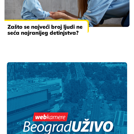
Zašto se najveći broj ljudi ne
seća najranijeg detinjstva?