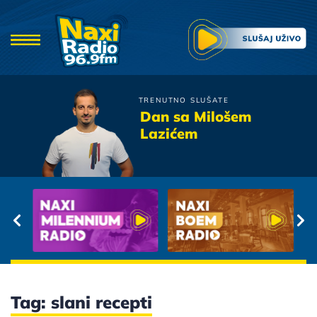
TRENUTNO SLUŠATE
Vampiri
Dan sa Milošem
Ona i ja
Lazićem
Tag: slani recepti