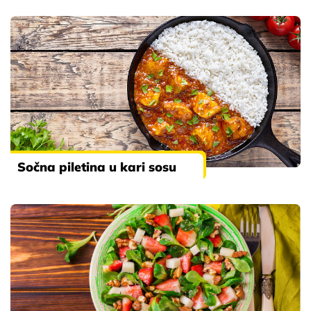
Sočna piletina u kari sosu