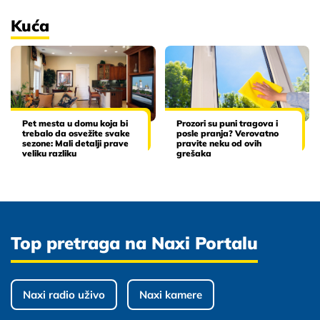
Kuća
Pet mesta u domu koja bi
Prozori su puni tragova i
trebalo da osvežite svake
posle pranja? Verovatno
sezone: Mali detalji prave
pravite neku od ovih
veliku razliku
grešaka
Top pretraga na Naxi Portalu
Naxi radio uživo
Naxi kamere