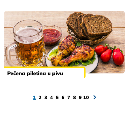
Pečena piletina u pivu
1
2
3
4
5
6
7
8
9
10