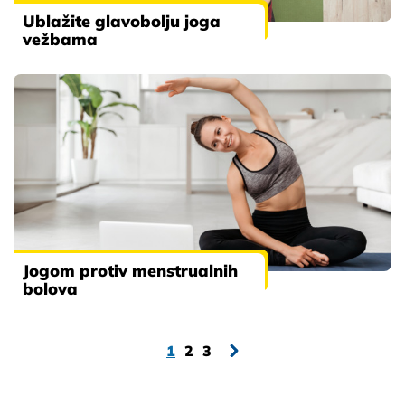
Ublažite glavobolju joga
vežbama
Jogom protiv menstrualnih
bolova
1
2
3