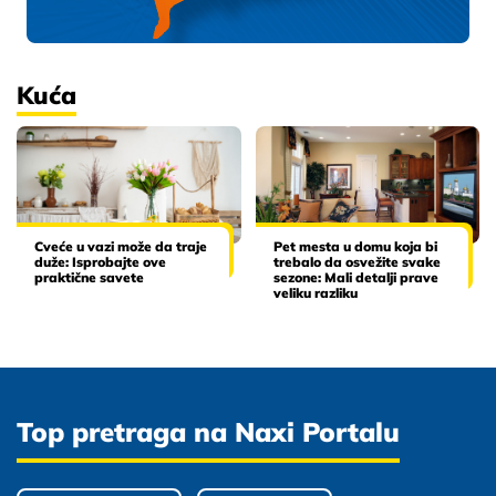
Kuća
Cveće u vazi može da traje
Pet mesta u domu koja bi
duže: Isprobajte ove
trebalo da osvežite svake
praktične savete
sezone: Mali detalji prave
veliku razliku
Top pretraga na Naxi Portalu