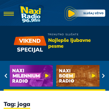
TRENUTNO SLUŠATE
Djordje Balasevic
Najlepše ljubavne
Svirajte Mi Jesen Stize
pesme
Tag: joga