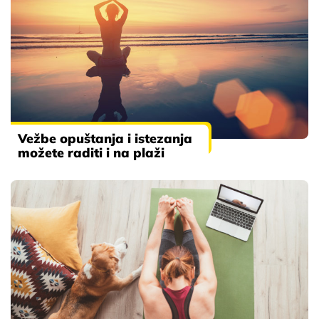
Vežbe opuštanja i istezanja
možete raditi i na plaži