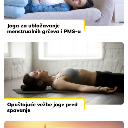
Joga za ublažavanje
menstrualnih grčeva i PMS-a
Opuštajuće vežbe joge pred
spavanje