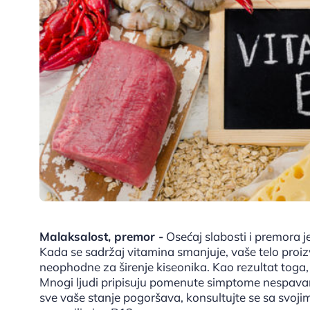
Malaksalost, premor -
Osećaj slabosti i premora 
Kada se sadržaj vitamina smanjuje, vaše telo proiz
neophodne za širenje kiseonika. Kao rezultat toga, j
Mnogi ljudi pripisuju pomenute simptome nespavan
sve vaše stanje pogoršava, konsultujte se sa svojim