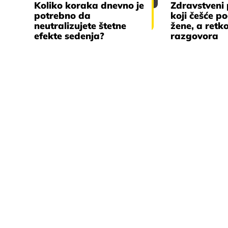
Koliko koraka dnevno je
Zdravstveni
potrebno da
koji češće p
neutralizujete štetne
žene, a retk
efekte sedenja?
razgovora