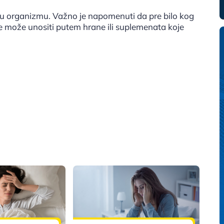
u organizmu. Važno je napomenuti da pre bilo kog
se može unositi putem hrane ili suplemenata koje