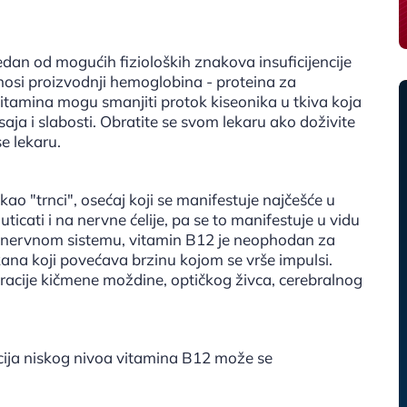
dan od mogućih fizioloških znakova insuficijencije
osi proizvodnji hemoglobina - proteina za
itamina mogu smanjiti protok kiseonika u tkiva koja
ja i slabosti. Obratite se svom lekaru ako doživite
e lekaru.
o "trnci", osećaj koji se manifestuje najčešće u
cati i na nervne ćelije, pa se to manifestuje u vidu
U nervnom sistemu, vitamin B12 je neophodan za
ana koji povećava brzinu kojom se vrše impulsi.
cije kičmene moždine, optičkog živca, cerebralnog
acija niskog nivoa vitamina B12 može se