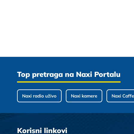
Top pretraga na Naxi Portalu
Naxi radio uživo
Naxi kamere
Naxi Caffe
Korisni linkovi