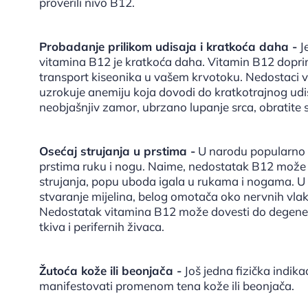
proverili nivo B12.
Probadanje prilikom udisaja i kratkoća daha -
Je
vitamina B12 je kratkoća daha. Vitamin B12 doprin
transport kiseonika u vašem krvotoku. Nedostaci v
uzrokuje anemiju koja dovodi do kratkotrajnog udisa
neobjašnjiv zamor, ubrzano lupanje srca, obratite s
Osećaj strujanja u prstima -
U narodu popularno ka
prstima ruku i nogu. Naime, nedostatak B12 može uti
strujanja, popu uboda igala u rukama i nogama. 
stvaranje mijelina, belog omotača oko nervnih vlak
Nedostatak vitamina B12 može dovesti do degenera
tkiva i perifernih živaca.
Žutoća kože ili beonjača -
Još jedna fizička indik
manifestovati promenom tena kože ili beonjača.