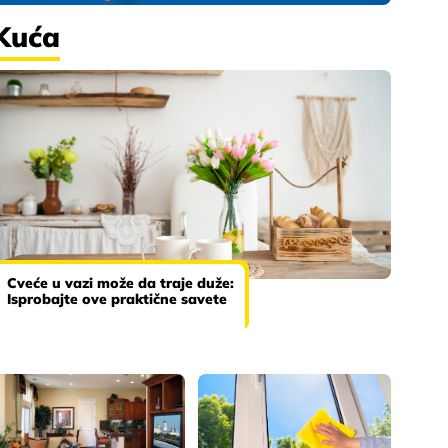
Kuća
Cveće u vazi može da traje duže:
Isprobajte ove praktične savete