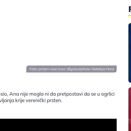
Foto: prsten-naxi Izvor:
Bigstockphoto-Nataliya Hora
io, Ana nije mogla ni da pretpostavi da se u ogrlici
janja krije verenički prsten.