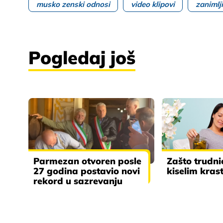
musko zenski odnosi
video klipovi
zanimlj
Pogledaj još
Parmezan otvoren posle
Zašto trudni
27 godina postavio novi
kiselim kra
rekord u sazrevanju