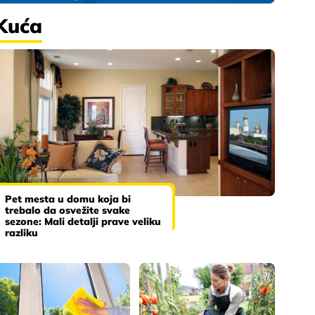
Kuća
Pet mesta u domu koja bi
trebalo da osvežite svake
sezone: Mali detalji prave veliku
razliku