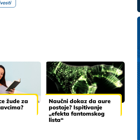
ivosti
ce žude za
Naučni dokaz da aure
stavcima?
postoje? Ispitivanje
„efekta fantomskog
lista“