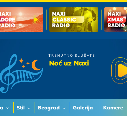
TRENUTNO SLUŠATE
Moby Dick
Noć uz Naxi
Duzna Si Mi Ostala
va
Stil
Beograd
Galerija
Kamere