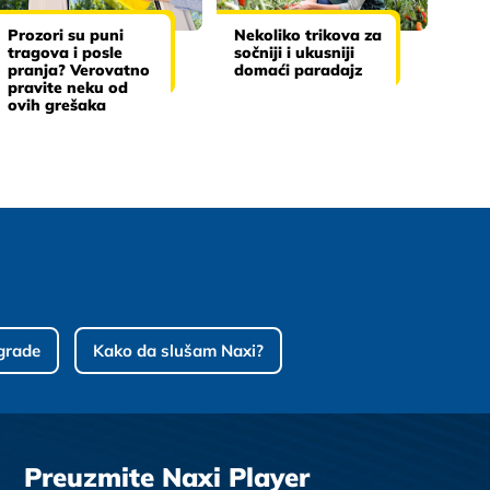
Prozori su puni
Nekoliko trikova za
tragova i posle
sočniji i ukusniji
pranja? Verovatno
domaći paradajz
pravite neku od
ovih grešaka
grade
Kako da slušam Naxi?
Preuzmite Naxi Player