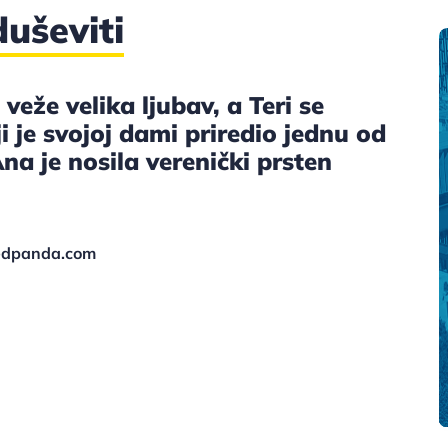
uševiti
 veže velika ljubav, a Teri se
 je svojoj dami priredio jednu od
na je nosila verenički prsten
redpanda.com