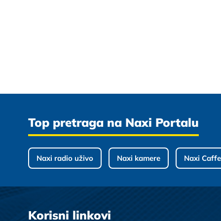
Top pretraga na Naxi Portalu
Naxi radio uživo
Naxi kamere
Naxi Caffe
Korisni linkovi