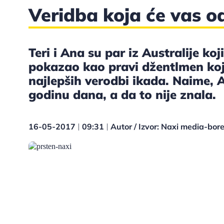
Veridba koja će vas od
Teri i Ana su par iz Australije koji
pokazao kao pravi džentlmen koji
najlepših verodbi ikada. Naime, A
godinu dana, a da to nije znala.
16-05-2017
09:31
Autor / Izvor: Naxi media-bo
|
|