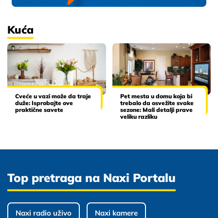
Kuća
Cveće u vazi može da traje
Pet mesta u domu koja bi
duže: Isprobajte ove
trebalo da osvežite svake
praktične savete
sezone: Mali detalji prave
veliku razliku
Top pretraga na Naxi Portalu
Naxi radio uživo
Naxi kamere