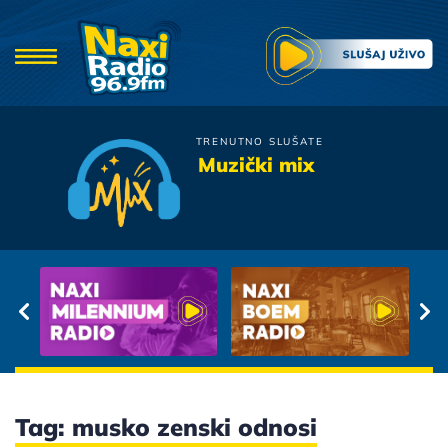
TRENUTNO SLUŠATE
Boris Rezak
Muzički mix
Tako Lako
Tag: musko zenski odnosi