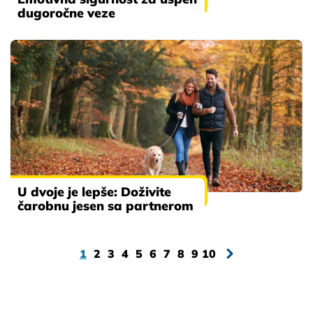
dugoročne veze
U dvoje je lepše: Doživite
čarobnu jesen sa partnerom
1
2
3
4
5
6
7
8
9
10