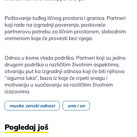
Poštovanje tuđeg ličnog prostora i granica. Partneri
koji rade na izgradnji poverenja, postovaće
partnerovu potrebu za ličnim prostorom, slobodnim
vremenom koje će provesti bez njega.
Odnos u kome vlada podrška. Partneri koji su jedno
drugom podrška u različitim životnim aspektima,
otvaraju put ka izgradnji odnosa koji će biti njihova
“sigurna luka”, baza iz koje će crpeti snagu i
motivaciju u suočavanju sa različitim životnim
izazovima.
musko zenski odnosi
ona i on
Pogledaj još