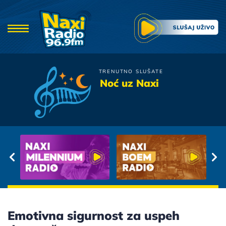
TRENUTNO SLUŠATE
Bebi Dol
Noć uz Naxi
Hajde Da
Emotivna sigurnost za uspeh