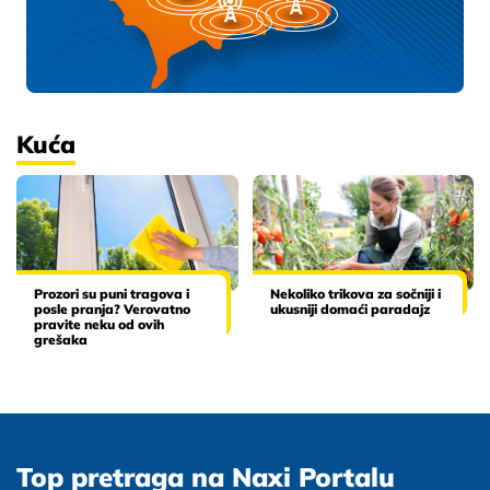
Kuća
Prozori su puni tragova i
Nekoliko trikova za sočniji i
posle pranja? Verovatno
ukusniji domaći paradajz
pravite neku od ovih
grešaka
Top pretraga na Naxi Portalu