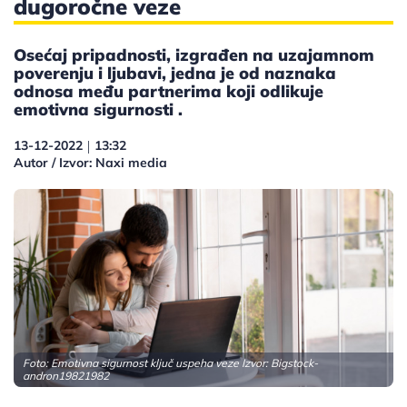
dugoročne veze
Osećaj pripadnosti, izgrađen na uzajamnom
poverenju i ljubavi, jedna je od naznaka
odnosa među partnerima koji odlikuje
emotivna sigurnosti .
13-12-2022
13:32
|
Autor / Izvor: Naxi media
Foto: Emotivna sigurnost ključ uspeha veze Izvor: Bigstock-
andron19821982