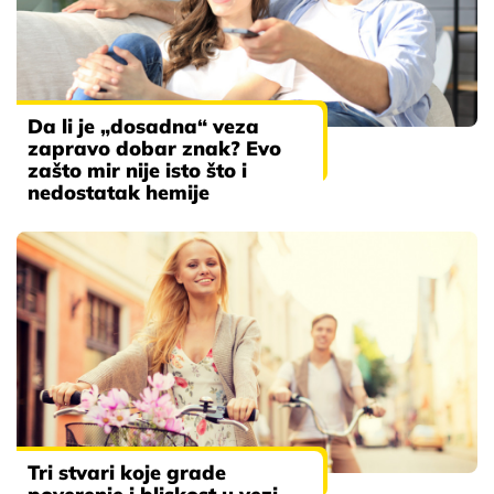
Da li je „dosadna“ veza
zapravo dobar znak? Evo
zašto mir nije isto što i
nedostatak hemije
Tri stvari koje grade