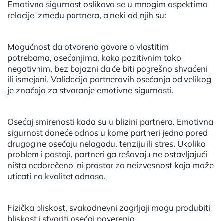
Emotivna sigurnost oslikava se u mnogim aspektima
relacije između partnera, a neki od njih su:
Mogućnost da otvoreno govore o vlastitim
potrebama, osećanjima, kako pozitivnim tako i
negativnim, bez bojazni da će biti pogrešno shvaćeni
ili ismejani. Validacija partnerovih osećanja od velikog
je značaja za stvaranje emotivne sigurnosti.
Osećaj smirenosti kada su u blizini partnera. Emotivna
sigurnost doneće odnos u kome partneri jedno pored
drugog ne osećaju nelagodu, tenziju ili stres. Ukoliko
problem i postoji, partneri ga rešavaju ne ostavljajući
ništa nedorečeno, ni prostor za neizvesnost koja može
uticati na kvalitet odnosa.
Fizička bliskost, svakodnevni zagrljaji mogu produbiti
bliskost i stvoriti osećaj poverenja.