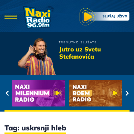
TRENUTNO SLUŠATE
Zdravko Colic
Jutro uz Svetu
Pisacu Joj Pisma Duga
Stefanovića
Tag: uskrsnji hleb