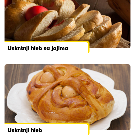
Uskršnji hleb sa jajima
Uskršnji hleb