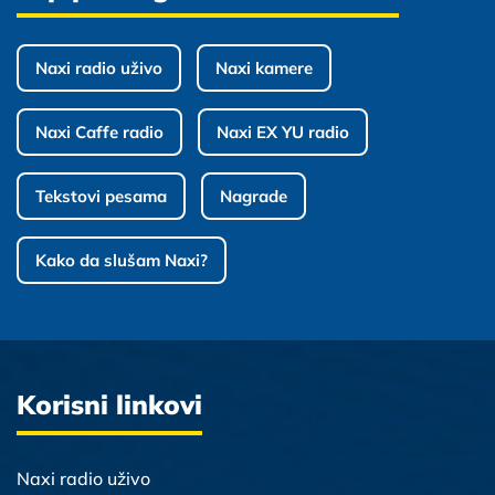
Naxi radio uživo
Naxi kamere
Naxi Caffe radio
Naxi EX YU radio
Tekstovi pesama
Nagrade
Kako da slušam Naxi?
Korisni linkovi
Naxi radio uživo