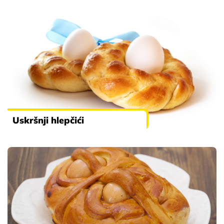
Uskršnji hlepčići