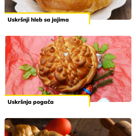
Uskršnji hleb sa jajima
Uskršnja pogača