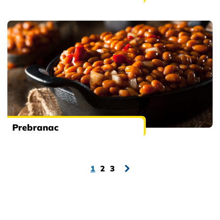
Prebranac
1
2
3