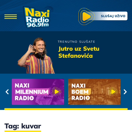
TRENUTNO SLUŠATE
Crvena Jabuka
Jutro uz Svetu
Tuga Ti I ja
Stefanovića
Tag: kuvar