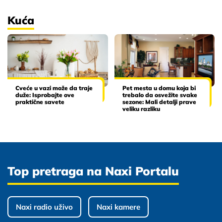
Kuća
Cveće u vazi može da traje
Pet mesta u domu koja bi
duže: Isprobajte ove
trebalo da osvežite svake
praktične savete
sezone: Mali detalji prave
veliku razliku
Top pretraga na Naxi Portalu
Naxi radio uživo
Naxi kamere