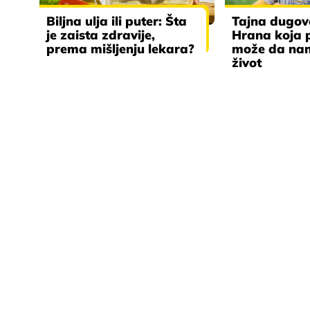
Biljna ulja ili puter: Šta
Tajna dugove
je zaista zdravije,
Hrana koja p
prema mišljenju lekara?
može da na
život