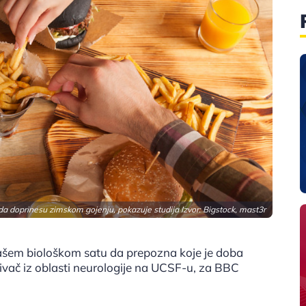
a doprinesu zimskom gojenju, pokazuje studija Izvor: Bigstock, mast3r
ašem biološkom satu da prepozna koje je doba
živač iz oblasti neurologije na UCSF-u, za BBC