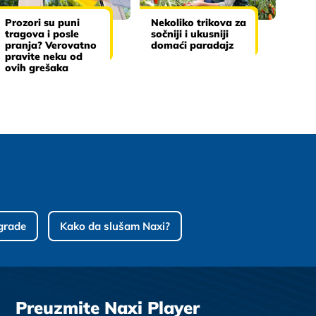
Prozori su puni
Nekoliko trikova za
tragova i posle
sočniji i ukusniji
pranja? Verovatno
domaći paradajz
pravite neku od
ovih grešaka
grade
Kako da slušam Naxi?
Preuzmite Naxi Player