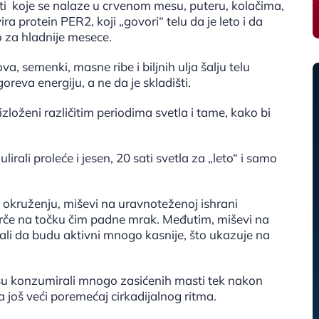
ti koje se nalaze u crvenom mesu, puteru, kolačima,
 protein PER2, koji „govori“ telu da je leto i da
lo za hladnije mesece.
a, semenki, masne ribe i biljnih ulja šalju telu
oreva energiju, a ne da je skladišti.
izloženi različitim periodima svetla i tame, kako bi
irali proleće i jesen, 20 sati svetla za „leto“ i samo
okruženju, miševi na uravnoteženoj ishrani
trče na točku čim padne mrak. Međutim, miševi na
njali da budu aktivni mnogo kasnije, što ukazuje na
 su konzumirali mnogo zasićenih masti tek nakon
a još veći poremećaj cirkadijalnog ritma.