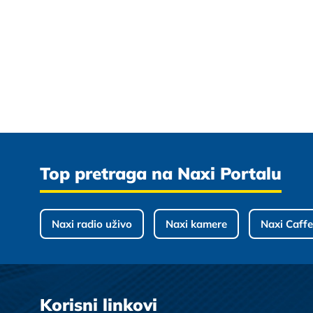
Top pretraga na Naxi Portalu
Naxi radio uživo
Naxi kamere
Naxi Caffe
Korisni linkovi