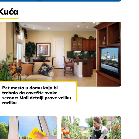
Kuća
Pet mesta u domu koja bi
trebalo da osvežite svake
sezone: Mali detalji prave veliku
razliku