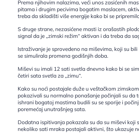
Prema njihovim nalazima, veći unos zasićenih mas
pitama i drugim pecivima bogatim maslacem, aktivira
treba da skladišti više energije kako bi se pripremi
S druge strane, nezasićene masti iz orašastih plodov
signal da je „zimski režim“ aktivan i da treba da sag
Istraživanje je sprovedeno na miševima, koji su bili 
se simulirala promena godišnjih doba.
Miševi su imali 12 sati svetla dnevno kako bi se simul
četiri sata svetla za „zimu“.
Kako su noći postajale duže u veštačkom zimskom 
pokazivali su normalno ponašanje počinjali su da 
ishrani bogatoj mastima budili su se sporije i poči
poremećaj unutrašnjeg sata.
Dodatna ispitivanja pokazala su da su miševi koji
nekoliko sati mraka postajali aktivni, što ukazuje n