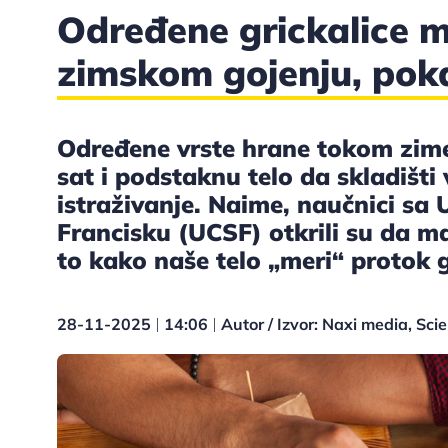
Određene grickalice 
zimskom gojenju, poka
Određene vrste hrane tokom zime
sat i podstaknu telo da skladišti
istraživanje. Naime, naučnici sa 
Francisku (UCSF) otkrili su da m
to kako naše telo „meri“ protok 
28-11-2025
14:06
Autor / Izvor: Naxi media, Sci
|
|