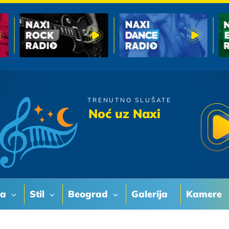
TRENUTNO SLUŠATE
Zeljko Joksimovic
Noć uz Naxi
Ledja O Ledja
va
Stil
Beograd
Galerija
Kamere