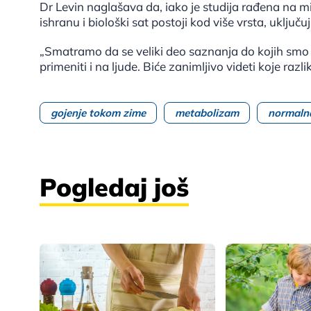
Dr Levin naglašava da, iako je studija rađena na m
ishranu i biološki sat postoji kod više vrsta, uključuju
„Smatramo da se veliki deo saznanja do kojih smo
primeniti i na ljude. Biće zanimljivo videti koje razl
gojenje tokom zime
metabolizam
normalna
Pogledaj još