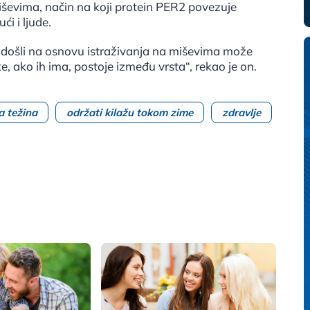
iševima, način na koji protein PER2 povezuje
ći i ljude.
 došli na osnovu istraživanja na miševima može
ike, ako ih ima, postoje između vrsta“, rekao je on.
 težina
održati kilažu tokom zime
zdravlje