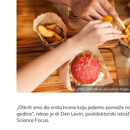
Foto: Određene grickalice mogu d
„Otkrili smo da vrsta hrane koju jedemo pomaže n
godine“, rekao je dr Den Levin, postdoktorski istra
Science Focus.