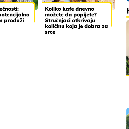
čnosti:
Koliko kafe dnevno
otencijalno
možete da popijete?
m produži
Stručnjaci otkrivaju
količinu koja je dobra za
srce