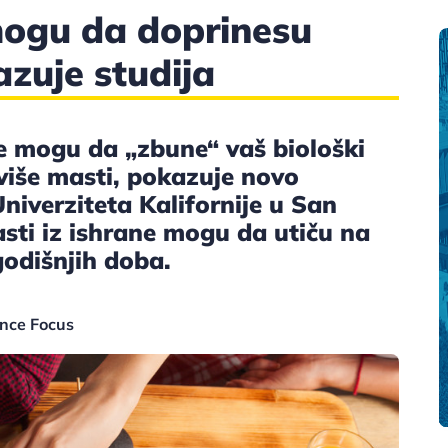
mogu da doprinesu
zuje studija
 mogu da „zbune“ vaš biološki
 više masti, pokazuje novo
Univerziteta Kalifornije u San
asti iz ishrane mogu da utiču na
godišnjih doba.
ence Focus