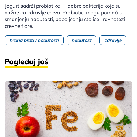
Jogurt sadrži probiotike — dobre bakterije koje su
važne za zdravlje creva. Probiotici mogu pomoći u
smanjenju nadutosti, poboljšanju stolice i ravnoteži
crevne flore.
hrana protiv nadutosti
nadutost
zdravlje
Pogledaj još