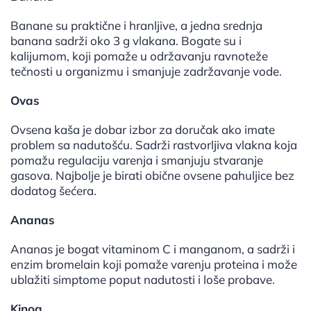
Banane su praktične i hranljive, a jedna srednja
banana sadrži oko 3 g vlakana. Bogate su i
kalijumom, koji pomaže u održavanju ravnoteže
tečnosti u organizmu i smanjuje zadržavanje vode.
Ovas
Ovsena kaša je dobar izbor za doručak ako imate
problem sa nadutošću. Sadrži rastvorljiva vlakna koja
pomažu regulaciju varenja i smanjuju stvaranje
gasova. Najbolje je birati obične ovsene pahuljice bez
dodatog šećera.
Ananas
Ananas je bogat vitaminom C i manganom, a sadrži i
enzim bromelain koji pomaže varenju proteina i može
ublažiti simptome poput nadutosti i loše probave.
Kinoa