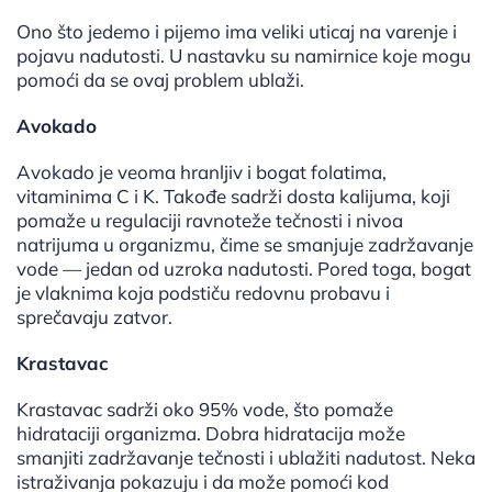
Ono što jedemo i pijemo ima veliki uticaj na varenje i
pojavu nadutosti. U nastavku su namirnice koje mogu
pomoći da se ovaj problem ublaži.
Avokado
Avokado je veoma hranljiv i bogat folatima,
vitaminima C i K. Takođe sadrži dosta kalijuma, koji
pomaže u regulaciji ravnoteže tečnosti i nivoa
natrijuma u organizmu, čime se smanjuje zadržavanje
vode — jedan od uzroka nadutosti. Pored toga, bogat
je vlaknima koja podstiču redovnu probavu i
sprečavaju zatvor.
Krastavac
Krastavac sadrži oko 95% vode, što pomaže
hidrataciji organizma. Dobra hidratacija može
smanjiti zadržavanje tečnosti i ublažiti nadutost. Neka
istraživanja pokazuju i da može pomoći kod