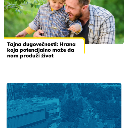
Tajna dugovečnosti: Hrana
koja potencijalno može da
nam produži život