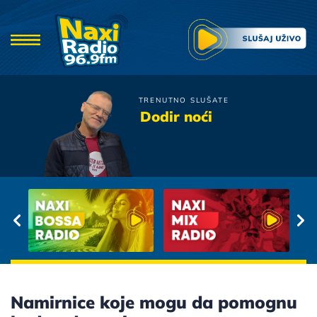
TRENUTNO SLUŠATE
Bajaga
Dodir noći
Ti Se Ljubis Na Tako Dobar
Nacin
Namirnice koje mogu da pomognu