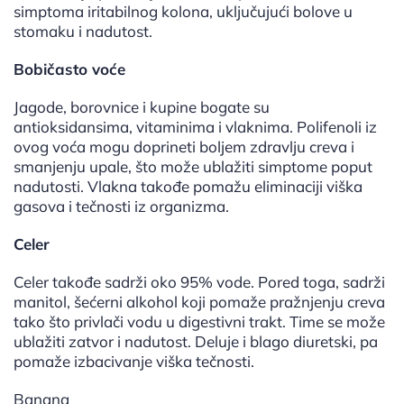
simptoma iritabilnog kolona, uključujući bolove u
stomaku i nadutost.
Bobičasto voće
Jagode, borovnice i kupine bogate su
antioksidansima, vitaminima i vlaknima. Polifenoli iz
ovog voća mogu doprineti boljem zdravlju creva i
smanjenju upale, što može ublažiti simptome poput
nadutosti. Vlakna takođe pomažu eliminaciji viška
gasova i tečnosti iz organizma.
Celer
Celer takođe sadrži oko 95% vode. Pored toga, sadrži
manitol, šećerni alkohol koji pomaže pražnjenju creva
tako što privlači vodu u digestivni trakt. Time se može
ublažiti zatvor i nadutost. Deluje i blago diuretski, pa
pomaže izbacivanje viška tečnosti.
Banana