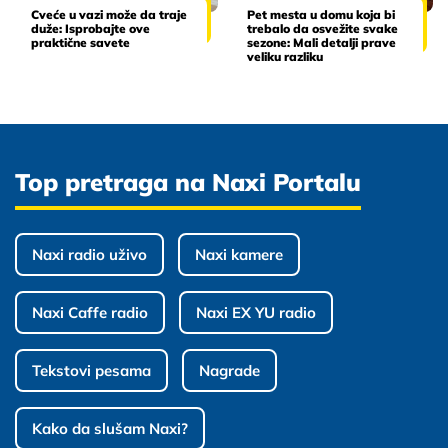
Cveće u vazi može da traje
Pet mesta u domu koja bi
duže: Isprobajte ove
trebalo da osvežite svake
praktične savete
sezone: Mali detalji prave
veliku razliku
Top pretraga na Naxi Portalu
Naxi radio uživo
Naxi kamere
Naxi Caffe radio
Naxi EX YU radio
Tekstovi pesama
Nagrade
Kako da slušam Naxi?