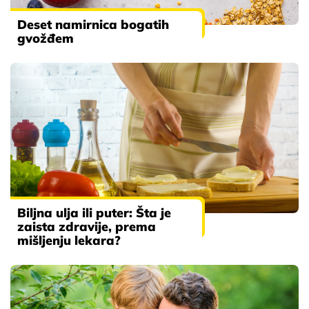
Deset namirnica bogatih
gvožđem
Biljna ulja ili puter: Šta je
zaista zdravije, prema
mišljenju lekara?