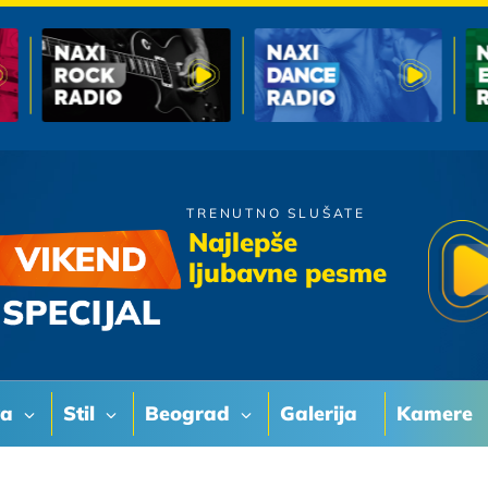
TRENUTNO SLUŠATE
Zana
Najlepše
Mala
ljubavne pesme
va
Stil
Beograd
Galerija
Kamere