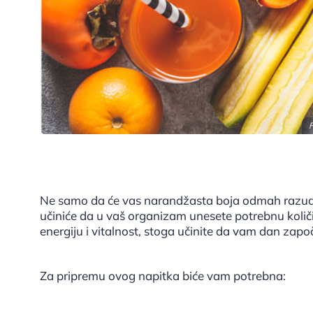
F
Ne samo da će vas narandžasta boja odmah razudit
učiniće da u vaš organizam unesete potrebnu količ
energiju i vitalnost, stoga učinite da vam dan za
Za pripremu ovog napitka biće vam potrebna: