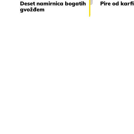
Deset namirnica bogatih
Pire od karf
gvožđem