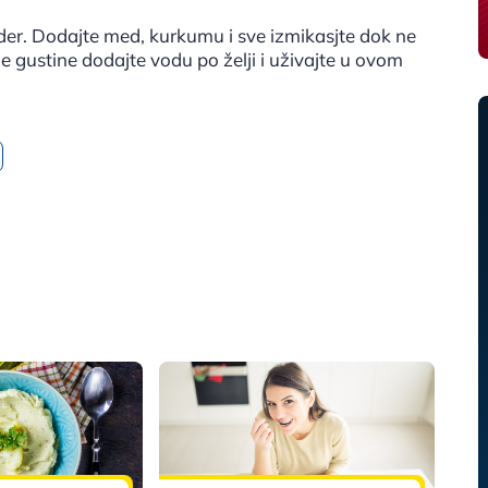
ender. Dodajte med, kurkumu i sve izmikasjte dok ne
gustine dodajte vodu po želji i uživajte u ovom