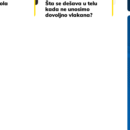
iola
Šta se dešava u telu
kada ne unosimo
dovoljno vlakana?