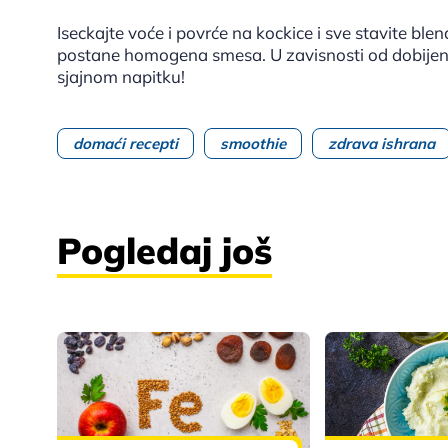
Iseckajte voće i povrće na kockice i sve stavite bl
postane homogena smesa. U zavisnosti od dobijene 
sjajnom napitku!
domaći recepti
smoothie
zdrava ishrana
Pogledaj još