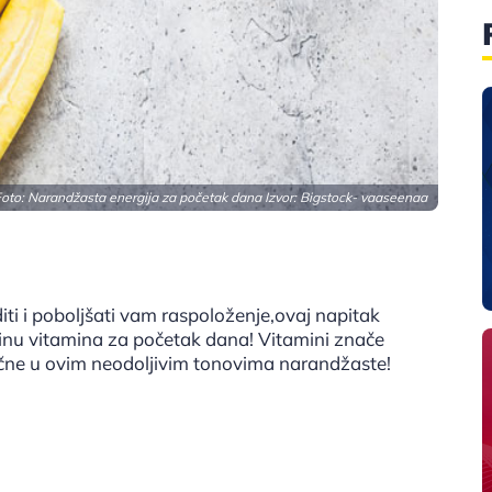
oto: Narandžasta energija za početak dana Izvor:
Bigstock- vaaseenaa
i i poboljšati vam raspoloženje,ovaj napitak
inu vitamina za početak dana! Vitamini znače
počne u ovim neodoljivim tonovima narandžaste!