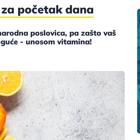
 za početak dana
 narodna poslovica, pa zašto vaš
moguće - unosom vitamina!