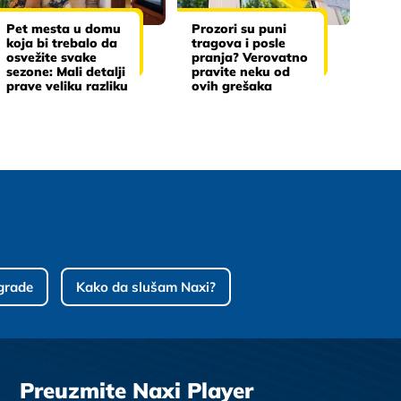
Pet mesta u domu
Prozori su puni
koja bi trebalo da
tragova i posle
osvežite svake
pranja? Verovatno
sezone: Mali detalji
pravite neku od
prave veliku razliku
ovih grešaka
grade
Kako da slušam Naxi?
Preuzmite Naxi Player