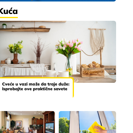
Kuća
Cveće u vazi može da traje duže:
Isprobajte ove praktične savete