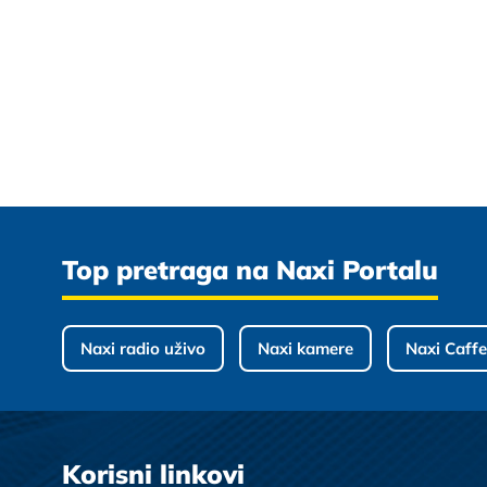
Top pretraga na Naxi Portalu
Naxi radio uživo
Naxi kamere
Naxi Caffe
Korisni linkovi