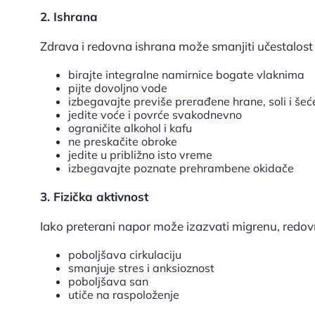
2. Ishrana
Zdrava i redovna ishrana može smanjiti učestalos
birajte integralne namirnice bogate vlaknima
pijte dovoljno vode
izbegavajte previše prerađene hrane, soli i šeć
jedite voće i povrće svakodnevno
ograničite alkohol i kafu
ne preskačite obroke
jedite u približno isto vreme
izbegavajte poznate prehrambene okidače
3. Fizička aktivnost
Iako preterani napor može izazvati migrenu, redov
poboljšava cirkulaciju
smanjuje stres i anksioznost
poboljšava san
utiče na raspoloženje