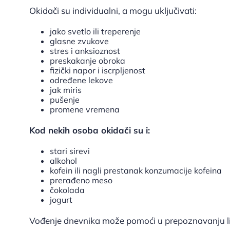
Okidači su individualni, a mogu uključivati:
jako svetlo ili treperenje
glasne zvukove
stres i anksioznost
preskakanje obroka
fizički napor i iscrpljenost
određene lekove
jak miris
pušenje
promene vremena
Kod nekih osoba okidači su i:
stari sirevi
alkohol
kofein ili nagli prestanak konzumacije kofeina
prerađeno meso
čokolada
jogurt
Vođenje dnevnika može pomoći u prepoznavanju li