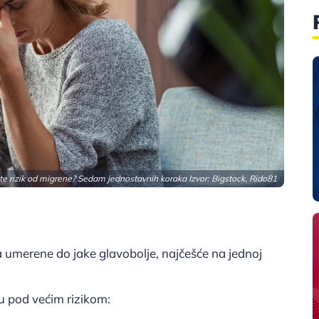
te rizik od migrene? Sedam jednostavnih koraka Izvor: Bigstock, Rido81
a umerene do jake glavobolje, najčešće na jednoj
u pod većim rizikom: