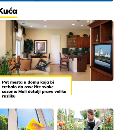
Kuća
Pet mesta u domu koja bi
trebalo da osvežite svake
sezone: Mali detalji prave veliku
razliku