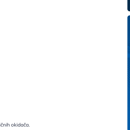
čnih okidača.