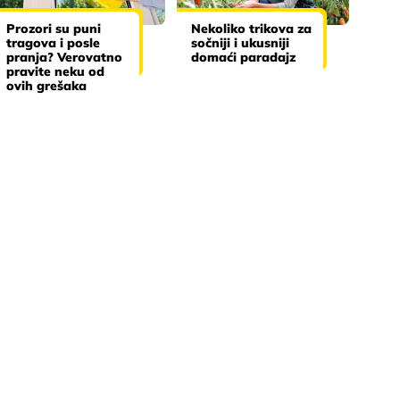
Prozori su puni
Nekoliko trikova za
tragova i posle
sočniji i ukusniji
pranja? Verovatno
domaći paradajz
pravite neku od
ovih grešaka