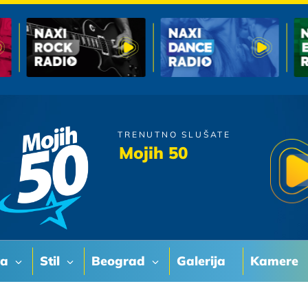
TRENUTNO SLUŠATE
Zdravko Colic
Mojih 50
Zagrli Me
va
Stil
Beograd
Galerija
Kamere