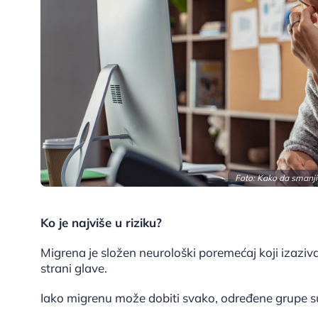
Foto: Kako da smanji
Ko je najviše u riziku?
Migrena je složen neurološki poremećaj koji izaziv
strani glave.
Iako migrenu može dobiti svako, određene grupe s