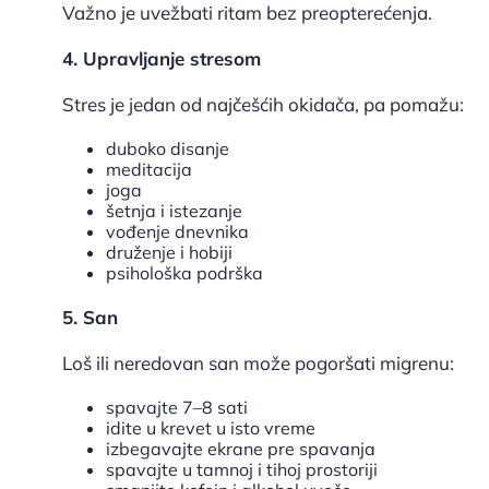
Važno je uvežbati ritam bez preopterećenja.
4. Upravljanje stresom
Stres je jedan od najčešćih okidača, pa pomažu:
duboko disanje
meditacija
joga
šetnja i istezanje
vođenje dnevnika
druženje i hobiji
psihološka podrška
5. San
Loš ili neredovan san može pogoršati migrenu:
spavajte 7–8 sati
idite u krevet u isto vreme
izbegavajte ekrane pre spavanja
spavajte u tamnoj i tihoj prostoriji