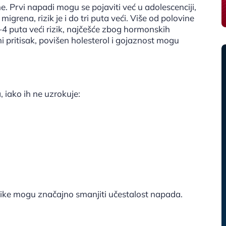
e. Prvi napadi mogu se pojaviti već u adolescenciji,
migrena, rizik je i do tri puta veći. Više od polovine
–4 puta veći rizik, najčešće zbog hormonskih
 pritisak, povišen holesterol i gojaznost mogu
 iako ih ne uzrokuje:
avike mogu značajno smanjiti učestalost napada.