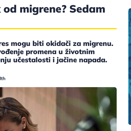
ik od migrene? Sedam
es mogu biti okidači za migrenu.
uvođenje promena u životnim
u učestalosti i jačine napada.
lth