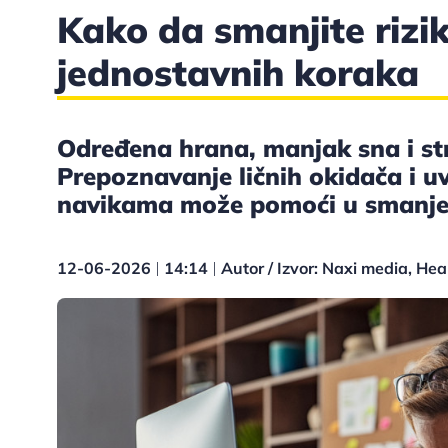
Kako da smanjite riz
jednostavnih koraka
Određena hrana, manjak sna i str
Prepoznavanje ličnih okidača i 
navikama može pomoći u smanjenj
12-06-2026
14:14
Autor / Izvor: Naxi media, Hea
|
|