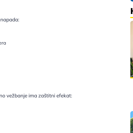
t napada:
era
no vežbanje ima zaštitni efekat: