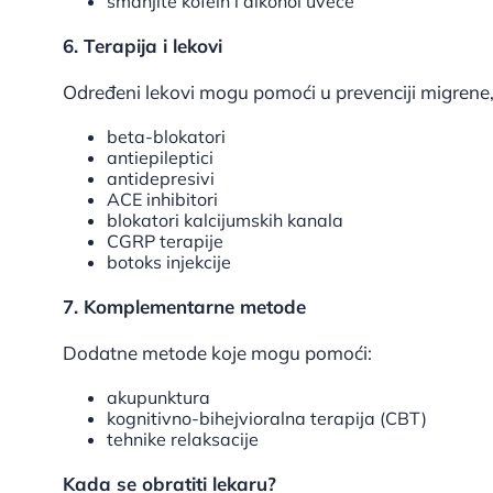
smanjite kofein i alkohol uveče
6. Terapija i lekovi
Određeni lekovi mogu pomoći u prevenciji migrene,
beta-blokatori
antiepileptici
antidepresivi
ACE inhibitori
blokatori kalcijumskih kanala
CGRP terapije
botoks injekcije
7. Komplementarne metode
Dodatne metode koje mogu pomoći:
akupunktura
kognitivno-bihejvioralna terapija (CBT)
tehnike relaksacije
Kada se obratiti lekaru?