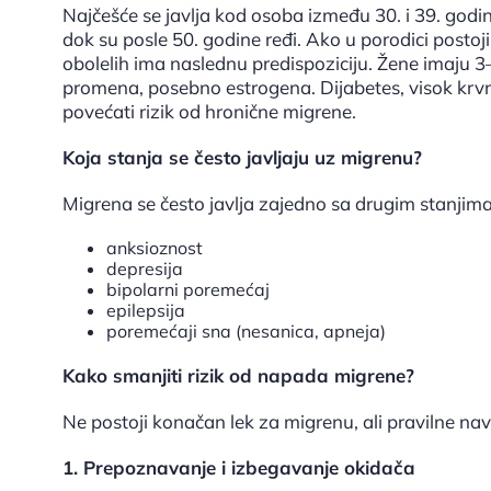
Najčešće se javlja kod osoba između 30. i 39. godin
dok su posle 50. godine ređi. Ako u porodici postoji 
obolelih ima naslednu predispoziciju. Žene imaju 3
promena, posebno estrogena. Dijabetes, visok krvni
povećati rizik od hronične migrene.
Koja stanja se često javljaju uz migrenu?
Migrena se često javlja zajedno sa drugim stanjima,
anksioznost
depresija
bipolarni poremećaj
epilepsija
poremećaji sna (nesanica, apneja)
Kako smanjiti rizik od napada migrene?
Ne postoji konačan lek za migrenu, ali pravilne n
1. Prepoznavanje i izbegavanje okidača