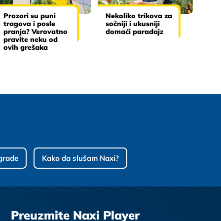
Prozori su puni
Nekoliko trikova za
tragova i posle
sočniji i ukusniji
pranja? Verovatno
domaći paradajz
pravite neku od
ovih grešaka
grade
Kako da slušam Naxi?
Preuzmite Naxi Player