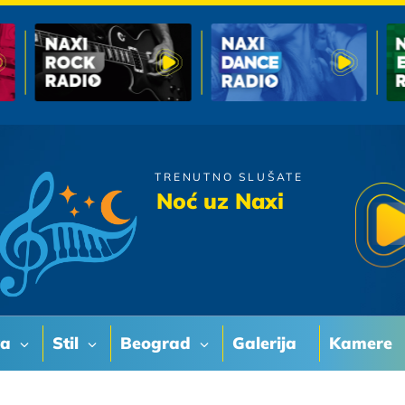
TRENUTNO SLUŠATE
U Skripcu
Noć uz Naxi
Koliko Imas godina
va
Stil
Beograd
Galerija
Kamere