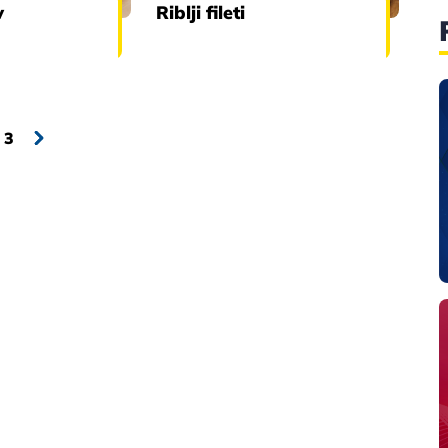
v
Riblji fileti
3