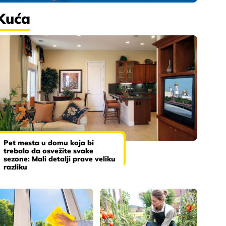
Kuća
Pet mesta u domu koja bi
trebalo da osvežite svake
sezone: Mali detalji prave veliku
razliku