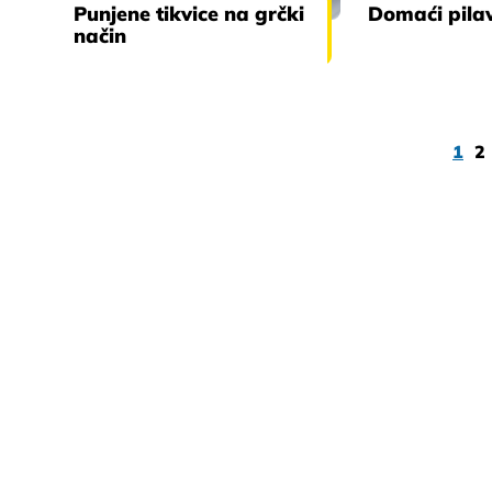
Punjene tikvice na grčki
Domaći pila
način
1
2