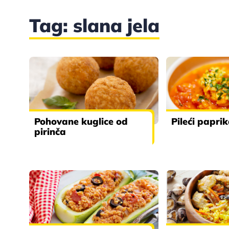
Tag: slana jela
Pohovane kuglice od
Pileći papri
pirinča