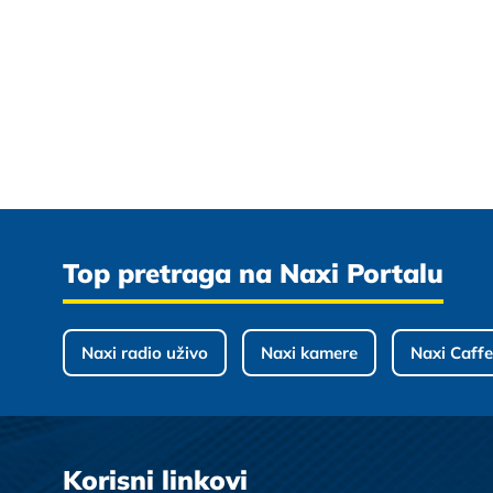
Top pretraga na Naxi Portalu
Naxi radio uživo
Naxi kamere
Naxi Caffe
Korisni linkovi