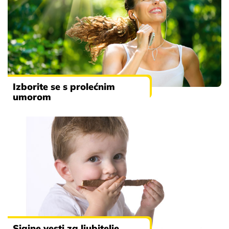
Izborite se s prolećnim
umorom
Sjajne vesti za ljubitelje