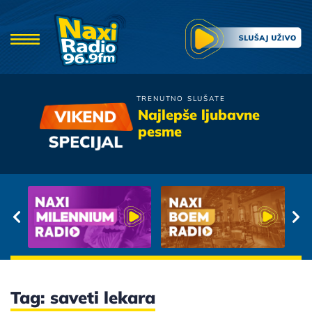
TRENUTNO SLUŠATE
Valentino
Najlepše ljubavne
Samo Sklopi Okice
pesme
Tag: saveti lekara