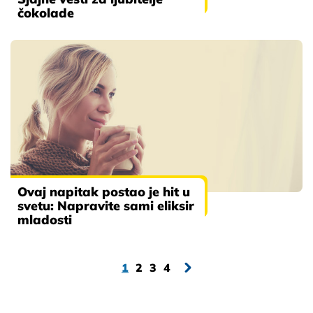
čokolade
Ovaj napitak postao je hit u
svetu: Napravite sami eliksir
mladosti
1
2
3
4