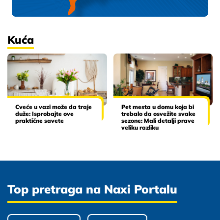
Kuća
Cveće u vazi može da traje
Pet mesta u domu koja bi
duže: Isprobajte ove
trebalo da osvežite svake
praktične savete
sezone: Mali detalji prave
veliku razliku
Top pretraga na Naxi Portalu