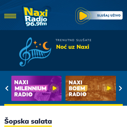
TRENUTNO SLUŠATE
Nina Badric
Noć uz Naxi
Moja Ljubav
Šopska salata