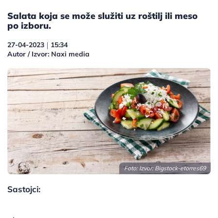
Salata koja se može služiti uz roštilj ili meso
po izboru.
27-04-2023
15:34
|
Autor / Izvor: Naxi media
Foto: Izvor: Bigstock-etorres69
Sastojci: