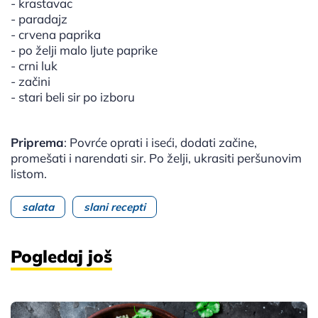
- krastavac
- paradajz
- crvena paprika
- po želji malo ljute paprike
- crni luk
- začini
- stari beli sir po izboru
Priprema
: Povrće oprati i iseći, dodati začine,
promešati i narendati sir. Po želji, ukrasiti peršunovim
listom.
salata
slani recepti
Pogledaj još