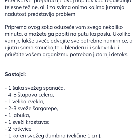
Piter Karvel preporučuje ovaj napitak kod regulisanja
telesne težine, ali i za svima onima kojima jutarnja
nadutost predstavlja problem.
Priprema ovog soka oduzeće vam svega nekoliko
minuta, a možete ga popiti na putu ka poslu. Ukoliko
vam je lakše uveče odvojite sve potrebne namirnice, a
ujutru samo smućkajte u blenderu ili sokovniku i
priuštite vašem organizmu potreban jutarnji detoks.
Sastojci:
- 1 šaka svežeg spanaća,
- 4-5 štapova celera,
- 1 velika cvekla,
- 2-3 sveže šargarepe,
- 1 jabuka,
- 1 sveži krastavac,
- 2 rotkvice,
- 1 koren svežeg đumbira (veličine 1 cm),