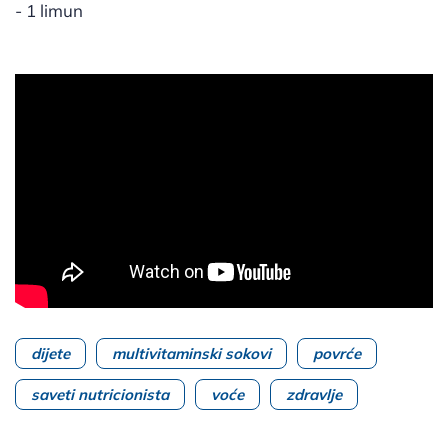
- 1 limun
dijete
multivitaminski sokovi
povrće
saveti nutricionista
voće
zdravlje