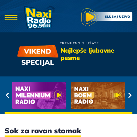
TRENUTNO SLUŠATE
Zana
Najlepše ljubavne
Vlak
pesme
Sok za ravan stomak