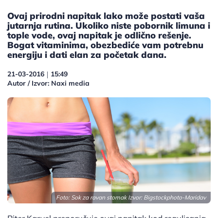
Ovaj prirodni napitak lako može postati vaša
jutarnja rutina. Ukoliko niste pobornik limuna i
tople vode, ovaj napitak je odlično rešenje.
Bogat vitaminima, obezbediće vam potrebnu
energiju i dati elan za početak dana.
21-03-2016
15:49
|
Autor / Izvor: Naxi media
Foto: Sok za ravan stomak Izvor:
Bigstockphoto-Maridav