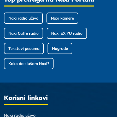
Naxi radio uživo
Naxi kamere
Naxi Caffe radio
Naxi EX YU radio
Tekstovi pesama
Nagrade
Kako da slušam Naxi?
Korisni linkovi
Naxi radio uživo