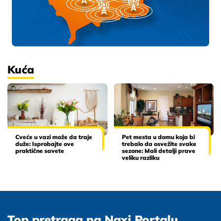
Kuća
Cveće u vazi može da traje
Pet mesta u domu koja bi
duže: Isprobajte ove
trebalo da osvežite svake
praktične savete
sezone: Mali detalji prave
veliku razliku
Top pretraga na Naxi Portalu