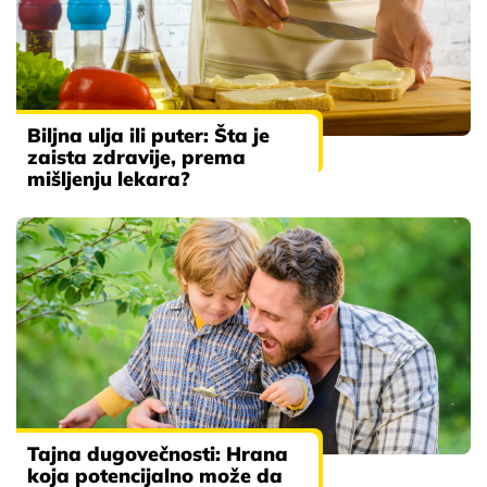
Biljna ulja ili puter: Šta je
zaista zdravije, prema
mišljenju lekara?
Tajna dugovečnosti: Hrana
koja potencijalno može da