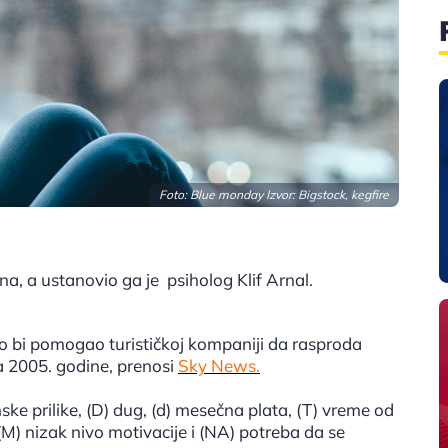
Foto: Blue monday Izvor: Bigstock, kegfire
na, a ustanovio ga je psiholog Klif Arnal.
ko bi pomogao turističkoj kompaniji da rasproda
a 2005. godine, prenosi
Sky News.
ke prilike, (D) dug, (d) ​​mesečna plata, (T) vreme od
(M) nizak nivo motivacije i (NA) potreba da se