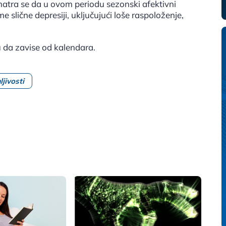
matra se da u ovom periodu sezonski afektivni
slične depresiji, uključujući loše raspoloženje,
u da zavise od kalendara.
jivosti