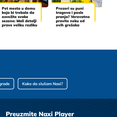
Pet mesta u domu
Prozori su puni
koja bi trebalo da
tragova i posle
osvežite svake
pranja? Verovatno
sezone: Mali detalji
pravite neku od
prave veliku razliku
ovih grešaka
grade
Kako da slušam Naxi?
Preuzmite Naxi Player