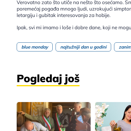
Verovatno zato što utiče na nešto što osećamo. S
poremećaj pogađa mnogo ljudi, uzrokujući simptome 
letargiju i gubitak interesovanja za hobije.
Ipak, svi mi imamo i loše i dobre dane, koji ne mog
blue monday
najtužniji dan u godini
zaniml
Pogledaj još