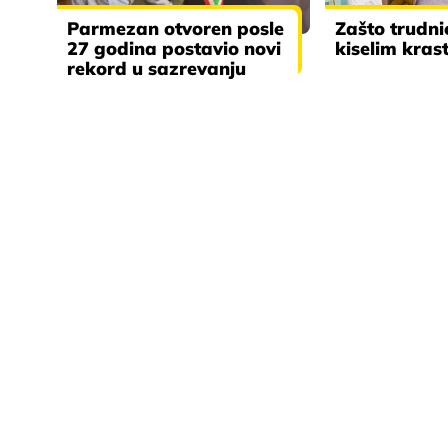
Parmezan otvoren posle
Zašto trudni
27 godina postavio novi
kiselim kra
rekord u sazrevanju