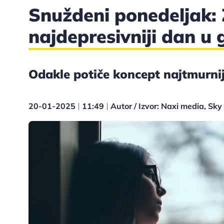
Snuždeni ponedeljak: 
najdepresivniji dan u 
Odakle potiče koncept najtmurnij
20-01-2025
11:49
Autor / Izvor: Naxi media, Sk
|
|