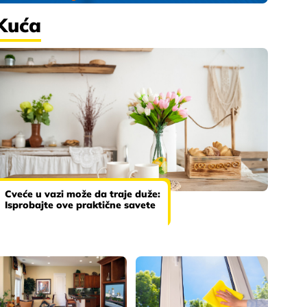
Kuća
Cveće u vazi može da traje duže:
Isprobajte ove praktične savete