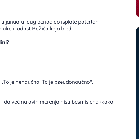
e u januaru, dug period do isplate potcrtan
ke i radost Božića koja bledi.
ini?
 „To je nenaučno. To je pseudonaučno".
 i da većina ovih merenja nisu besmislena (kako