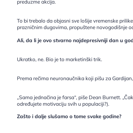
preduzme akcija.
To bi trebalo da objasni sve lošije vremenske prilik
prazničnim dugovima, propuštene novogodišnje odlu
Ali, da li je ovo stvarno najdepresivniji dan u god
Ukratko, ne. Bio je to marketinški trik.
Prema rečima neuronaučnika koji pišu za Gardijan,
„Sama jednačina je farsa“, piše Dean Burnett. „Čak
određujete motivaciju svih u populaciji?).
Zašto i dalje slušamo o tome svake godine?