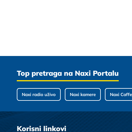
Top pretraga na Naxi Portalu
Naxi radio uživo
Naxi kamere
Naxi Caffe
Korisni linkovi