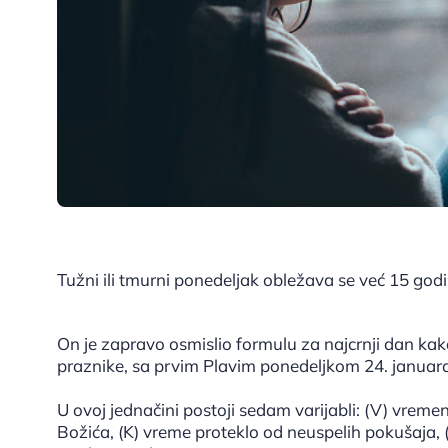
Tužni ili tmurni ponedeljak obležava se već 15 godi
On je zapravo osmislio formulu za najcrnji dan ka
praznike, sa prvim Plavim ponedeljkom 24. januar
U ovoj jednačini postoji sedam varijabli: (V) vremens
Božića, (K) vreme proteklo od neuspelih pokušaja, 