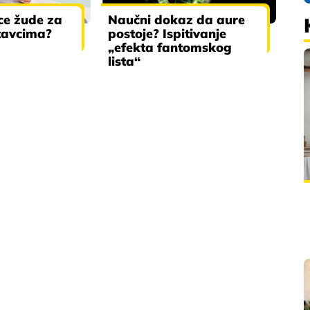
ce žude za
Naučni dokaz da aure
stavcima?
postoje? Ispitivanje
„efekta fantomskog
lista“