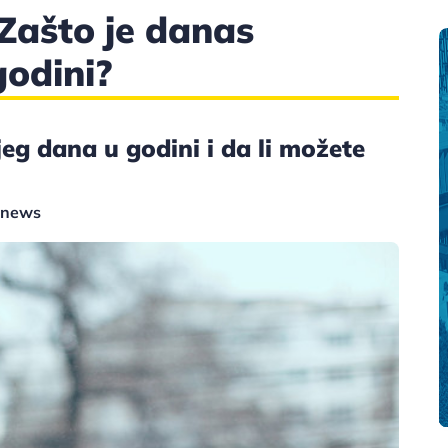
Zašto je danas
godini?
eg dana u godini i da li možete
y news