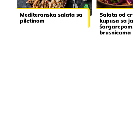
Mediteranska salata sa
Salata od c
piletinom
kupusa sa j
šargarepom,
brusnicama