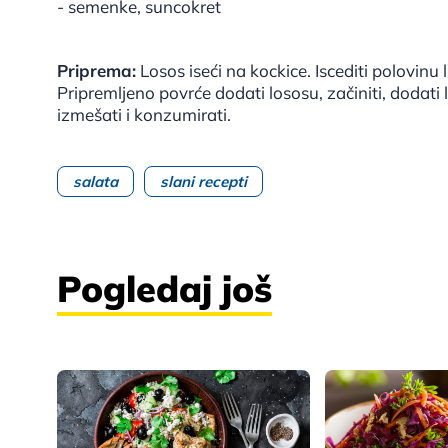
- semenke, suncokret
Priprema:
Losos iseći na kockice. Iscediti polovinu l
Pripremljeno povrće dodati lososu, začiniti, dodati
izmešati i konzumirati.
salata
slani recepti
Pogledaj još