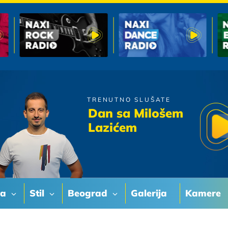
TRENUTNO SLUŠATE
Magazin
Dan sa Milošem
Gutljaj Vina
Lazićem
va
Stil
Beograd
Galerija
Kamere