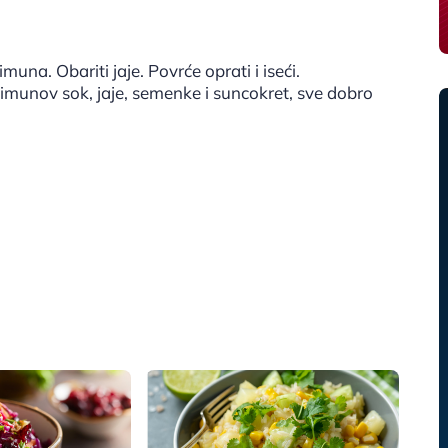
imuna. Obariti jaje. Povrće oprati i iseći.
 limunov sok, jaje, semenke i suncokret, sve dobro