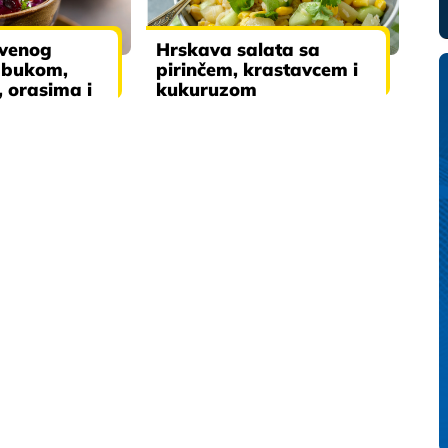
rvenog
Hrskava salata sa
abukom,
pirinčem, krastavcem i
 orasima i
kukuruzom