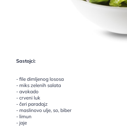
Sastojci:
- file dimljenog lososa
- miks zelenih salata
- avokado
- crveni luk
- čeri paradajz
- maslinovo ulje, so, biber
- limun
- jaje