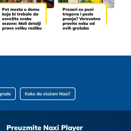
Pet mesta u domu
Prozori su puni
koja bi trebalo da
tragova i posle
osvežite svake
pranja? Verovatno
sezone: Mali detalji
pravite neku od
prave veliku razliku
ovih grešaka
grade
Kako da slušam Naxi?
Preuzmite Naxi Player