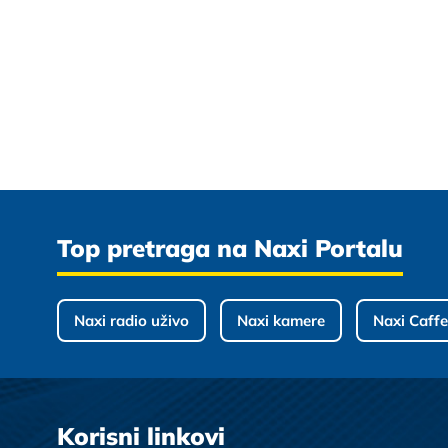
Top pretraga na Naxi Portalu
Naxi radio uživo
Naxi kamere
Naxi Caffe
Korisni linkovi