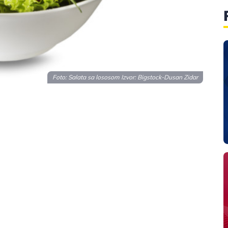
Foto: Salata sa lososom Izvor: Bigstock-Dusan Zidar