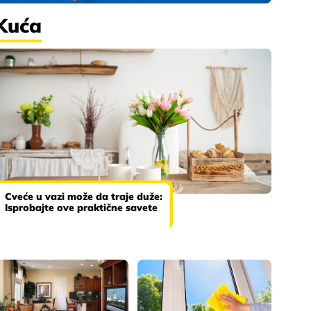
Kuća
Cveće u vazi može da traje duže:
Isprobajte ove praktične savete