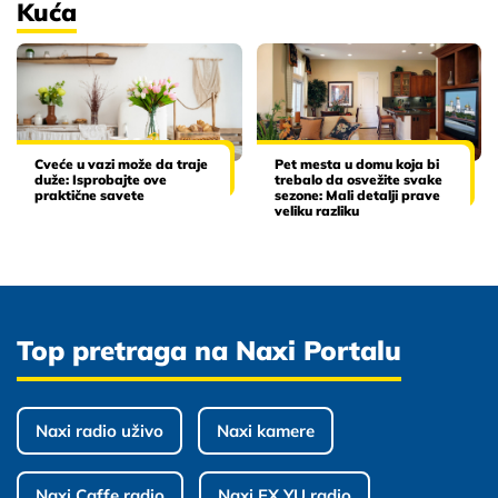
Kuća
Cveće u vazi može da traje
Pet mesta u domu koja bi
duže: Isprobajte ove
trebalo da osvežite svake
praktične savete
sezone: Mali detalji prave
veliku razliku
Top pretraga na Naxi Portalu
Naxi radio uživo
Naxi kamere
Naxi Caffe radio
Naxi EX YU radio