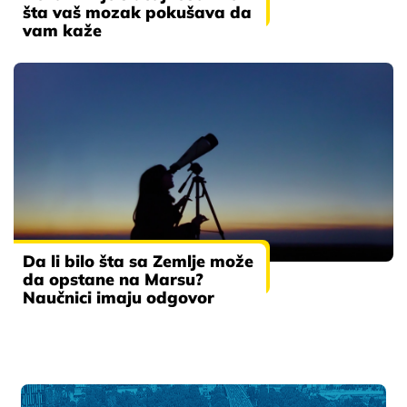
šta vaš mozak pokušava da
vam kaže
Da li bilo šta sa Zemlje može
da opstane na Marsu?
Naučnici imaju odgovor