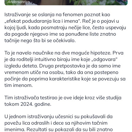
Andersonrise
Istraživanje se oslanja na fenomen poznat kao
„efekat podudaranja lica i imena“. Reč je o pojavi u
kojoj ljudi, kada posmatraju nečije lice, često uspevaju
da pogode njegovo ime sa ponuđene liste znatno
tačnije nego što bi se očekivalo.
To je navelo naučnike na dve moguće hipoteze. Prva
je da roditelji intuitivno biraju ime koje „odgovara“
izgledu deteta. Druga pretpostavka je da samo ime
vremenom utiče na osobu, tako da ona postepeno
počinje da poprima karakteristike koje se povezuju sa
tim imenom.
Tim istraživača testirao je ove ideje kroz više studija
tokom 2024. godine.
U jednom istraživanju učesnici su pokušavali da
povežu lica odraslih i dece sa njihovim tačnim
imenima. Rezultati su pokazali da su bili znatno