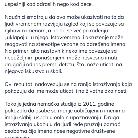
uspešniji kod odraslih nego kod dece.
Naučnici smatraju da ovo može ukazivati na to da
ljudi vremenom razvijaju izgled koji se povezuje sa
njihovim imenom, a ne da se već pri rođenju
„uklapaju“ u njega. Istovremeno, i okruženje može
reagovati na stereotipe vezane za određena imena.
Na primer, ako nastavnik neko ime povezuje sa
nepoželjnim ponašanjem, može nesvesno imati
drugačiji odnos prema detetu, što može uticati na
njegovo iskustvo u školi.
Ovi rezultati nadovezuju se na ranija istraživanja koja
pokazuju da ime može uticati i na životne okolnosti.
Tako je jedna nemačka studija iz 2011. godine
pokazala da osobe sa manje uobičajenim imenima
imaju slabiji uspeh u onlajn upoznavanju. Druga
istraživanja ukazuju da ljudi ređe pružaju pomoć
osobama čija imena nose negativne društvene
asocijacije.