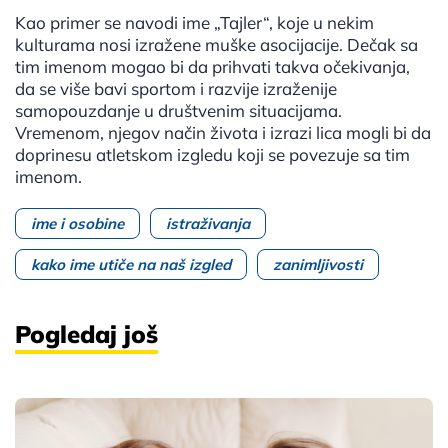
Kao primer se navodi ime „Tajler“, koje u nekim
kulturama nosi izražene muške asocijacije. Dečak sa
tim imenom mogao bi da prihvati takva očekivanja,
da se više bavi sportom i razvije izraženije
samopouzdanje u društvenim situacijama.
Vremenom, njegov način života i izrazi lica mogli bi da
doprinesu atletskom izgledu koji se povezuje sa tim
imenom.
ime i osobine
istraživanja
kako ime utiče na naš izgled
zanimljivosti
Pogledaj još