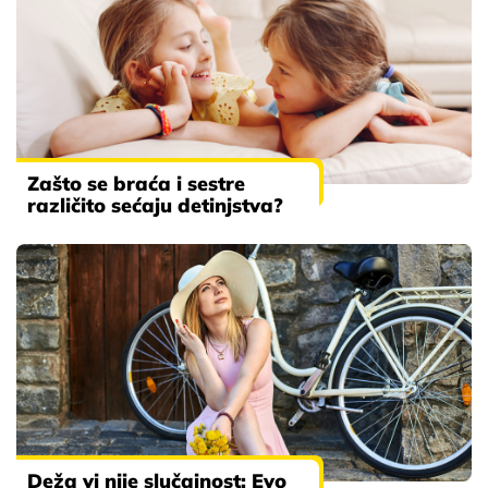
Zašto se braća i sestre
različito sećaju detinjstva?
Deža vi nije slučajnost: Evo