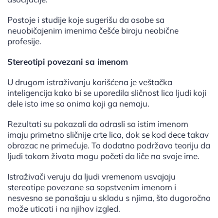
Postoje i studije koje sugerišu da osobe sa
neuobičajenim imenima češće biraju neobične
profesije.
Stereotipi povezani sa imenom
U drugom istraživanju korišćena je veštačka
inteligencija kako bi se uporedila sličnost lica ljudi koji
dele isto ime sa onima koji ga nemaju.
Rezultati su pokazali da odrasli sa istim imenom
imaju primetno sličnije crte lica, dok se kod dece takav
obrazac ne primećuje. To dodatno podržava teoriju da
ljudi tokom života mogu početi da liče na svoje ime.
Istraživači veruju da ljudi vremenom usvajaju
stereotipe povezane sa sopstvenim imenom i
nesvesno se ponašaju u skladu s njima, što dugoročno
može uticati i na njihov izgled.