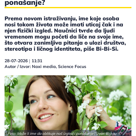
ponašanje?
Prema novom istraživanju, ime koje osoba
nosi tokom života može imati uticaj čak i na
njen fizički izgled. Naučnici tvrde da ljudi
vremenom mogu početi da liče na svoje ime,
što otvara zanimljiva pitanja o ulozi društva,
stereotipa i ličnog identiteta, piše Bi-Bi-Si.
28-07-2026
11:31
|
Autor / Izvor: Naxi media, Science Focus
Foto: Može li ime da oblikuje naš izgled i ponašanje? Izvor: Bigstock,