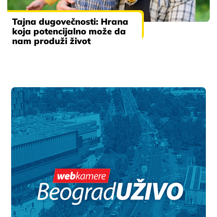
Tajna dugovečnosti: Hrana
koja potencijalno može da
nam produži život