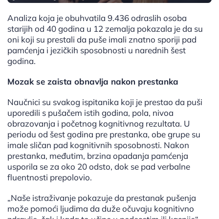
Analiza koja je obuhvatila 9.436 odraslih osoba
starijih od 40 godina u 12 zemalja pokazala je da su
oni koji su prestali da puše imali znatno sporiji pad
pamćenja i jezičkih sposobnosti u narednih šest
godina.
Mozak se zaista obnavlja nakon prestanka
Naučnici su svakog ispitanika koji je prestao da puši
uporedili s pušačem istih godina, pola, nivoa
obrazovanja i početnog kognitivnog rezultata. U
periodu od šest godina pre prestanka, obe grupe su
imale sličan pad kognitivnih sposobnosti. Nakon
prestanka, međutim, brzina opadanja pamćenja
usporila se za oko 20 odsto, dok se pad verbalne
fluentnosti prepolovio.
„Naše istraživanje pokazuje da prestanak pušenja
može pomoći ljudima da duže očuvaju kognitivno