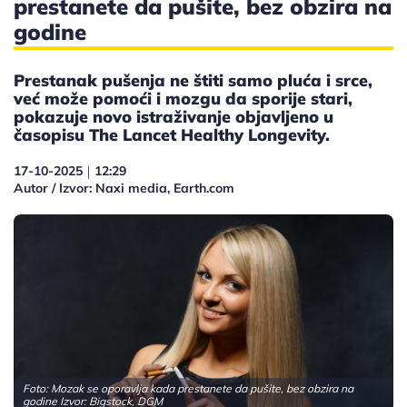
prestanete da pušite, bez obzira na
godine
Prestanak pušenja ne štiti samo pluća i srce,
već može pomoći i mozgu da sporije stari,
pokazuje novo istraživanje objavljeno u
časopisu The Lancet Healthy Longevity.
17-10-2025
12:29
|
Autor / Izvor: Naxi media, Earth.com
Foto: Mozak se oporavlja kada prestanete da pušite, bez obzira na
godine Izvor: Bigstock, DGM