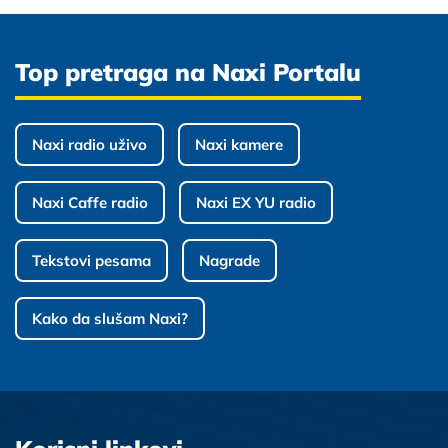
Top pretraga na Naxi Portalu
Naxi radio uživo
Naxi kamere
Naxi Caffe radio
Naxi EX YU radio
Tekstovi pesama
Nagrade
Kako da slušam Naxi?