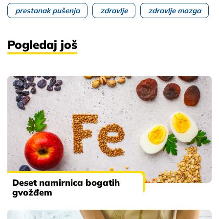
prestanak pušenja
zdravlje
zdravlje mozga
Pogledaj još
Deset namirnica bogatih
gvožđem