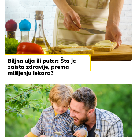
Biljna ulja ili puter: Šta je
zaista zdravije, prema
mišljenju lekara?