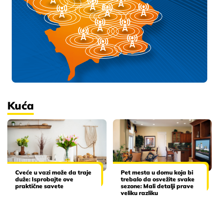
Kuća
Cveće u vazi može da traje
Pet mesta u domu koja bi
duže: Isprobajte ove
trebalo da osvežite svake
praktične savete
sezone: Mali detalji prave
veliku razliku