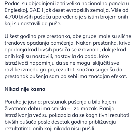
Podaci su objedinjeni iz tri velika nacionalna panela u
Engleskoj, SAD i još deset evropskih zemalja. Više od
4.700 bivših pušača upoređeno je s istim brojem onih
koji su nastavili da puše.
U šest godina pre prestanka, obe grupe imale su slične
trendove opadanja pamćenja. Nakon prestanka, kriva
opadanja kod bivših pušača se izravnala, dok je kod
onih koji su nastavili, nastavila da pada. Iako
istraživači napominju da se ne mogu isključiti sve
razlike između grupa, rezultati snažno sugerišu da
prestanak pušenja sam po sebi ima značajan efekat.
Nikad nije kasno
Poruka je jasna: prestanak pušenja u bilo kojem
životnom dobu ima smisla – i za mozak. Ranija
istraživanja već su pokazala da se kognitivni rezultati
bivših pušača posle desetak godina približavaju
rezultatima onih koji nikada nisu pušili.