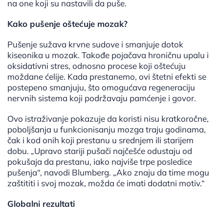
na one koji su nastavili da puše.
Kako pušenje oštećuje mozak?
Pušenje sužava krvne sudove i smanjuje dotok
kiseonika u mozak. Takođe pojačava hroničnu upalu i
oksidativni stres, odnosno procese koji oštećuju
moždane ćelije. Kada prestanemo, ovi štetni efekti se
postepeno smanjuju, što omogućava regeneraciju
nervnih sistema koji podržavaju pamćenje i govor.
Ovo istraživanje pokazuje da koristi nisu kratkoročne,
poboljšanja u funkcionisanju mozga traju godinama,
čak i kod onih koji prestanu u srednjem ili starijem
dobu. „Upravo stariji pušači najčešće odustaju od
pokušaja da prestanu, iako najviše trpe posledice
pušenja“, navodi Blumberg. „Ako znaju da time mogu
zaštititi i svoj mozak, možda će imati dodatni motiv.“
Globalni rezultati