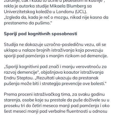
zdravlje, čak i kada to učine u pedesetim ili kasnije“,
rekla je autorka studije Mikaela Blumberg sa
Univerzitetskog koledža u Londonu (UCL).
„Izgleda da, kada je reč o mozgu, nikad nije kasno da
prestanemo da pušimo.“
Sporiji pad kognitivnih sposobnosti
Studija ne dokazuje uzročno-posledičnu vezu, ali se
uklapa u nalaze brojnih istraživanja koja povezuju
sporiji pad pamćenja s manjim rizikom od demencije.
„Sporiji kognitivni pad znači i manju verovatnoću za
razvoj demencije“, objašnjava koautor istraživanja
Endru Steptou. „Rezultati ukazuju da prestanak
pušenja može biti i strategija prevencije ove bolesti.“
Prema proceni istraživačkog tima, za svaku godinu
starenja, osobe koje su prestale da puše doživele su u
proseku tri do četiri meseca manji pad pamćenja i oko
šest meseci manji pad verbalne fluentnosti u odnosu