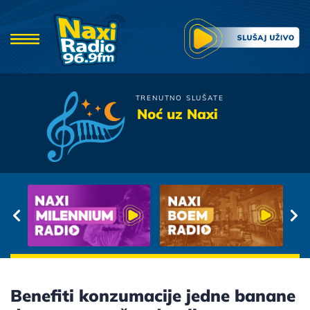
TRENUTNO SLUŠATE
Djordje Balasevic
Noć uz Naxi
Ne Lomite Mi Bagrenje
Benefiti konzumacije jedne banane