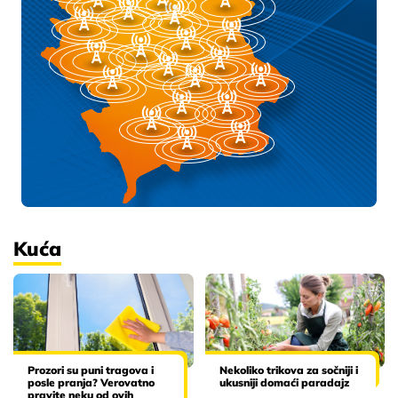
Kuća
Prozori su puni tragova i
Nekoliko trikova za sočniji i
posle pranja? Verovatno
ukusniji domaći paradajz
pravite neku od ovih