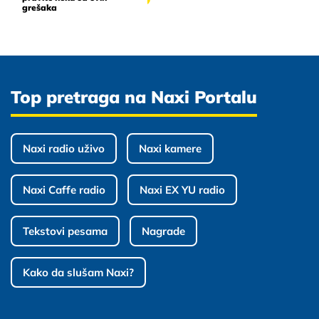
grešaka
Top pretraga na Naxi Portalu
Naxi radio uživo
Naxi kamere
Naxi Caffe radio
Naxi EX YU radio
Tekstovi pesama
Nagrade
Kako da slušam Naxi?