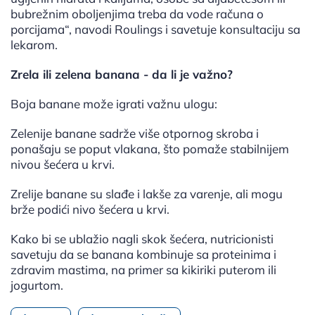
bubrežnim oboljenjima treba da vode računa o
porcijama“, navodi Roulings i savetuje konsultaciju sa
lekarom.
Zrela ili zelena banana - da li je važno?
Boja banane može igrati važnu ulogu:
Zelenije banane sadrže više otpornog skroba i
ponašaju se poput vlakana, što pomaže stabilnijem
nivou šećera u krvi.
Zrelije banane su slađe i lakše za varenje, ali mogu
brže podići nivo šećera u krvi.
Kako bi se ublažio nagli skok šećera, nutricionisti
savetuju da se banana kombinuje sa proteinima i
zdravim mastima, na primer sa kikiriki puterom ili
jogurtom.