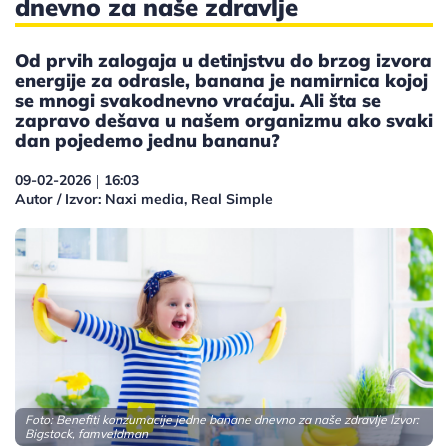
dnevno za naše zdravlje
Od prvih zalogaja u detinjstvu do brzog izvora
energije za odrasle, banana je namirnica kojoj
se mnogi svakodnevno vraćaju. Ali šta se
zapravo dešava u našem organizmu ako svaki
dan pojedemo jednu bananu?
09-02-2026
16:03
|
Autor / Izvor: Naxi media, Real Simple
Foto: Benefiti konzumacije jedne banane dnevno za naše zdravlje Izvor:
Bigstock, famveldman