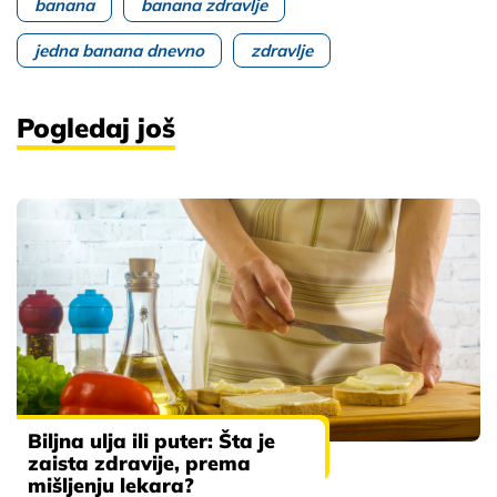
banana
banana zdravlje
jedna banana dnevno
zdravlje
Pogledaj još
Biljna ulja ili puter: Šta je
zaista zdravije, prema
mišljenju lekara?