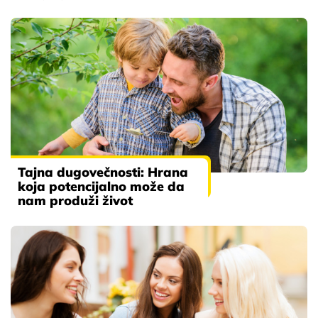
Tajna dugovečnosti: Hrana
koja potencijalno može da
nam produži život