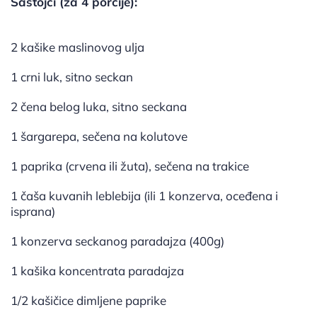
Sastojci (za 4 porcije):
2 kašike maslinovog ulja
1 crni luk, sitno seckan
2 čena belog luka, sitno seckana
1 šargarepa, sečena na kolutove
1 paprika (crvena ili žuta), sečena na trakice
1 čaša kuvanih leblebija (ili 1 konzerva, oceđena i
isprana)
1 konzerva seckanog paradajza (400g)
1 kašika koncentrata paradajza
1/2 kašičice dimljene paprike