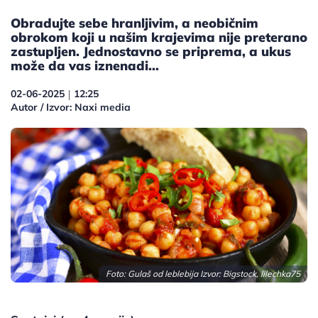
Obradujte sebe hranljivim, a neobičnim
obrokom koji u našim krajevima nije preterano
zastupljen. Jednostavno se priprema, a ukus
može da vas iznenadi...
02-06-2025
12:25
|
Autor / Izvor: Naxi media
Foto: Gulaš od leblebija Izvor: Bigstock, lilechka75