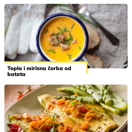
Topla i mirisna čorba od
batata