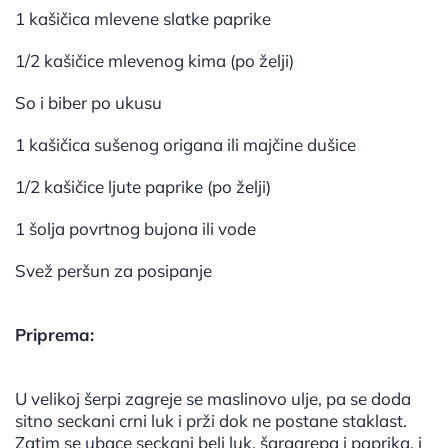
1 kašičica mlevene slatke paprike
1/2 kašičice mlevenog kima (po želji)
So i biber po ukusu
1 kašičica sušenog origana ili majčine dušice
1/2 kašičice ljute paprike (po želji)
1 šolja povrtnog bujona ili vode
Svež peršun za posipanje
Priprema:
U velikoj šerpi zagreje se maslinovo ulje, pa se doda
sitno seckani crni luk i prži dok ne postane staklast.
Zatim se ubace seckani beli luk, šargarepa i paprika, i