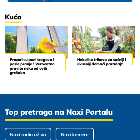
Kuća
Prozori su puni tragova i
Nekoliko trikova za sočniji i
posle pranja? Verovatno
ukusniji domaći paradajz
pravite neku od ovih
grešaka
Top pretraga na Naxi Portalu
Naxi radio uživo
Naxi kamere