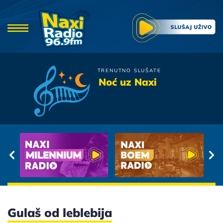
TRENUTNO SLUŠATE
Merlin
Noć uz Naxi
Sta Ti Znacim Ja
Gulaš od leblebija