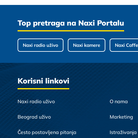
Top pretraga na Naxi Portalu
Naxi radio uživo
Naxi kamere
Naxi Caffe
Korisni linkovi
Naxi radio uživo
O nama
Beograd uživo
Marketing
Često postavljena pitanja
Istraživanja