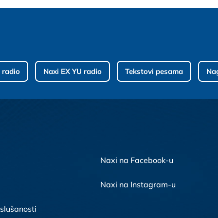
 radio
Naxi EX YU radio
Tekstovi pesama
Na
Naxi na Facebook-u
Naxi na Instagram-u
 slušanosti