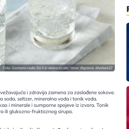
Foto: Gazirana voda: Da li je dobra za nas? Izvor: Bigstock, bhofack22
vežavajuća i zdravija zamena za zaslađene sokove.
a soda, seltzer, mineralna voda i tonik voda.
ao i minerale i sumporne spojeve iz izvora. Tonik
ra ili glukozno-fruktoznog sirupa.