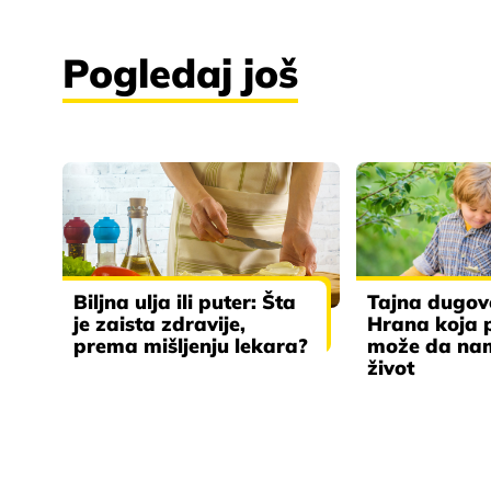
Pogledaj još
Biljna ulja ili puter: Šta
Tajna dugove
je zaista zdravije,
Hrana koja p
prema mišljenju lekara?
može da na
život