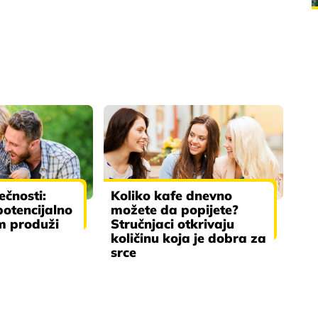
čnosti:
Koliko kafe dnevno
otencijalno
možete da popijete?
m produži
Stručnjaci otkrivaju
količinu koja je dobra za
srce