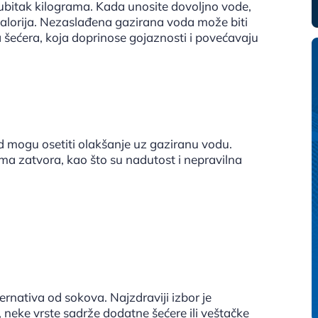
 gubitak kilograma. Kada unosite dovoljno vode,
 kalorija. Nezaslađena gazirana voda može biti
šećera, koja doprinose gojaznosti i povećavaju
 mogu osetiti olakšanje uz gaziranu vodu.
a zatvora, kao što su nadutost i nepravilna
ernativa od sokova. Najzdraviji izbor je
eke vrste sadrže dodatne šećere ili veštačke