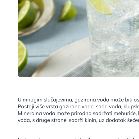
U mnogim slučajevima, gazirana voda može biti os
Postoji više vrsta gazirane vode: soda voda, klupsk
Mineralna voda može prirodno sadržati mehuriće, k
voda, s druge strane, sadrži kinin, uz dodatak šeće