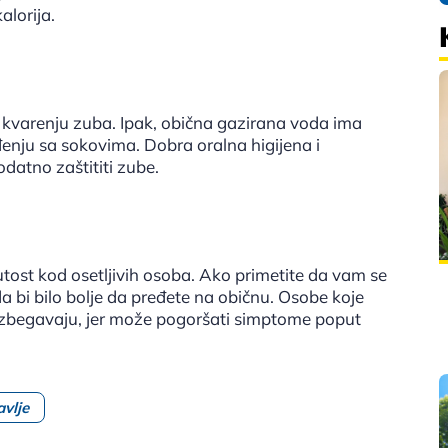
alorija.
kvarenju zuba. Ipak, obična gazirana voda ima
enju sa sokovima. Dobra oralna higijena i
atno zaštititi zube.
tost kod osetljivih osoba. Ako primetite da vam se
a bi bilo bolje da pređete na običnu. Osobe koje
e izbegavaju, jer može pogoršati simptome poput
avlje