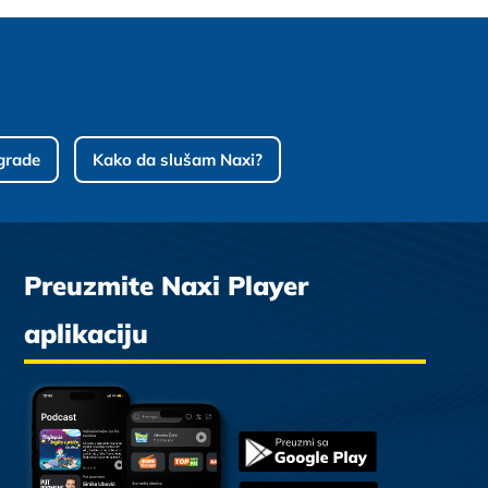
grade
Kako da slušam Naxi?
Preuzmite Naxi Player
aplikaciju