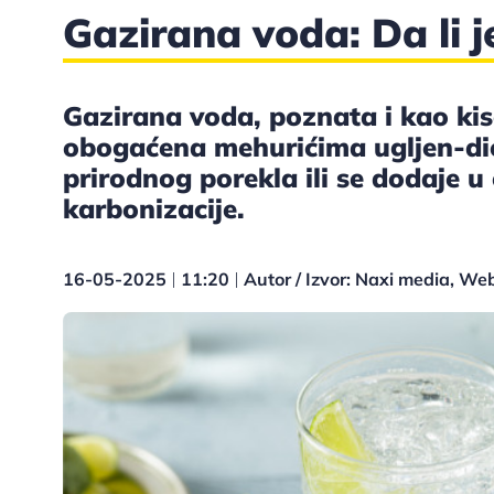
Gazirana voda: Da li 
Gazirana voda, poznata i kao kise
obogaćena mehurićima ugljen-dio
prirodnog porekla ili se dodaje 
karbonizacije.
16-05-2025
11:20
Autor / Izvor: Naxi media, W
|
|