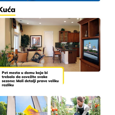
Kuća
Pet mesta u domu koja bi
trebalo da osvežite svake
sezone: Mali detalji prave veliku
razliku