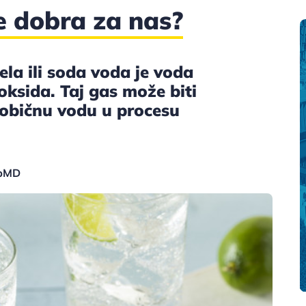
je dobra za nas?
la ili soda voda je voda
ksida. Taj gas može biti
u običnu vodu u procesu
ebMD