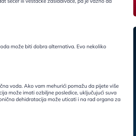
t šećer ili veštačke zaslađivače, pa je važno da
oda može biti dobra alternativa. Evo nekoliko
ična voda. Ako vam mehurići pomažu da pijete više
cija može imati ozbiljne posledice, uključujući suva
ronična dehidratacija može uticati i na rad organa za