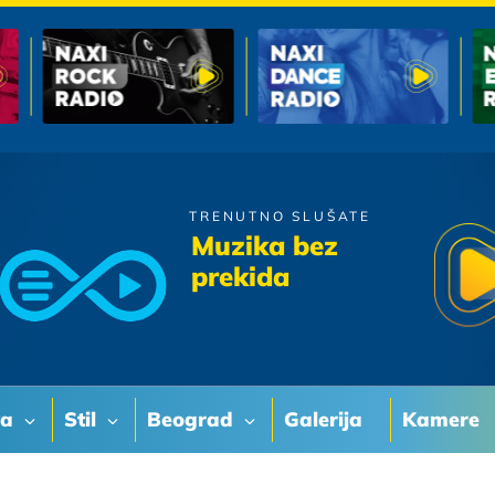
TRENUTNO SLUŠATE
Crvena Jabuka
Muzika bez
To Mi Radi
prekida
va
Stil
Beograd
Galerija
Kamere