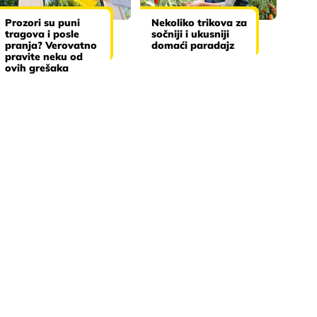
Prozori su puni
Nekoliko trikova za
tragova i posle
sočniji i ukusniji
pranja? Verovatno
domaći paradajz
pravite neku od
ovih grešaka