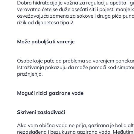
Dobra hidratacija je važna za regulaciju apetita i
verovatno ćete se duže osećati siti i pojesti manje
osvežavajuća zamena za sokove i druga pića puna 
rizik od dijabetesa tipa 2.
Može poboljšati varenje
Osobe koje pate od problema sa varenjem ponekad
Istraživanja pokazuju da može pomoći kod simptom
pražnjenja.
Mogući rizici gazirane vode
Skriveni zaslađivači
Ako vam obična voda ne prija, gazirana je bolja alt
nezaslađena i bezukusna gazirana voda. Međutim, n