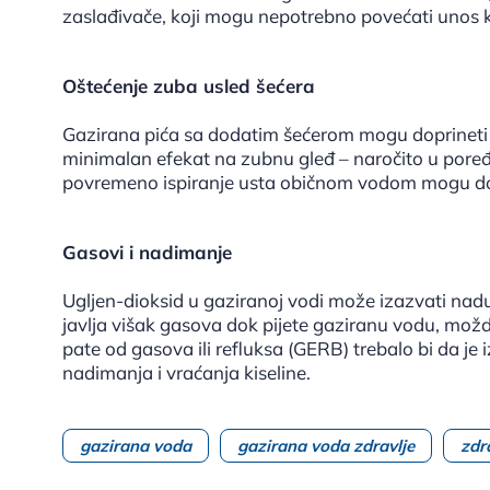
zaslađivače, koji mogu nepotrebno povećati unos k
Oštećenje zuba usled šećera
Gazirana pića sa dodatim šećerom mogu doprineti 
minimalan efekat na zubnu gleđ – naročito u poređ
povremeno ispiranje usta običnom vodom mogu dod
Gasovi i nadimanje
Ugljen-dioksid u gaziranoj vodi može izazvati nadu
javlja višak gasova dok pijete gaziranu vodu, možd
pate od gasova ili refluksa (GERB) trebalo bi da j
nadimanja i vraćanja kiseline.
gazirana voda
gazirana voda zdravlje
zdr