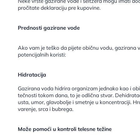
Neke vrste gazirane vode i seltzera mogu imati doda
pročitate deklaraciju pre kupovine.
Prednosti gazirane vode
Ako vam je teško da pijete običnu vodu, gazirana v
potencijalnih koristi:
Hidratacija
Gazirana voda hidrira organizam jednako kao i ob
tečnosti tokom dana, to je odlična stvar. Dehidrata
usta, umor, glavobolje i smetnje u koncentraciji. H
varenje, srca i bubrega.
Može pomoći u kontroli telesne težine