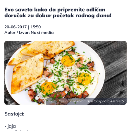
Evo saveta kako da pripremite odličan
doručak za dobar početak radnog dana!
20-06-2017
15:50
|
Autor / Izvor: Naxi media
Foto: Jaje na oko Izvor:
Bigstockphoto-PeteerS
Sastojci:
- jaja