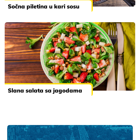
Sočna piletina u kari sosu
Slana salata sa jagodama