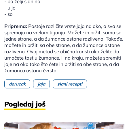
- po želji slanina
- ulje
- so
Priprema:
Postoje različite vrste jaja na oko, a sva se
spremaju na vrelom tiganju. Možete ih pržiti samo sa
jedne strane, a da žumance ostane razliveno. Takođe,
možete ih pržiti sa obe strane, a da žumance ostane
razliveno. Ovaj metod se obično koristi ako želite da
umačete tost u žumance. I, na kraju, možete spremiti
jaje na oko tako što ćete ih pržiti sa obe strane, a da
žumanca ostanu čvrsta.
dorucak
jaja
slani recepti
Pogledaj još