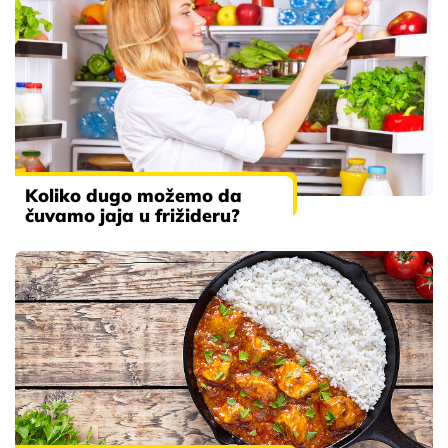
Koliko dugo možemo da
čuvamo jaja u frižideru?