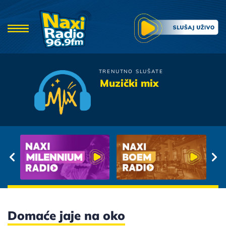
TRENUTNO SLUŠATE
Nevena Bozovic
Muzički mix
Akvarel
Domaće jaje na oko