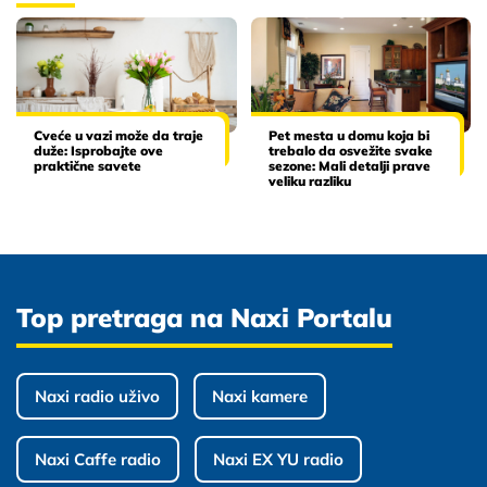
Cveće u vazi može da traje
Pet mesta u domu koja bi
duže: Isprobajte ove
trebalo da osvežite svake
praktične savete
sezone: Mali detalji prave
veliku razliku
Top pretraga na Naxi Portalu
Naxi radio uživo
Naxi kamere
Naxi Caffe radio
Naxi EX YU radio