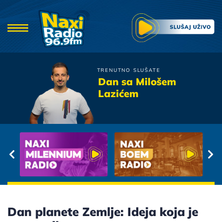
TRENUTNO SLUŠATE
Crvena Jabuka
Dan sa Milošem
Dao Sam Ti Dusu
Lazićem
Dan planete Zemlje: Ideja koja je