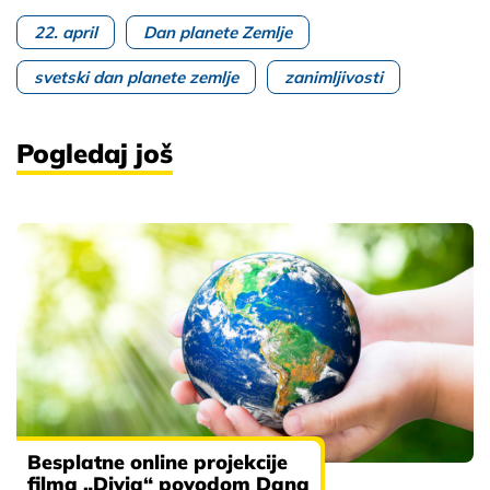
22. april
Dan planete Zemlje
svetski dan planete zemlje
zanimljivosti
Pogledaj još
Besplatne online projekcije
filma „Divia“ povodom Dana