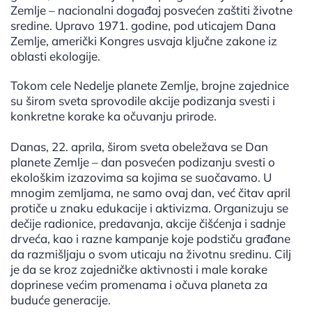
Zemlje – nacionalni događaj posvećen zaštiti životne
sredine. Upravo 1971. godine, pod uticajem Dana
Zemlje, američki Kongres usvaja ključne zakone iz
oblasti ekologije.
Tokom cele Nedelje planete Zemlje, brojne zajednice
su širom sveta sprovodile akcije podizanja svesti i
konkretne korake ka očuvanju prirode.
Danas, 22. aprila, širom sveta obeležava se Dan
planete Zemlje – dan posvećen podizanju svesti o
ekološkim izazovima sa kojima se suočavamo. U
mnogim zemljama, ne samo ovaj dan, već čitav april
protiče u znaku edukacije i aktivizma. Organizuju se
dečije radionice, predavanja, akcije čišćenja i sadnje
drveća, kao i razne kampanje koje podstiču građane
da razmišljaju o svom uticaju na životnu sredinu. Cilj
je da se kroz zajedničke aktivnosti i male korake
doprinese većim promenama i očuva planeta za
buduće generacije.