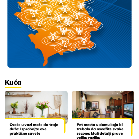
Kuća
Cveće u vazi može da traje
Pet mesta u domu koja bi
duže: Isprobajte ove
trebalo da osvežite svake
praktične savete
sezone: Mali detalji prave
veliku razliku