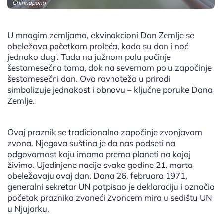
Chinnapong
U mnogim zemljama, ekvinokcioni Dan Zemlje se
obeležava početkom proleća, kada su dan i noć
jednako dugi. Tada na južnom polu počinje
šestomesečna tama, dok na severnom polu započinje
šestomesečni dan. Ova ravnoteža u prirodi
simbolizuje jednakost i obnovu – ključne poruke Dana
Zemlje.
Ovaj praznik se tradicionalno započinje zvonjavom
zvona. Njegova suština je da nas podseti na
odgovornost koju imamo prema planeti na kojoj
živimo. Ujedinjene nacije svake godine 21. marta
obeležavaju ovaj dan. Dana 26. februara 1971,
generalni sekretar UN potpisao je deklaraciju i označio
početak praznika zvoneći Zvoncem mira u sedištu UN
u Njujorku.