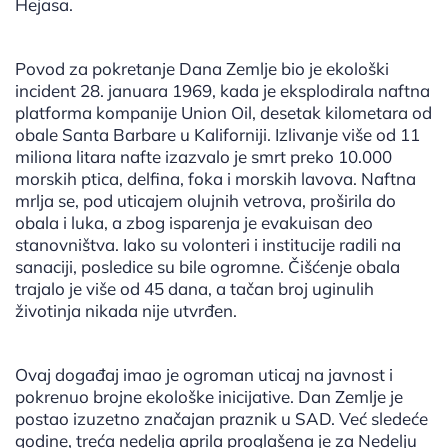
Hejasa.
Povod za pokretanje Dana Zemlje bio je ekološki
incident 28. januara 1969, kada je eksplodirala naftna
platforma kompanije Union Oil, desetak kilometara od
obale Santa Barbare u Kaliforniji. Izlivanje više od 11
miliona litara nafte izazvalo je smrt preko 10.000
morskih ptica, delfina, foka i morskih lavova. Naftna
mrlja se, pod uticajem olujnih vetrova, proširila do
obala i luka, a zbog isparenja je evakuisan deo
stanovništva. Iako su volonteri i institucije radili na
sanaciji, posledice su bile ogromne. Čišćenje obala
trajalo je više od 45 dana, a tačan broj uginulih
životinja nikada nije utvrđen.
Ovaj događaj imao je ogroman uticaj na javnost i
pokrenuo brojne ekološke inicijative. Dan Zemlje je
postao izuzetno značajan praznik u SAD. Već sledeće
godine, treća nedelja aprila proglašena je za Nedelju