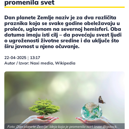
promenila svet
Dan planete Zemlje naziv je za dva različita
praznika koja se svake godine obeležavaju u
proleće, uglavnom na severnoj hemisferi. Oba
datuma imaju isti cilj – da povećaju svest ljudi
o ugroženosti životne sredine i da uključe što
širu javnost u njeno očuvanje.
22-04-2025
13:17
|
Autor / Izvor: Naxi media, Wikipedia
Foto: Dan planete Zemlje: Ideja koja je promenila svet Izvor: Bigstock,