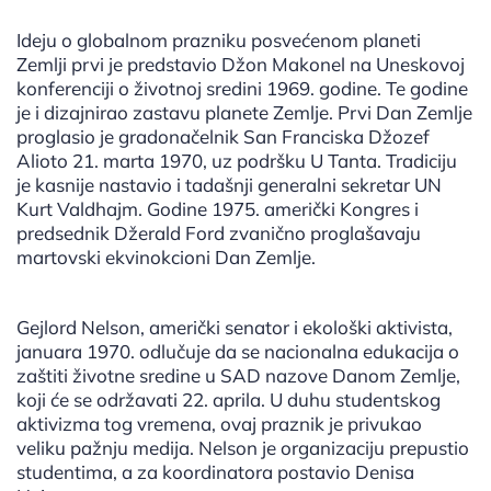
Ideju o globalnom prazniku posvećenom planeti
Zemlji prvi je predstavio Džon Makonel na Uneskovoj
konferenciji o životnoj sredini 1969. godine. Te godine
je i dizajnirao zastavu planete Zemlje. Prvi Dan Zemlje
proglasio je gradonačelnik San Franciska Džozef
Alioto 21. marta 1970, uz podršku U Tanta. Tradiciju
je kasnije nastavio i tadašnji generalni sekretar UN
Kurt Valdhajm. Godine 1975. američki Kongres i
predsednik Džerald Ford zvanično proglašavaju
martovski ekvinokcioni Dan Zemlje.
Gejlord Nelson, američki senator i ekološki aktivista,
januara 1970. odlučuje da se nacionalna edukacija o
zaštiti životne sredine u SAD nazove Danom Zemlje,
koji će se održavati 22. aprila. U duhu studentskog
aktivizma tog vremena, ovaj praznik je privukao
veliku pažnju medija. Nelson je organizaciju prepustio
studentima, a za koordinatora postavio Denisa