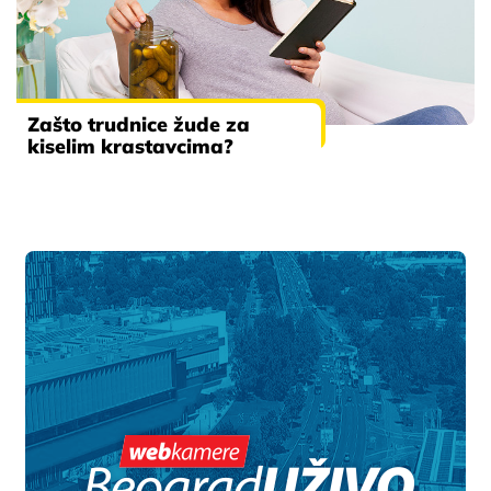
Zašto trudnice žude za
kiselim krastavcima?