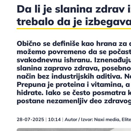
Da li je slanina zdrav i
trebalo da je izbega
Obično se definiše kao hrana za
možemo povremeno da se počasti
svakodnevnu ishranu. Iznenađujuć
slanina zapravo zdrava, posebno 
način bez industrijskih aditiva. 
Prepuna je proteina i vitamina, a
hidrate. Iako se često posmatra
postane nezamenljiv deo zdravog
28-07-2025
10:14
Autor / Izvor: Naxi media, Elit
|
|