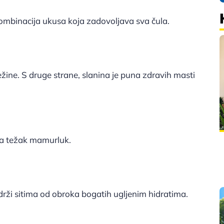
 kombinacija ukusa koja zadovoljava sva čula.
težine. S druge strane, slanina je puna zdravih masti
 za težak mamurluk.
drži sitima od obroka bogatih ugljenim hidratima.