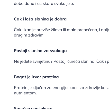
doba dana i uz skoro svako jelo.
Čak i loša slanina je dobra
Čak i kad je previše žilava ili malo prepečena, i dal
drugim zdravim
Postoji slanina za svakoga
Ne jedete svinjetinu? Postoji ćureća slanina. Čak i p
Bogat je izvor proteina
Protein je ključan za energiju, kao i za zdravlje kos
nutrijentom.
Savršen spoj ukusa