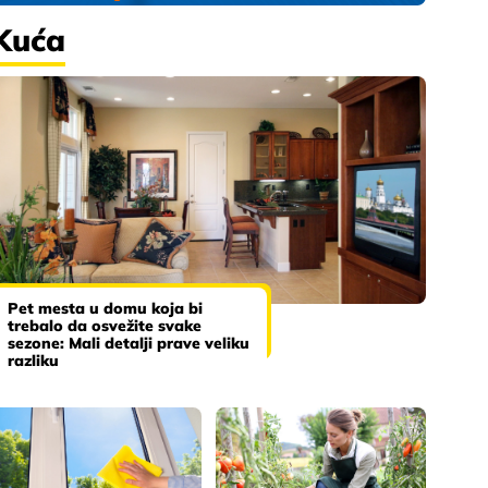
Kuća
Pet mesta u domu koja bi
trebalo da osvežite svake
sezone: Mali detalji prave veliku
razliku