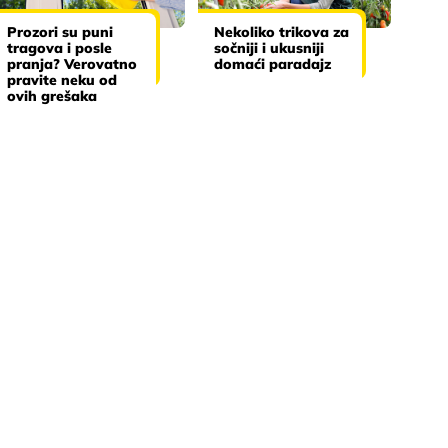
Prozori su puni
Nekoliko trikova za
tragova i posle
sočniji i ukusniji
pranja? Verovatno
domaći paradajz
pravite neku od
ovih grešaka