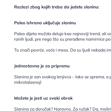
Razlozi zbog kojih treba da jedete slaninu:
Paleo ishrana uključuje slaninu
Paleo dijeta možda deluje kao najnoviji trend, ali 
ranih ljudi, pre nego što su prerađene namirnice p
To znači povrće, voće i meso. Da su ljudi nekada imal
Jednostavna je za pripremu
Slanina je san svakog lenjivca – lako se sprema, a 
mikrotalasnoj!
Možete je jesti uz svaki obrok
Slanina za doručak? Naravno. Za ručak? Da, molim