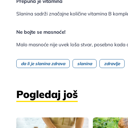
Prepuna je vitamina
Slanina sadrži značajne količine vitamina B kompleks
Ne bojte se masnoće!
Malo masnoće nije uvek loša stvar, posebno kada d
da li je slanina zdrava
slanina
zdravlje
Pogledaj još