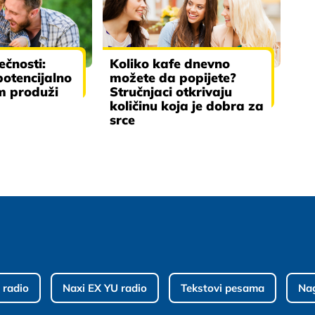
čnosti:
Koliko kafe dnevno
otencijalno
možete da popijete?
m produži
Stručnjaci otkrivaju
količinu koja je dobra za
srce
 radio
Naxi EX YU radio
Tekstovi pesama
Na