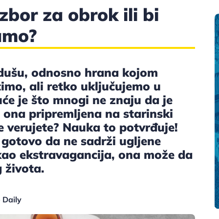
zbor za obrok ili bi
vamo?
 dušu, odnosno hrana kojom
mo, ali retko uključujemo u
e je što mnogi ne znaju da je
ona pripremljena na starinski
Ne verujete? Nauka to potvrđuje!
 gotovo da ne sadrži ugljene
 kao ekstravagancija, ona može da
 života.
e Daily