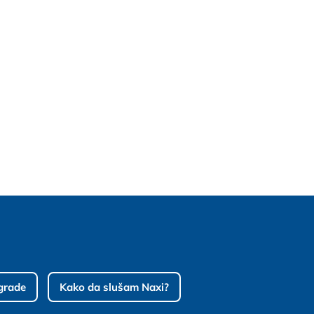
grade
Kako da slušam Naxi?