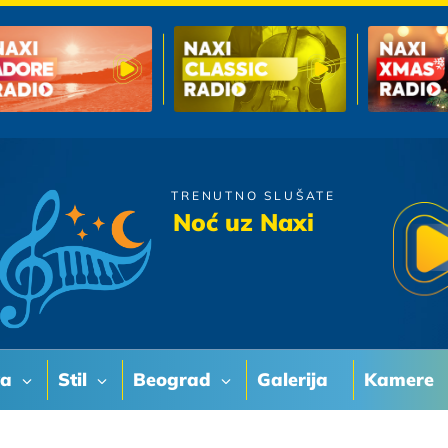
TRENUTNO SLUŠATE
Zeljko Joksimovic
Noć uz Naxi
Zovi me
va
Stil
Beograd
Galerija
Kamere