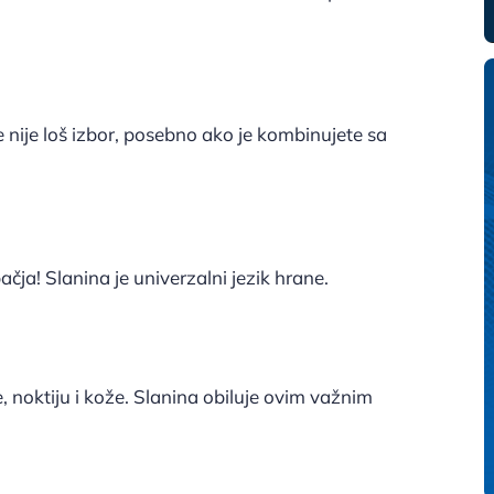
je nije loš izbor, posebno ako je kombinujete sa
ačja! Slanina je univerzalni jezik hrane.
e, noktiju i kože. Slanina obiluje ovim važnim