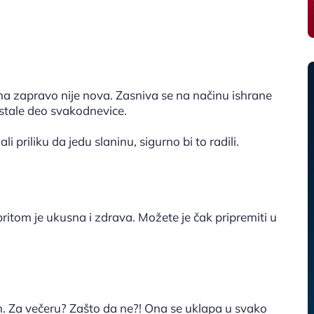
ona zapravo nije nova. Zasniva se na načinu ishrane
ostale deo svakodnevice.
i priliku da jedu slaninu, sigurno bi to radili.
pritom je ukusna i zdrava. Možete je čak pripremiti u
. Za večeru? Zašto da ne?! Ona se uklapa u svako