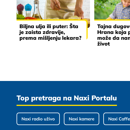
Biljna ulja ili puter: Šta
Tajna dugove
je zaista zdravije,
Hrana koja p
prema mišljenju lekara?
može da na
život
Top pretraga na Naxi Portalu
Naxi radio uživo
Naxi kamere
Naxi Caffe