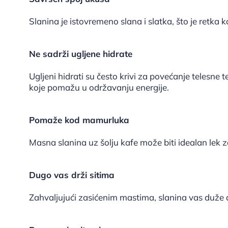
Slanina je istovremeno slana i slatka, što je retka
Ne sadrži ugljene hidrate
Ugljeni hidrati su često krivi za povećanje telesne 
koje pomažu u održavanju energije.
Pomaže kod mamurluka
Masna slanina uz šolju kafe može biti idealan lek
Dugo vas drži sitima
Zahvaljujući zasićenim mastima, slanina vas duže 