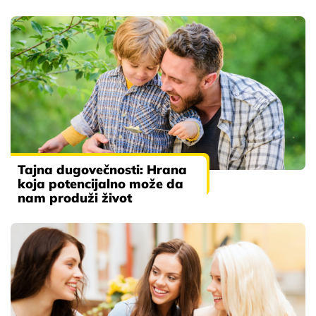
Tajna dugovečnosti: Hrana
koja potencijalno može da
nam produži život