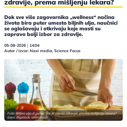
zdravije, prema mišljenju lekara?
Dok sve više zagovornika „wellness“ načina
života bira puter umesto biljnih ulja, naučnici
se oglašavaju i otkrivaju koje masti su
zapravo bolji izbor za zdravlje.
05-08-2026
14:04
|
Autor / Izvor: Naxi media, Science Focus
Foto: Biljna ulja ili puter: Šta je zaista zdravije, prema mišljenju lekara?
Izvor: Bigstock, omnislash