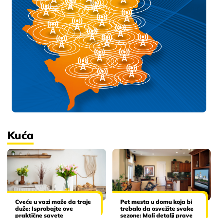
Kuća
Cveće u vazi može da traje
Pet mesta u domu koja bi
duže: Isprobajte ove
trebalo da osvežite svake
praktične savete
sezone: Mali detalji prave