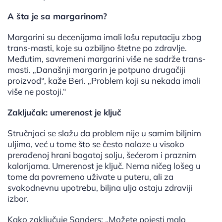
A šta je sa margarinom?
Margarini su decenijama imali lošu reputaciju zbog
trans-masti, koje su ozbiljno štetne po zdravlje.
Međutim, savremeni margarini više ne sadrže trans-
masti. „Današnji margarin je potpuno drugačiji
proizvod“, kaže Beri. „Problem koji su nekada imali
više ne postoji.“
Zaključak: umerenost je ključ
Stručnjaci se slažu da problem nije u samim biljnim
uljima, već u tome što se često nalaze u visoko
prerađenoj hrani bogatoj solju, šećerom i praznim
kalorijama. Umerenost je ključ. Nema ničeg lošeg u
tome da povremeno uživate u puteru, ali za
svakodnevnu upotrebu, biljna ulja ostaju zdraviji
izbor.
Kako zaključuje Sanders: „Možete pojesti malo