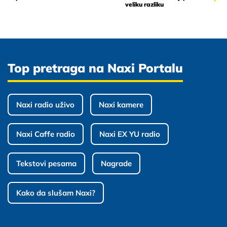
veliku razliku
Top pretraga na Naxi Portalu
Naxi radio uživo
Naxi kamere
Naxi Caffe radio
Naxi EX YU radio
Tekstovi pesama
Nagrade
Kako da slušam Naxi?