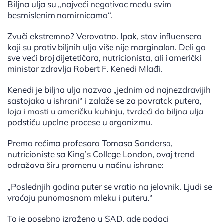
Biljna ulja su „najveći negativac među svim
besmislenim namirnicama“.
Zvuči ekstremno? Verovatno. Ipak, stav influensera
koji su protiv biljnih ulja više nije marginalan. Deli ga
sve veći broj dijetetičara, nutricionista, ali i američki
ministar zdravlja Robert F. Kenedi Mlađi.
Kenedi je biljna ulja nazvao „jednim od najnezdravijih
sastojaka u ishrani“ i zalaže se za povratak putera,
loja i masti u američku kuhinju, tvrdeći da biljna ulja
podstiču upalne procese u organizmu.
Prema rečima profesora Tomasa Sandersa,
nutricioniste sa King’s College London, ovaj trend
odražava širu promenu u načinu ishrane:
„Poslednjih godina puter se vratio na jelovnik. Ljudi se
vraćaju punomasnom mleku i puteru.“
To je posebno izraženo u SAD, gde podaci