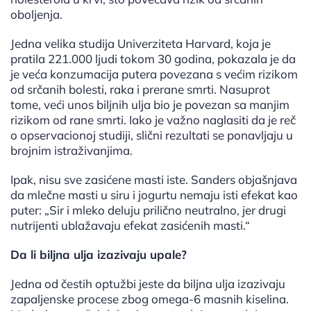
oboljenja.
Jedna velika studija Univerziteta Harvard, koja je
pratila 221.000 ljudi tokom 30 godina, pokazala je da
je veća konzumacija putera povezana s većim rizikom
od srčanih bolesti, raka i prerane smrti. Nasuprot
tome, veći unos biljnih ulja bio je povezan sa manjim
rizikom od rane smrti. Iako je važno naglasiti da je reč
o opservacionoj studiji, slični rezultati se ponavljaju u
brojnim istraživanjima.
Ipak, nisu sve zasićene masti iste. Sanders objašnjava
da mlečne masti u siru i jogurtu nemaju isti efekat kao
puter: „Sir i mleko deluju prilično neutralno, jer drugi
nutrijenti ublažavaju efekat zasićenih masti.“
Da li biljna ulja izazivaju upale?
Jedna od čestih optužbi jeste da biljna ulja izazivaju
zapaljenske procese zbog omega-6 masnih kiselina.