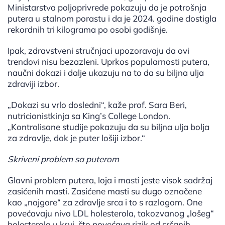
Ministarstva poljoprivrede pokazuju da je potrošnja
putera u stalnom porastu i da je 2024. godine dostigla
rekordnih tri kilograma po osobi godišnje.
Ipak, zdravstveni stručnjaci upozoravaju da ovi
trendovi nisu bezazleni. Uprkos popularnosti putera,
naučni dokazi i dalje ukazuju na to da su biljna ulja
zdraviji izbor.
„Dokazi su vrlo dosledni“, kaže prof. Sara Beri,
nutricionistkinja sa King’s College London.
„Kontrolisane studije pokazuju da su biljna ulja bolja
za zdravlje, dok je puter lošiji izbor.“
Skriveni problem sa puterom
Glavni problem putera, loja i masti jeste visok sadržaj
zasićenih masti. Zasićene masti su dugo označene
kao „najgore“ za zdravlje srca i to s razlogom. One
povećavaju nivo LDL holesterola, takozvanog „lošeg“
holesterola u krvi, što povećava rizik od srčanih