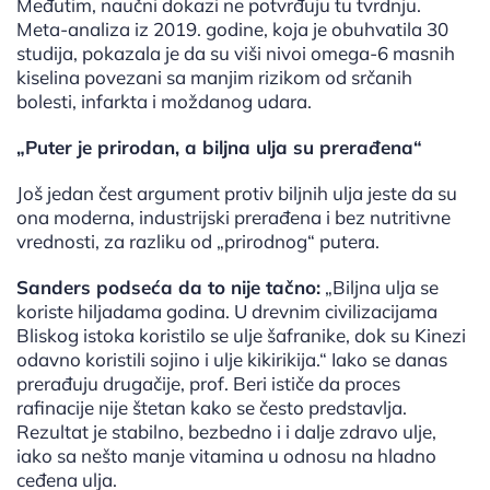
Međutim, naučni dokazi ne potvrđuju tu tvrdnju.
Meta-analiza iz 2019. godine, koja je obuhvatila 30
studija, pokazala je da su viši nivoi omega-6 masnih
kiselina povezani sa manjim rizikom od srčanih
bolesti, infarkta i moždanog udara.
„Puter je prirodan, a biljna ulja su prerađena“
Još jedan čest argument protiv biljnih ulja jeste da su
ona moderna, industrijski prerađena i bez nutritivne
vrednosti, za razliku od „prirodnog“ putera.
Sanders podseća da to nije tačno:
„Biljna ulja se
koriste hiljadama godina. U drevnim civilizacijama
Bliskog istoka koristilo se ulje šafranike, dok su Kinezi
odavno koristili sojino i ulje kikirikija.“ Iako se danas
prerađuju drugačije, prof. Beri ističe da proces
rafinacije nije štetan kako se često predstavlja.
Rezultat je stabilno, bezbedno i i dalje zdravo ulje,
iako sa nešto manje vitamina u odnosu na hladno
ceđena ulja.