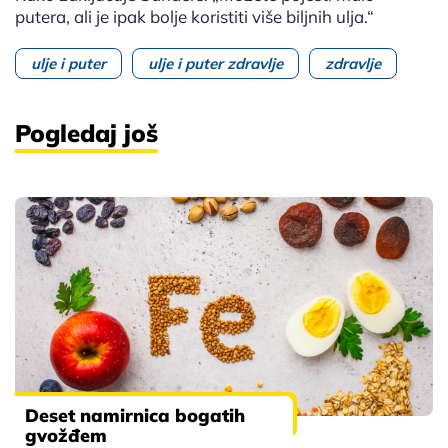
putera, ali je ipak bolje koristiti više biljnih ulja.“
ulje i puter
ulje i puter zdravlje
zdravlje
Pogledaj još
Deset namirnica bogatih
gvožđem