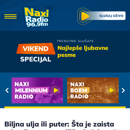
TRENUTNO SLUŠATE
Bijelo Dugme
Najlepše ljubavne
Ako Ima Boga
pesme
Biljna ulja ili puter: Šta je zaista