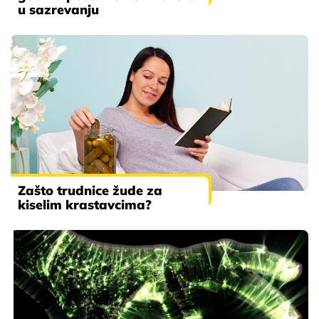
u sazrevanju
Zašto trudnice žude za
kiselim krastavcima?