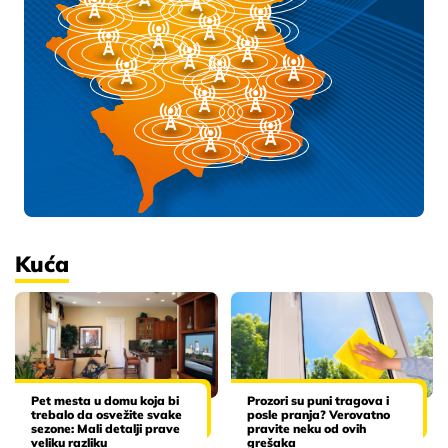
Kuća
Pet mesta u domu koja bi
Prozori su puni tragova i
trebalo da osvežite svake
posle pranja? Verovatno
sezone: Mali detalji prave
pravite neku od ovih
veliku razliku
grešaka