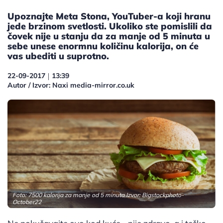
Upoznajte Meta Stona, YouTuber-a koji hranu
jede brzinom svetlosti. Ukoliko ste pomislili da
čovek nije u stanju da za manje od 5 minuta u
sebe unese enormnu količinu kalorija, on će
vas ubediti u suprotno.
22-09-2017
13:39
|
Autor / Izvor: Naxi media-mirror.co.uk
Foto: 7500 kalorija za manje od 5 minuta Izvor:
Bigstockphoto-
October22