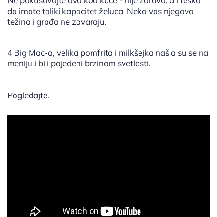
Ne pokušavajte ovo kod kuće - nije zdravo, a i teško
da imate toliki kapacitet želuca. Neka vas njegova
težina i građa ne zavaraju.
4 Big Mac-a, velika pomfrita i milkšejka našla su se na
meniju i bili pojedeni brzinom svetlosti.
Pogledajte.